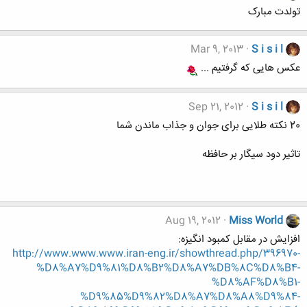
تولدت مبارک
Mar 9, 2013
S i s i l
عکس هایی که گرفتیم ...
Sep 21, 2012
S i s i l
20 نکته طلایی برای جوان و جذاب ماندن شما
تاثیر دود سیگار بر حافظه
Aug 19, 2012
Miss World
افزایش در مقابل کمبود انگیزه:
http://www.www.www.iran-eng.ir/showthread.php/396970-
%D8%A7%D9%81%D8%B2%D8%A7%DB%8C%D8%B4-
%D8%AF%D8%B1-
%D9%85%D9%82%D8%A7%D8%A8%D9%84-