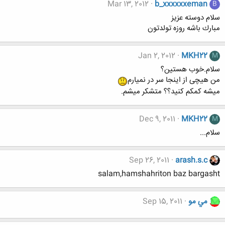
Mar 13, 2012
b_xxxxxxeman
B
سلام دوسته عزيز
مبارك باشه روزه تولدتون
Jan 2, 2012
MKH22
M
سلام.خوب هستین؟
من هیچی از اینجا سر در نمیارم
میشه کمکم کنید؟؟ متشکر میشم.
Dec 9, 2011
MKH22
M
سلام...
Sep 26, 2011
arash.s.c
salam,hamshahriton baz bargasht
مي مو
Sep 15, 2011