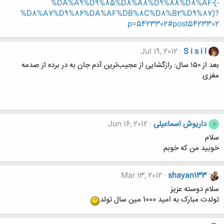
%DA%A9%D9%85%D8%A8%D9%88%D8%AF-(-
%D8%A7%D9%86%DA%AF%DB%8C%D8%B2%D9%87)?
p=5423302#post5423302
Jul 19, 2012
S i s i l
بعد از ۱۵۰ سال: رازگشایی از عجیب‌ترین آدم جان به در برده از صدمه
مغزی
داریوش اسماعیلی
Jun 16, 2012
د
سلام
خوبيد من كه خوبم
Mar 13, 2012
shayan133
سلام دوسته عزيز
تولدت مبارک به امید 1000 مین سال تولد