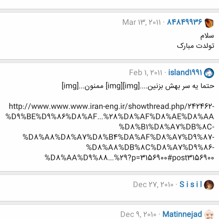
Mar 13, 2011
84849936
سلام
تولدت مبارک
Feb 1, 2011
island1991
حتما یه سر بهش بزنین....[img][img] ممنون...[img]
http://www.www.www.iran-eng.ir/showthread.php/242462-
%D9%BE%D9%86%D8%AF...%28%D8%AF%D8%AE%D8%AA
%D8%B1%D8%A7%DB%8C-
%D8%A8%D8%A7%D8%B4%DA%AF%D8%A7%D9%87-
%D8%A8%DB%8C%D8%A7%D9%86-
%D8%AA%D9%88...%29?p=3156900#post3156900
Dec 27, 2010
S i s i l
Dec 9, 2010
Matinnejad