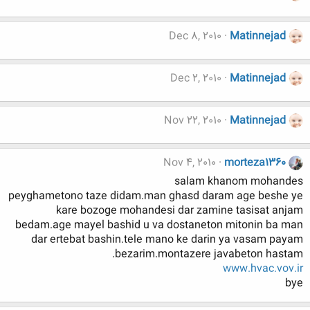
Dec 8, 2010
Matinnejad
Dec 2, 2010
Matinnejad
Nov 22, 2010
Matinnejad
Nov 4, 2010
morteza1360
salam khanom mohandes
peyghametono taze didam.man ghasd daram age beshe ye
kare bozoge mohandesi dar zamine tasisat anjam
bedam.age mayel bashid u va dostaneton mitonin ba man
dar ertebat bashin.tele mano ke darin ya vasam payam
bezarim.montazere javabeton hastam.
www.hvac.vov.ir
bye