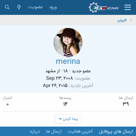
ورود
عضویت
کاربران
merina
عضو جدید
·
18
·
از
مشهد
عضویت
Sep 23, 2008
آخرین بازدید
Apr 26, 2015
ارسال ها
پسندها
امتیاز
0
14
39
پیدا کردن
ارسال های پروفایل
آخرین فعالیت
ارسال ها
درباره