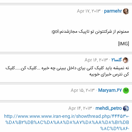
Apr 17, 2013
parmehr
ممنونم از شرکتتونن تو تاپیک مجازشدنم:gol:
[IMG]
گلسا2
Apr 16, 2013
نه نمیشه باید کلیک کنی بیای داخل ببینی چه خبره ...کلیک کن.....کلیک
کن نترس خبرای خوبیه
Apr 15, 2013
Maryam.67
M
Apr 14, 2013
mehdi_petro
http://www.www.www.iran-eng.ir/showthread.php/444530-
%D8%B2%DB%8C%D8%A8%D8%A7%D8%AA%D8%B1%DB
%8C%D9%86-