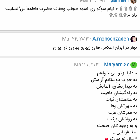
Mar 24, 2013
parmehr
۩.۩.۩.۩.« ایام سوگواری اسوه حجاب وعفاف حضرت فاطمه"س"تسلیت
باد ».۩.۩.۩.۩
Mar 22, 2013
A.mohsenzadeh
بهار در ایران+عکس های زیبای بهاری در ایران
Mar 20, 2013
Maryam.67
M
خدایا از تو می خواهم
به خواب دوستانم آرامش
به بیداریشان، آسایش
به زندگیشان عافیت
به عشقشان ثبات
به مهرشان وفا
به عمرشان عزت
به رزقشان برکت
و به وجودشان صحت
عطا فرمایی…
*سال نو مبارک