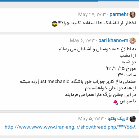
May 27, 2013
parmehr
اخطار! از تلفنبانک ها استفاده نکنید؛ چرا؟!!!
May 6, 2013
pari khano0m
به اطلاع همه دوستان و آشنایان می رسانم
از امشب
دو شنبه
مورخ 15/ 2/ 92
ساعت 23
صندلی داغ کاربر جوراب خور باشگاه، just mechanic زده میشه
از همه دوستان خواهشمندم
در این جشن بزرگ مارا همراهی فرمایند
با سپاس
تاریک وتنها
May 5, 2013
http://www.www.www.iran-eng.ir/showthread.php/447558