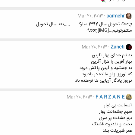
Mar 20, 2013
parmehr
ೋღ تحویل سال 1392 مبارکـــــ.....بعد سال تحویل
منتظرتونیم...ೋღ[IMG]
Mar 20, 2013
Zaneti
به نام خدای بهار آفرین
بهار آفرین را هزار آفرین
به جمشید و آیین پاکش درود
که نوروز از او مانده در یادبود
نوروز یادگار آریایی ها فرخنده باد
Mar 20, 2013
F A R Z A N E
آسمانت بی غبار
سهمِ چشمانت بهار
بزمِ عشقت پر سرور
بخت و تقدیرت قشنگ
عمر شیرینت بلند