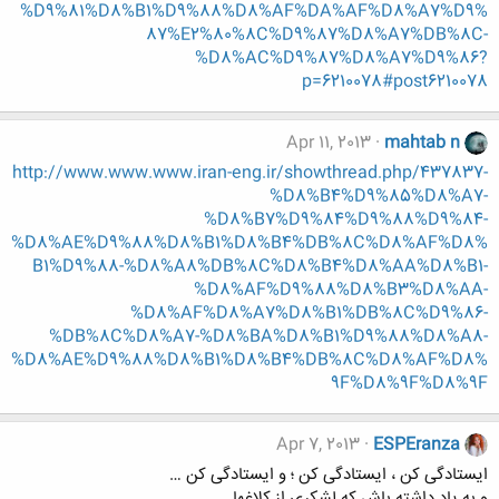
%D9%81%D8%B1%D9%88%D8%AF%DA%AF%D8%A7%D9%
87%E2%80%8C%D9%87%D8%A7%DB%8C-
%D8%AC%D9%87%D8%A7%D9%86?
p=6210078#post6210078
Apr 11, 2013
mahtab n
http://www.www.www.iran-eng.ir/showthread.php/437837-
%D8%B4%D9%85%D8%A7-
%D8%B7%D9%84%D9%88%D9%84-
%D8%AE%D9%88%D8%B1%D8%B4%DB%8C%D8%AF%D8%
B1%D9%88-%D8%A8%DB%8C%D8%B4%D8%AA%D8%B1-
%D8%AF%D9%88%D8%B3%D8%AA-
%D8%AF%D8%A7%D8%B1%DB%8C%D9%86-
%DB%8C%D8%A7-%D8%BA%D8%B1%D9%88%D8%A8-
%D8%AE%D9%88%D8%B1%D8%B4%DB%8C%D8%AF%D8%
9F%D8%9F%D8%9F
Apr 7, 2013
ESPEranza
ایستادگی کن ، ایستادگی کن ؛ و ایستادگی کن …
و به یاد داشته باش که لشکری از کلاغها