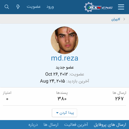
ورود
عضویت
کاربران
md.reza
عضو جدید
عضویت
Oct 26, 2012
آخرین بازدید
Aug 24, 2015
ارسال ها
پسندها
امتیاز
0
380
267
پیدا کردن
ارسال های پروفایل
آخرین فعالیت
ارسال ها
درباره