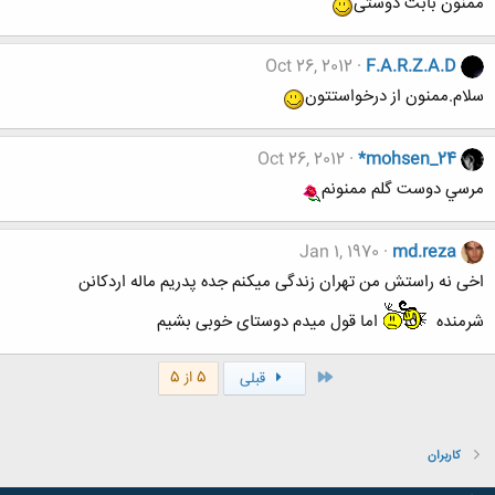
ممنون بابت دوستی
Oct 26, 2012
F.A.R.Z.A.D
سلام.ممنون از درخواستتون
Oct 26, 2012
*mohsen_24
مرسي دوست گلم ممنونم
Jan 1, 1970
md.reza
اخی نه راستش من تهران زندگی میکنم جده پدریم ماله اردکانن
شرمنده
اما قول میدم دوستای خوبی بشیم
اول
5 از 5
قبلی
کاربران