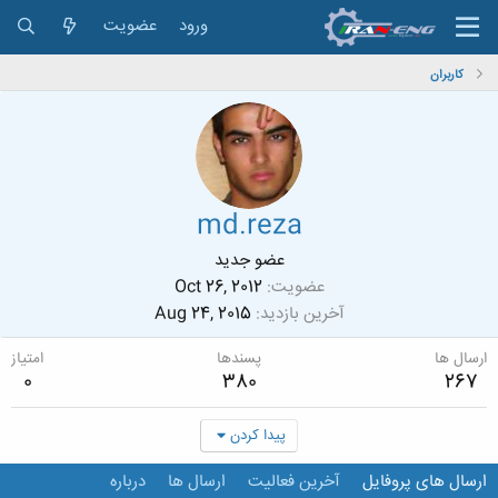
ورود
عضویت
کاربران
md.reza
عضو جدید
عضویت
Oct 26, 2012
آخرین بازدید
Aug 24, 2015
ارسال ها
پسندها
امتیاز
0
380
267
پیدا کردن
ارسال های پروفایل
آخرین فعالیت
ارسال ها
درباره