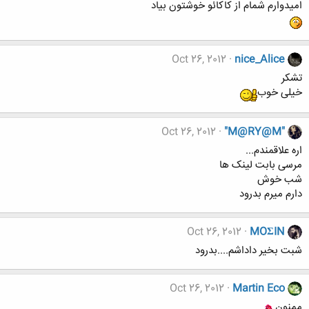
امیدوارم شمام از کاکائو خوشتون بیاد
Oct 26, 2012
nice_Alice
تشکر
خیلی خوب
Oct 26, 2012
"M@RY@M"
اره علاقمندم...
مرسی بابت لینک ها
شب خوش
دارم میرم بدرود
Oct 26, 2012
MOΣIN
شبت بخیر داداشم....بدرود
Oct 26, 2012
Martin Eco
ممنون