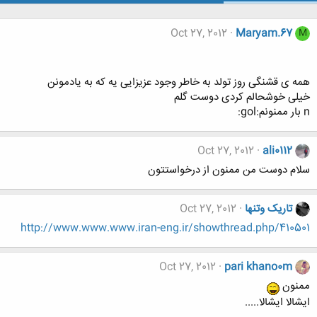
Oct 27, 2012
Maryam.67
M
همه ی قشنگی روز تولد به خاطر وجود عزیزایی یه که به یادمونن
خیلی خوشحالم کردی دوست گلم
n بار ممنونم:gol:
Oct 27, 2012
ali0112
سلام دوست من ممنون از درخواستتون
تاریک وتنها
Oct 27, 2012
http://www.www.www.iran-eng.ir/showthread.php/410501
Oct 27, 2012
pari khano0m
ممنون
ایشالا ایشالا.....