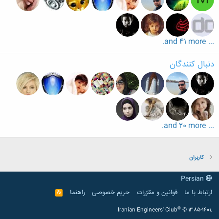
... and 41 more.
دنبال کنندگان
... and 20 more.
کاربران
Persian
ارتباط با ما
قوانین و مقرّرات
حریم خصوصی
راهنما
R
S
S
®
Iranian Engineers' Club
© 1385-1401.