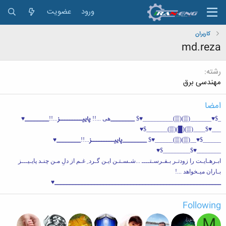
ورود
عضویت
کاربران
md.reza
رشته
مهندسی برق
امضا
________
پاییـــــــــز
________♥
_$♥_______(▒)(▒)__________♥$
هی ...!!
...!!
___♥$____(▒)(█)(▒)_______$♥
________پاییـــــــــز
________♥
...!!
______$♥__(▒)(▒)______♥$
________♥$_________$♥
ابـرهـایـت را زودتـر بـفـرسـتــــ ...شـسـتـن ایـن گـرد ِ غـم از دلِ مـن چنـد پایـیـــز
بـاران میـخواهد ...!
_______________________________________________________♥
Following
M