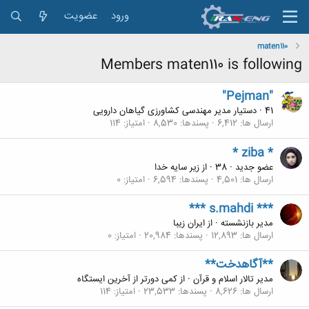
ورود
عضویت
maten110
Members maten110 is following
"Pejman"
41
·
دستیار مدیر مهندسی کشاورزی گیاهان دارویی
ارسال ها
6,412
پسندها
8,530
امتیاز
114
* ziba *
عضو جدید
·
38
·
از
زیر سایه خدا
ارسال ها
4,501
پسندها
6,594
امتیاز
0
*** s.mahdi ***
مدیر بازنشسته
·
از
ایران زیبا
ارسال ها
12,893
پسندها
20,984
امتیاز
0
**آگاهدخت**
مدیر تالار اسلام و قرآن
·
از
کمی دورتر از آخرین ایستگاه
ارسال ها
8,626
پسندها
23,533
امتیاز
114