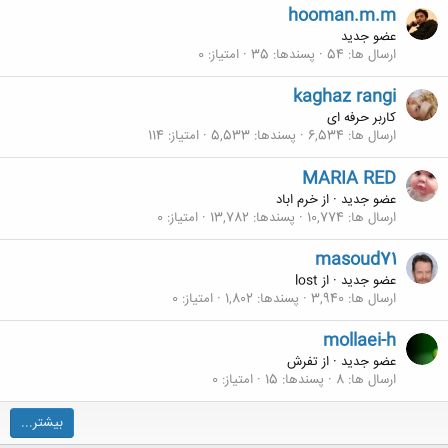
hooman.m.m
عضو جدید
ارسال ها
54
پسندها
35
امتیاز
0
kaghaz rangi
کاربر حرفه ای
ارسال ها
6,534
پسندها
5,533
امتیاز
114
MARIA RED
عضو جدید
·
از
خرم اباد
ارسال ها
10,774
پسندها
13,782
امتیاز
0
masoud71
عضو جدید
·
از
lost
ارسال ها
3,940
پسندها
1,802
امتیاز
0
mollaei-h
عضو جدید
·
از
تفرش
ارسال ها
8
پسندها
15
امتیاز
0
بیشتر...