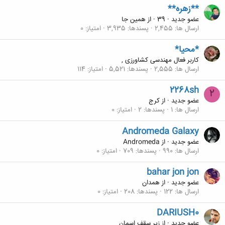
**زهره**
عضو جدید
·
39
·
از
همین جا
ارسال ها
2,455
پسندها
3,935
امتیاز
0
*محیا*
کاربر فعال مهندسی کشاورزی ,
ارسال ها
2,555
پسندها
5,521
امتیاز
114
2268sh
2
عضو جدید
·
از
کرج
ارسال ها
1
پسندها
2
امتیاز
0
Andromeda Galaxy
عضو جدید
·
از
Andromeda
ارسال ها
990
پسندها
709
امتیاز
0
bahar jon jon
عضو جدید
·
از
همدان
ارسال ها
122
پسندها
208
امتیاز
0
DARIUSH0
عضو جدید
·
از
زير سقف اسمان