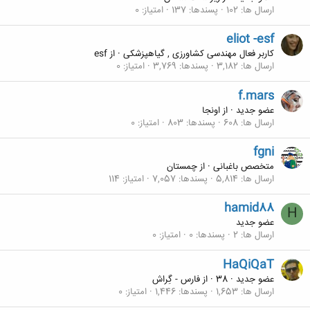
ارسال ها
102
پسندها
137
امتیاز
0
eliot -esf
کاربر فعال مهندسی کشاورزی , گیاهپزشکی
·
از
esf
ارسال ها
3,182
پسندها
3,769
امتیاز
0
f.mars
عضو جدید
·
از
اونجا
ارسال ها
608
پسندها
803
امتیاز
0
fgni
متخصص باغبانی
·
از
چمستان
ارسال ها
5,814
پسندها
7,057
امتیاز
114
hamid88
H
عضو جدید
ارسال ها
2
پسندها
0
امتیاز
0
HaQiQaT
عضو جدید
·
38
·
از
فارس - گِراش
ارسال ها
1,653
پسندها
1,446
امتیاز
0