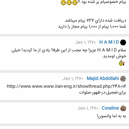
پیام خصوصیام پر شده بود !!
دريافت شده داراي 727 پيام ميباشد.
شما 1,000 پيام از 1,000 پيام مجاز را داريد
Jan 1, 1970
H A M I D
سلام H A M I D عزیز! چه عجب از این طرفا! یادی از ما کردید! خیلی
خوش اومدید.
Jan 1, 1970
Majid Abdollahi
http://www.www.www.iran-eng.ir/showthread.php/248016-
برای-تعجیل-در-ظهور-صلوات
Jan 1, 1970
Coraline
به به اما واتسون!