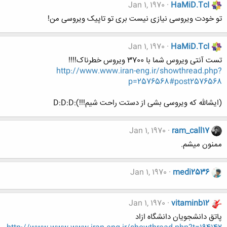
Jan 1, 1970
HaMiD.TcI
تو خودت ویروسی نیازی نیست بری تو تاپیک ویروسی من!
Jan 1, 1970
HaMiD.TcI
تست آنتی ویروس شما با 3700 ویروس خطرناک!!!!
http://www.www.iran-eng.ir/showthread.php?
p=2576568#post2576568
(ایشالله که ویروسی بشی از دستت راحت شیم!!!):D:D:D
Jan 1, 1970
ram_call17
ممنون میشم.
Jan 1, 1970
medi2536
Jan 1, 1970
vitaminb12
پاتق دانشجويان دانشگاه ازاد