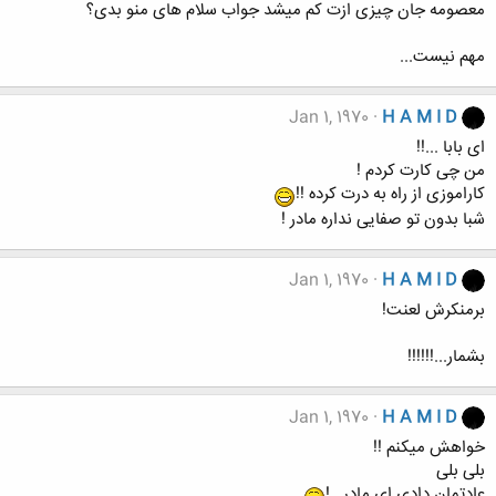
معصومه جان چیزی ازت کم میشد جواب سلام های منو بدی؟
مهم نیست...
Jan 1, 1970
H A M I D
ای بابا ...!!
من چی کارت کردم !
کاراموزی از راه به درت کرده !!
شبا بدون تو صفایی نداره مادر !
Jan 1, 1970
H A M I D
برمنکرش لعنت!
بشمار...!!!!!!
Jan 1, 1970
H A M I D
خواهش میکنم !!
بلی بلی
عادتمان دادی ای مادر...!