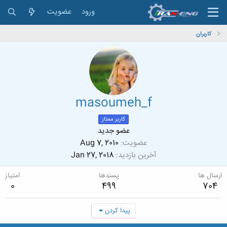
ورود
عضویت
کاربران
masoumeh_f
کاربر ممتاز
عضو جدید
عضویت
Aug 7, 2010
آخرین بازدید
Jan 27, 2018
ارسال ها
پسندها
امتیاز
0
499
704
پیدا کردن