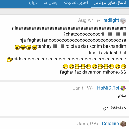
ارسال های پروفایل
آخرین فعالیت
ارسال ها
درباره
Aug 7, 2010
redlight
silaaaaaaaaaaaaaaaaaaaaaaaaaaaaaaaaaaaaaaaaam
chetooooooooooriiiiiiiiiiiiiiiiiiiii?
inja faghat fanoooooooooooooooooooooooooooose
tanhayiiiiiiiiiii ro bia aziat konim bekhandim
kheili aziatesh hal
mideeeeeeeeeeeeeeeeeeeeeeeeeeeeeeeeeeeeeeeee
faghat faz davamon mikone:-SS
Jan 1, 1970
HaMiD.TcI
سلام
خداحافظ :دی
Jan 1, 1970
Coraline