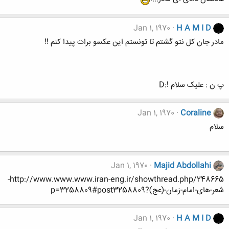
Jan 1, 1970
H A M I D
مادر جان کل نتو گشتم تا تونستم این عکسو برات پیدا کنم !!
پ ن : علیک سلام !:D
Jan 1, 1970
Coraline
سلام
Jan 1, 1970
Majid Abdollahi
http://www.www.www.iran-eng.ir/showthread.php/248665-
شعر-های-امام-زمان-(عج)?p=3258809#post3258809
Jan 1, 1970
H A M I D