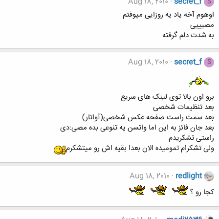
Aug 18, 2010
secret_f
S
اوهوم آخه یاد یه روزایی میوفتم
مصیییی
به شدت دلم گرفته
Aug 18, 2010
secret_f
S
برو اون بالا توی لینک های سریع
بعد تنظیمات شخصی
بعد سمت راست صفحه عکس شخصی(آواتار)
بعد جان فائز به این اما واتسن یه تنوعی بده مصی:دی
راستی تشکریدم
ولی تشکرام تمومیده الان بعدا بقیه اش رو میتشکرم
Aug 18, 2010
redlight
کجا رو ؟