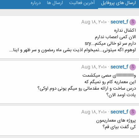
ارسال های پروفایل
آخرین فعالیت
ارسال ها
درباره
Aug 18, 2010
secret_f
S
اکشال نداره
الان کمی اعصاب ندارم
دارم سر تو خالی میکنم...sry
اوهوم اگه میتونی...نمیخوام اذیت بشی ماه رمضون و سر ظهر و اینا...
Aug 18, 2010
secret_f
S
واااااااااااااای مصی میکشمت
این معماریه کام رو نمیگم که
درس ساخت و ارائه مقدماتی رو میگم یونی دوم اوکی؟
یادت اومد الان؟
Aug 18, 2010
secret_f
S
پروژه های معماریمون
کی گفت بیای قم؟