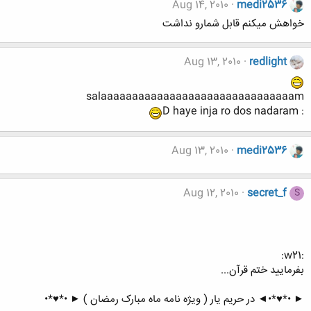
Aug 14, 2010
medi2536
خواهش ميكنم قابل شمارو نداشت
Aug 13, 2010
redlight
salaaaaaaaaaaaaaaaaaaaaaaaaaaaaaaam
: D haye inja ro dos nadaram
Aug 13, 2010
medi2536
Aug 12, 2010
secret_f
S
:w21:
بفرمایید ختم قرآن...
► •*♥*•◄ در حریم یار ( ویژه نامه ماه مبارک رمضان ) ► •*♥*•