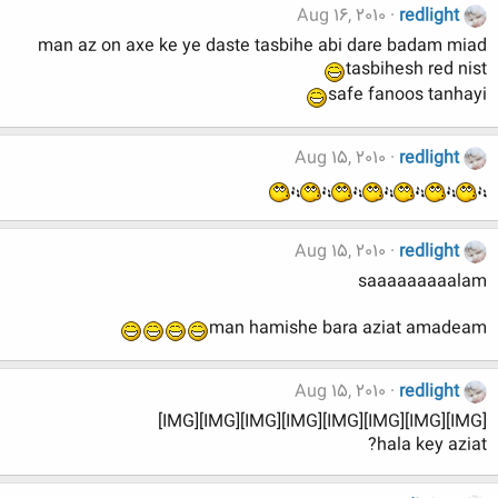
Aug 16, 2010
redlight
man az on axe ke ye daste tasbihe abi dare badam miad
tasbihesh red nist
safe fanoos tanhayi
Aug 15, 2010
redlight
Aug 15, 2010
redlight
saaaaaaaaalam
man hamishe bara aziat amadeam
Aug 15, 2010
redlight
[IMG][IMG][IMG][IMG][IMG][IMG][IMG][IMG]
hala key aziat?