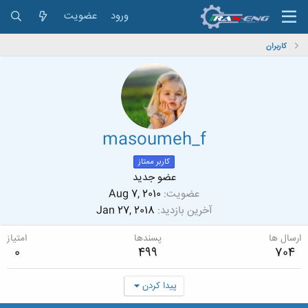
ورود
عضویت
کاربران
masoumeh_f
کاربر ممتاز
عضو جدید
عضویت
Aug 7, 2010
آخرین بازدید
Jan 27, 2018
ارسال ها
پسندها
امتیاز
0
499
704
پیدا کردن