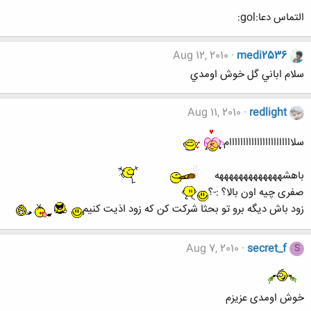
التماس دعا:gol:
Aug 12, 2010
medi2536
سلام اباني گل خوش اومدي
Aug 11, 2010
redlight
سلااااااااااااااااااااااام
باهشهههههههههههههه
صفری چیه اون بالا؟ :-؟
زود باش دیگه برو تو بحثا شرکت کن که زود اذیت کنیم
Aug 7, 2010
secret_f
S
خوش اومدی عزیزم