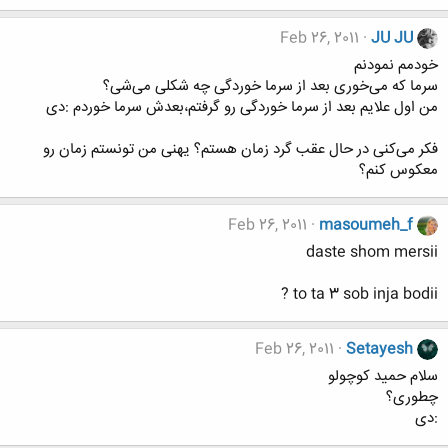
Feb 26, 2011
JU JU
خودمم نمودنم
سرما که می‌خوری بعد از سرما خوردگی چه شکلی می‌شی؟
من اول علایم بعد از سرما خوردگی رو گرفتم،‌بعدش سرما خوردم :دی
فکر می‌کنی در حال عقب گرد زمان هستم؟ یهنی من تونستم زمان رو
معکوس کنم؟
Feb 26, 2011
masoumeh_f
daste shom mersii
to ta 3 sob inja bodii ?
Feb 26, 2011
Setayesh
سلام حمید کوچولو
چطوری؟
:دی