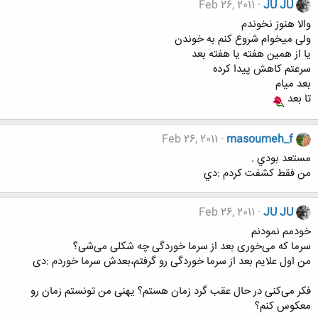
Feb 26, 2011
JU JU
والا هنوز نخوندم
ولی میخوام شروع کنم به خوندن
یا از همین هفته یا هفته بعد
سرعتم کاهش پیدا کرده
بعد میام
تا بعد
Feb 26, 2011
masoumeh_f
مستعد بودي .
من فقط كشفت كردم :دي
Feb 26, 2011
JU JU
خودمم نمودنم
سرما که می‌خوری بعد از سرما خوردگی چه شکلی می‌شی؟
من اول علایم بعد از سرما خوردگی رو گرفتم،‌بعدش سرما خوردم :دی
فکر می‌کنی در حال عقب گرد زمان هستم؟ یهنی من تونستم زمان رو
معکوس کنم؟