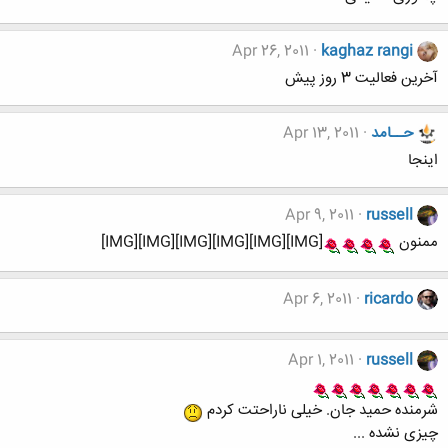
Apr 26, 2011
kaghaz rangi
آخرين فعاليت 3 روز پيش
حــامد
Apr 13, 2011
اینجا
Apr 9, 2011
russell
ممنون
[IMG][IMG][IMG][IMG][IMG][IMG]
Apr 6, 2011
ricardo
Apr 1, 2011
russell
شرمنده حمید جان. خیلی ناراحتت کردم
چیزی نشده ...