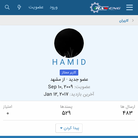
ورود
عضویت
کاربران
H A M I D
کاربر ممتاز
عضو جدید
·
از
مشهد
عضویت
Sep 10, 2009
آخرین بازدید
Jan 12, 2017
ارسال ها
پسندها
امتیاز
0
529
483
پیدا کردن