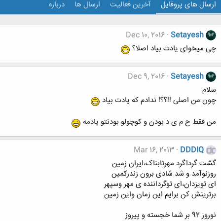
ارسال های پروفایل
آخرین فعالیت
ارسال ها
درباره
Dec 10, 2016
Setayesh
چی میخوای یادت بیاد اصلا؟
Dec 9, 2016
Setayesh
سلام
چون من اصلی !!؟؟! ندادم که یادت بیاد
من فقط ح م ی د بودن و کوچولو بودنتو یادمه
Mar 16, 2013
DDDIQ
گشت گرداگرد مهرتابناک،ایران زمین
روزنوآمد و شد شادی برون زندرکمین
ای تویزدان،ای توگرداننده ی مهر وسپهر
برترینش کن برایم این زمان واین زمین
نوروز 92 بر شما خجسته و پیروز