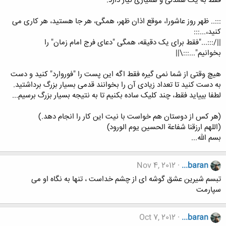
فقط به یک همدلی و همیاری نیاز دارد.
:::.. ظهر روز عاشورا، موقع اذان ظهر، همگی، هر جا هستید، هر کاری می
کنید،...:::
||/:::..."فقط برای یک دقیقه، همگی "دعای فرج امام زمان" را
بخوانیم"...:::\||
هیچ وقتی از شما نمی گیره فقط اگه این پست را "فوروارد" کنید و دست
به دست کنید تا تعداد زیادی آن را بخوانند قدمی بسیار بزرگ برداشتید.
لطفا بییاید فقط، چند کلیک ساده بکنیم تا به نتیجه بسیار بزرگ برسیم...
(هر کس از دوستان هم خواست با نیت این کار را انجام دهد.)
(اللهم ارزقنا شفاعة الحسين يوم الورود)
بسم الله...
Nov 4, 2012
...baran
تبسم شیرین عشق گوشه ای از چشم خداست ، تنها به نگاه او می
سپارمت
Oct 7, 2012
...baran