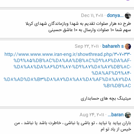
Dec 11, 2011
donya...
طرح ده هزار صلوات تقدیم به شهدا وبازماندگان شهدای کربلا
سهم شما 10 صلوات وارسال به 10 عاشق حسینی
Sep 22, 2011
bahareh s
http://www.www.www.iran-eng.ir/showthread.php/307033-
%D9%85%DB%8C%D8%AA%DB%8C%D9%86%DA%AF-
%D8%A8%DA%86%D9%87-%D9%87%D8%A7%DB%8C-
%DA%AF%D9%84-
%D8%AD%D8%B3%D8%A7%D8%A8%D8%AF%D8%A7%D8
%B1%DB%8C
میتینگ بچه های حسابداری
Aug 24, 2011
...baran
باران بیاید یا نیاید ، تو باشی یا نباشی ، خاطرت باشد یا نباشد ، من
خیس از یاد تو ام