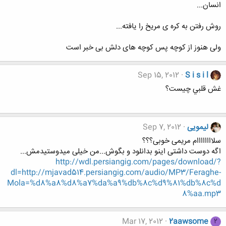
انسان...
روش رفتن به کره ی مریخ را یافته...
ولی هنوز از کوچه پس کوچه های دلش بی خبر است
Sep 15, 2012
S i s i l
غش قلبي چيست؟
لیمویی
Sep 7, 2012
سلاااااااام مریمی خوبی؟؟؟
اگه دوست داشتی اینو بدانلود و بگوش...من خیلی میدوستیدمش...
http://wdl.persiangig.com/pages/download/?
dl=http://mjavad514.persiangig.com/audio/MP3/Feraghe-
Mola=%d8%a8%d8%a7%da%a9%db%8c%d9%81%db%8c%d
8%aa.mp3
Mar 17, 2012
2aawsome
2