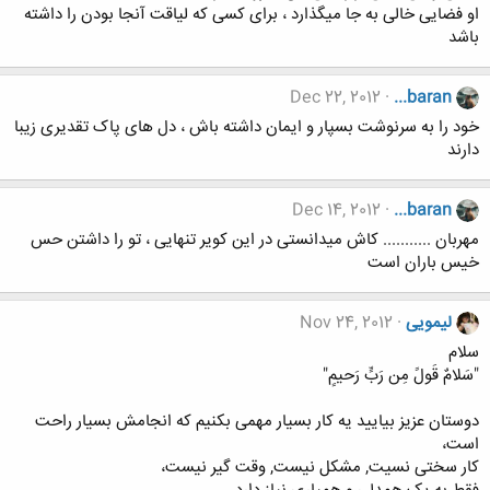
او فضایی خالی به جا میگذارد ، برای کسی که لیاقت آنجا بودن را داشته
باشد
Dec 22, 2012
...baran
خود را به سرنوشت بسپار و ایمان داشته باش ، دل های پاک تقدیری زیبا
دارند
Dec 14, 2012
...baran
مهربان ........... کاش میدانستی در این کویر تنهایی ، تو را داشتن حس
خیس باران است
لیمویی
Nov 24, 2012
سلام
"سَلامٌ قَولً مِن رَبٍّ رَحيمٍ"
دوستان عزیز بیایید یه کار بسیار مهمی بکنیم که انجامش بسیار راحت
است،
کار سختی نسیت, مشکل نیست, وقت گیر نیست،