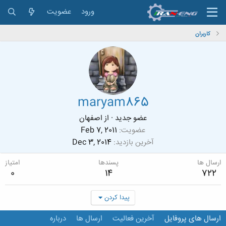
ورود
عضویت
کاربران
maryam865
عضو جدید
·
از
اصفهان
عضویت
Feb 7, 2011
آخرین بازدید
Dec 3, 2014
ارسال ها
پسندها
امتیاز
0
14
722
پیدا کردن
ارسال های پروفایل
آخرین فعالیت
ارسال ها
درباره