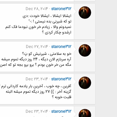
Dec 28, 2014
starone312
ایشالا ایشالا ، ایشالا خودت :دی
تو که شیرنی بده نیستی ! :-"
نمیدونم والا ، زیادم خر خون نبودما فک کنم
ارشدو چکار کردی ؟
Dec 27, 2014
starone312
خو به سلامتی ، شیرنیش کو پَ؟
آره سربازم الان دیگه ، 24 روز دیگه تموم میشه سربازیم
مگه من خر خون بودم ؟ برو برو بجه تو که اصن 
Dec 23, 2014
starone312
آفرین ، چه خوب ، آخرین بار یادمه کاردانی ترم 3 بودی آخه : ))
گزینه آخر : )) 27 روز دیگه تموم میشه البته
قلبت خوبه ؟
Dec 23, 2014
starone312