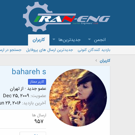
انجمن
جدیدترین‌ها
کاربران
بازدید کنندگان کنونی
جدیدترین ارسال های پروفایل
جستجو در ارس
کاربران
bahareh s
کاربر ممتاز
عضو جدید
·
از
تهران
عضویت
Dec 25, 2009
آخرین بازدید
un 26, 2016
ارسال ها
957