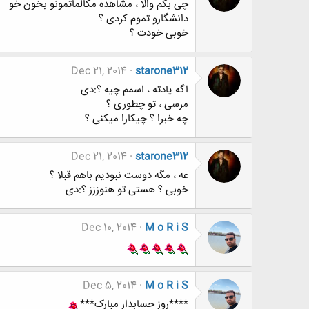
چی بگم والا ، مشاهده مکالماتمونو بخون خو
دانشگارو تموم کردی ؟
خوبی خودت ؟
Dec 21, 2014
starone312
اگه یادته ، اسمم چیه ؟:دی
مرسی ، تو چطوری ؟
چه خبرا ؟ چیکارا میکنی ؟
Dec 21, 2014
starone312
عه ، مگه دوست نبودیم باهم قبلا ؟
خوبی ؟ هستی تو هنوززز ؟:دی
Dec 10, 2014
M o R i S
Dec 5, 2014
M o R i S
****روز حسابدار مبارک***