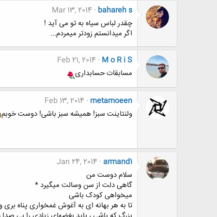
Mar 13, 2014
bahareh s
چقدر لباس سیاه به تو می آید !
اگر میدانستم زودتر میمردم...
Feb 21, 2014
M o R i S
مسابقات حسابداری
Feb 13, 2014
metamoeen
ولنتاینت سبز! همیشه سبز باشی! دوست خوبم
Jan 24, 2014
armand1
سلام دوست من
گاهی دلت از سن وسالت میگیرد *
میخواهی کودک باشی
تا به هر بهانه ای به آغوش غمخواری پناه بری 
بزرگ که باشی ، باید بغضهای زیادی را بی صدا د