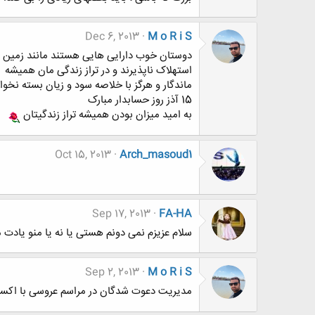
Dec 6, 2013
M o R i S
دوستان خوب دارایی هایی هستند مانند زمین
استهلاک ناپذیرند و در تراز زندگی مان همیشه
ماندگار و هرگز با خلاصه سود و زیان بسته نخوا
15 آذز روز حسابدار مبارک
به امید میزان بودن همیشه تراز زندگیتان
Oct 15, 2013
Arch_masoud1
Sep 17, 2013
FA-HA
سلام عزیزم نمی دونم هستی یا نه یا منو یادت میا
Sep 2, 2013
M o R i S
مدیریت دعوت شدگان در مراسم عروسی با اکس