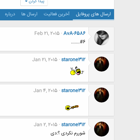
پیدا کردن
ارسال های پروفایل
آخرین فعالیت
ارسال ها
درباره
Feb 21, 2015
AvA-6586
#6.......
Jan 21, 2015
starone312
Jan 4, 2015
starone312
Jan 2, 2015
starone312
شوررم نکردی ؟:دی