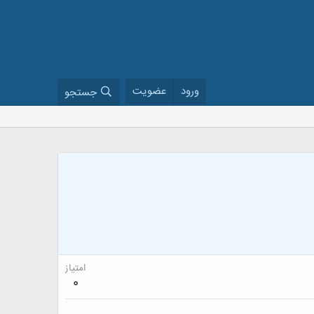
ورود
عضویت
جستجو
امتیاز
0