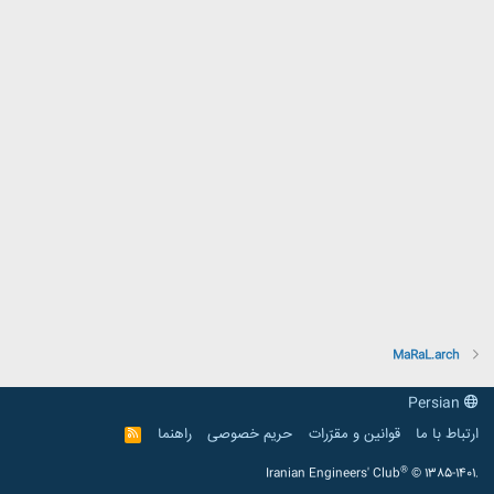
MaRaL.arch
Persian
ارتباط با ما
قوانین و مقرّرات
حریم خصوصی
راهنما
R
S
S
®
Iranian Engineers' Club
© 1385-1401.