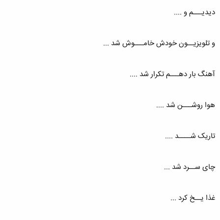
دیدیـــم و ....
و تلویزیــون خودش خامـــوش شد ...
آهنگ بار دهـــم تکرار شد ....
هوا روشـــن شد ....
تاریک شــــد ....
چای ســرد شد ...
غذا یــخ کرد ...