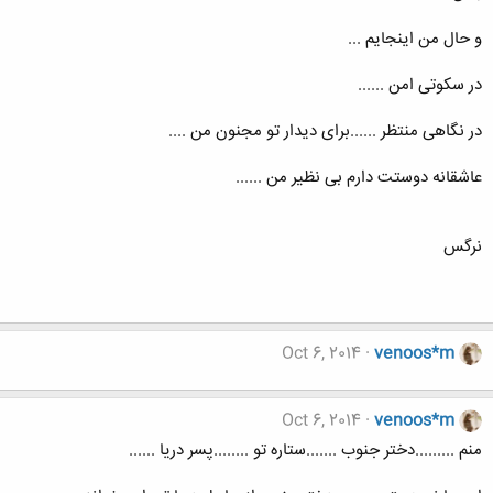
و حال من اینجایم ...
در سکوتی امن ......
در نگاهی منتظر ......برای دیدار تو مجنون من ....
عاشقانه دوستت دارم بی نظیر من ......
نرگس
Oct 6, 2014
venoos*m
Oct 6, 2014
venoos*m
منم .........دختر جنوب .......ستاره تو ........پسر دریا ......