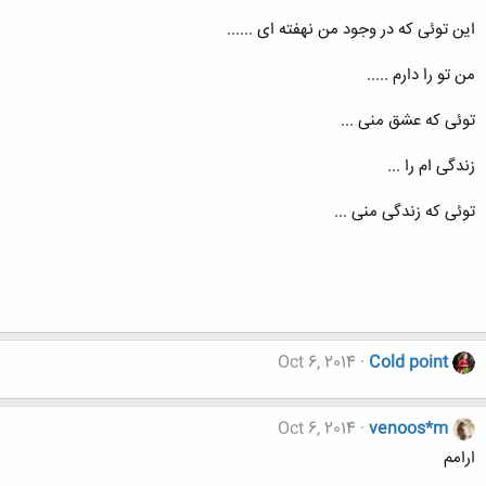
این توئی که در وجود من نهفته ای ......
من تو را دارم .....
توئی که عشق منی ...
زندگی ام را ...
توئی که زندگی منی ...
Oct 6, 2014
Cold point
Oct 6, 2014
venoos*m
ارامم