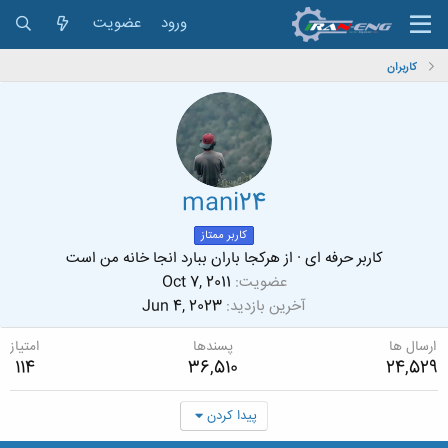
ورود
عضویت
کاربران
mani24
کاربر ممتاز
کاربر حرفه ای
·
از
هرکجا باران ببارد انجا خانه من است
عضویت
Oct 7, 2011
آخرین بازدید
Jun 4, 2023
ارسال ها
پسندها
امتیاز
114
36,510
24,529
پیدا کردن