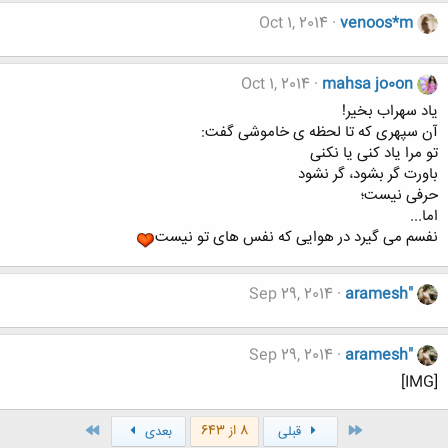
Oct 1, 2014
venoos*m
Oct 1, 2014
mahsa jo0on
یاد سهراب بخیر!
آن سپهری که تا لحظه ی خاموشی گفت:
تو مرا یاد کنی یا نکنی
باورت گر بشود، گر نشود
حرفی نیست؛
اما...
نفسم می گیرد در هوایی که نفس های تو نیست
Sep 29, 2014
aramesh"
Sep 29, 2014
aramesh"
[IMG]
اول
آخر
8 از 643
قبلی
بعدی