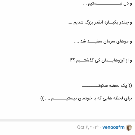
و دل نبــــــــــــستیم ...
و چقدر یکبــاره آنقدر بزرگ شدیم ....
و موهای سرمان سفیـــد شد ....
و از آرزوهایــمان کی گذشتــیم ؟؟!!
(( یک لحضه سکوتـــــــــ
برای لحظه هایی که با خودمان نیستیـــــــم .... ))
Oct 6, 2014
venoos*m