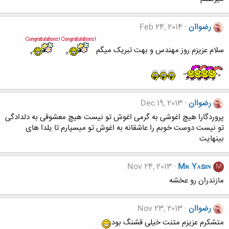
رضواان
Feb 24, 2014
سلام عزیزم روز مهندس و بهت تبریک میگم
رضواان
Dec 19, 2013
پروردگارا هیچ اغوشی به گرمی اغوش تو نیست هیچ معشوقی به دلدادگی
تو نیست دوست خوبم را عاشقانه به اغوش تو میسپارم تا یلدا های
بینهایت
Nov 24, 2013
Mʀ Yᴀsɪɴ
M
مازندران رو عخشه
رضواان
Nov 23, 2013
متشکرم عزیزم متنت خیلی قشنگ بود