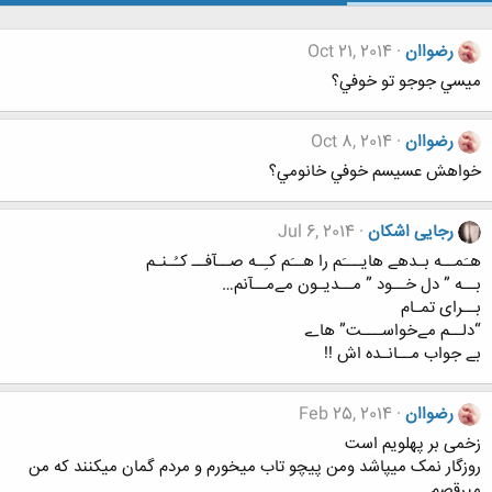
رضواان
Oct 21, 2014
ميسي جوجو تو خوفي؟
رضواان
Oct 8, 2014
خواهش عسيسم خوفي خانومي؟
رجایی اشکان
Jul 6, 2014
هـَمــه بـدهے هایـــَم را هــَم کـِـه صــآفــ کـُـنـم
بــه ” دل خــود ” مــدیـون مےمــآنم…
بــرای تمـام
“دلــم مےخواســـت” هاے
بے جواب مــانـده اش !!
رضواان
Feb 25, 2014
زخمی بر پهلویم است
روزگار نمک میپاشد ومن پیچو تاب میخورم و مردم گمان میکنند که من
میرقصم