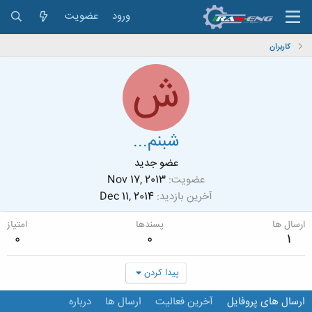
ورود
عضویت
کاربران
ش
شبنم...
عضو جدید
عضویت
Nov 17, 2013
آخرین بازدید
Dec 11, 2014
ارسال ها
پسندها
امتیاز
0
0
1
پیدا کردن
ارسال های پروفایل
آخرین فعالیت
ارسال ها
درباره