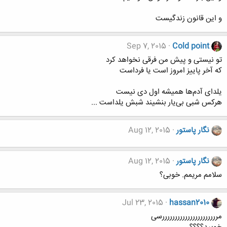
و این قانون زندگیست
Sep 7, 2015
Cold point
ﺗﻮ ﻧﯿﺴﺘﻰ ﻭ ﭘﯿﺶ ﻣﻦ ﻓﺮﻗﻰ ﻧﺨﻮﺍﻫﺪ ﮐﺮﺩ
ﮐﻪ ﺁﺧﺮ ﭘﺎﯾﯿﺰ ﺍﻣﺮﻭﺯ ﺍﺳﺖ ﯾﺎ ﻓﺮﺩﺍﺳﺖ
ﯾﻠﺪﺍﻯ ﺁﺩﻡﻫﺎ ﻫﻤﯿﺸﻪ ﺍﻭﻝ ﺩﻯ ﻧﯿﺴﺖ
ﻫﺮﮐﺲ ﺷﺒﻰ ﺑﻰﯾﺎﺭ ﺑﻨﺸﯿﻨﺪ ﺷﺒﺶ ﯾﻠﺪﺍﺳﺖ ...
نگار پاستور
Aug 12, 2015
نگار پاستور
Aug 12, 2015
سلامم مریمم. خوبی؟
Jul 23, 2015
hassan2010
مررررررررررررررررررررررسی