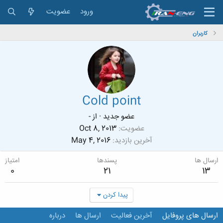
ورود
عضویت
کاربران
Cold point
عضو جدید
·
از
-
عضویت
Oct 8, 2013
آخرین بازدید
May 4, 2016
ارسال ها
پسندها
امتیاز
0
21
13
پیدا کردن
ارسال های پروفایل
آخرین فعالیت
ارسال ها
درباره