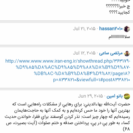
خوبید؟؟؟؟
چ خبرا؟؟؟؟؟؟
کجایید؟؟؟؟
Jul 21, 2015
hassan2010
سلاااااااااااام
مرتضی ساعی
Jul 12, 2015
http://www.www.www.iran-eng.ir/showthread.php/363179-
%D9%85%D8%AC%D9%85%D9%88%D8%B9%D9%87-
%DB%8C-%D8%B9%D8%B4%D9%82/page18?
p=8338210&viewfull=1#post8338210
بانو امین
Jun 29, 2015
حضرت آيت‌الله بهاءالديني: براي رهايي از مشکلات راه‌هايي است که
بهترين آنها را خود ما حس کرده‌ايم و به کمک آنها به حاجت‌هايمان
رسيده‌ايم که چهار چيز است: نذر کردن گوسفند براي فقرا، خواندن حديث
کساء به طور پي در پي، پرداختن صدقه و ختم صلوات (آيت بصيرت، ص
68)