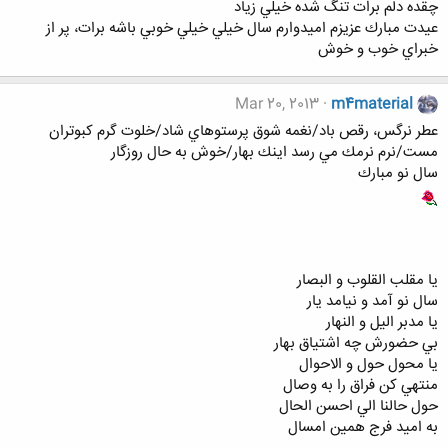
چقده دلم برات تنگ شده خيلي زياد
عيدت مبارك عزيزم اميدوارم سال خيلي خيلي خوبي باشه برات، پر از
خبراي خوب و خوش
Mar 20, 2013
m4material
عطر نرگس، رقص باد/نغمه شوق پرستوهاي شاد/خلوت گرم كبوتران
مست/نرم نرمك مي رسد اينك بهار/خوش به حال روزگار
سال نو مبارك
يا مقلب القلوب و البصار
سال نو آمد و نيامد يار
يا مدبر اليل و النهار
بي حضورش چه اشتياق بهار
يا محول حول و الاحوال
منتهي كن فراق را به وصال
حول حالنا الي احسن الحال
به اميد فرج همين امسال