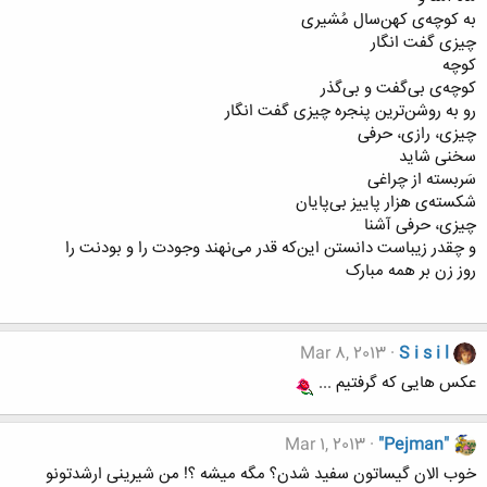
به کوچه‌ی کهن‌سال مُشیری
چیزی گفت انگار
کوچه
کوچه‌ی بی‌گفت و بی‌گذر
رو به روشن‌ترین پنجره چیزی گفت انگار
چیزی، رازی، حرفی
سخنی شاید
سَربسته از چراغی
شکسته‌ی هزار پاییز بی‌پایان
چیزی، حرفی آشنا
و چقدر زیباست دانستن این‌که قدر می‌نهند وجودت را و بودنت را
روز زن بر همه مبارک
Mar 8, 2013
S i s i l
عکس هایی که گرفتیم ...
Mar 1, 2013
"Pejman"
خوب الان گیساتون سفید شدن؟ مگه میشه ؟! من شیرینی ارشدتونو