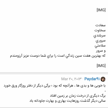
[IMG]
سعادت
سخاوت
سربلندي
سروري
سلامتي
و سرور
كه بهترين هفت سين زندگي است را براي شما دوست عزيز آرزومندم
[IMG]
Mar 20, 2013
Paydar91
با خوبی ها و بدی ها ، هرآنچه که بود ؛ برگی دیگر از دفتر روزگار ورق خورد
،
برگ دیگری از درخت زمان بر زمین افتاد
سالی دیگر گذشت روزهایت بهاری و بهارت جاودانه باد