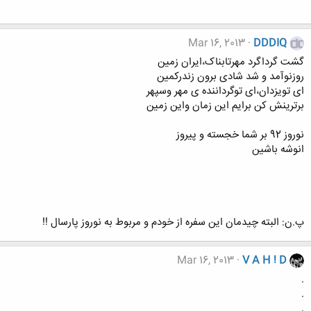
Mar 16, 2013
DDDIQ
گشت گرداگرد مهرتابناک،ایران زمین
روزنوآمد و شد شادی برون زندرکمین
ای تویزدان،ای توگرداننده ی مهر وسپهر
برترینش کن برایم این زمان واین زمین
نوروز 92 بر شما خجسته و پیروز
انوشه باشین
پ.ن: البته چیدمان این سفره از خودم و مربوط به نوروز پارسال !!
Mar 16, 2013
V A H ! D
.
.
.