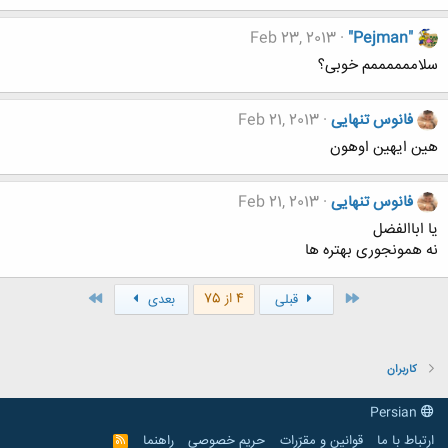
Feb 23, 2013
"Pejman"
سلاممممممم خوبی؟
فانوس تنهایی
Feb 21, 2013
هین ایهین اوهون
فانوس تنهایی
Feb 21, 2013
یا اباالفضل
نه همونجوری بهتره ها
اول
آخر
4 از 75
قبلی
بعدی
کاربران
Persian
ارتباط با ما
قوانین و مقرّرات
حریم خصوصی
راهنما
R