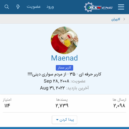
ورود
عضویت
کاربران
Maenad
کاربر ممتاز
کاربر حرفه ای
·
35
·
از
مردم سواری دینی!!!!
عضویت
Sep 28, 2008
آخرین بازدید
Aug 31, 2022
ارسال ها
پسندها
امتیاز
114
2,739
2,098
پیدا کردن