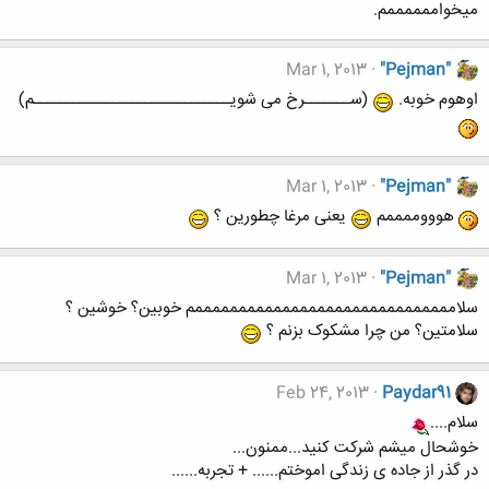
میخواممممممم.
Mar 1, 2013
"Pejman"
اوهوم خوبه.
(ســـــــرخ می شویــــــــــــــــــــــــــــــم)
Mar 1, 2013
"Pejman"
هوووممممم
یعنی مرغا چطورین ؟
Mar 1, 2013
"Pejman"
سلاممممممممممممممممممممممممممممممم خوبین؟ خوشین ؟
سلامتین؟ من چرا مشکوک بزنم ؟
Feb 24, 2013
Paydar91
سلام....
خوشحال میشم شرکت کنید...ممنون...
در گذر از جاده ی زندگی اموختم...... + تجربه......