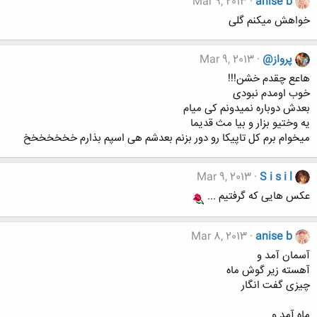
Mar 9, 2013
anise b
خواهش میکنم گلی
پرواز@
Mar 9, 2013
هاعع چقدم خشن!!!
خوب اومدم نبودی
بعدش دوباره نمیدونم کی میام
یه وختیو بزار و بیا مث قدیما
میخوام برم کل تاپیکا رو دور بزنم بعدشم هی اسپم بذارم خخخخخخخ
Mar 9, 2013
S i s i l
عکس هایی که گرفتیم ...
Mar 8, 2013
anise b
آسمان آمد و
آهسته زیر گوش ماه
چیزی گفت انگار
ماه آمد و