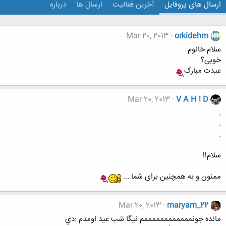
ارسال های پروفایل
آخرین فعالیت
ارسال ها
درباره
Mar 20, 2013
orkidehm
سلام خانوم
خوبی؟
عیدت مبارک
Mar 20, 2013
V A H ! D
.
.
.
سلام!!
ممنون و به همچنین برای شما ...
Mar 20, 2013
maryam_22
مائده جونممممممممممممم نيگا شب عيد اومدم :دي