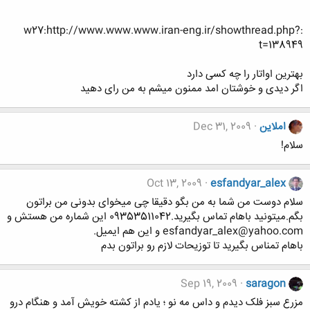
:w27:http://www.www.www.iran-eng.ir/showthread.php?
t=138949
بهترین اواتار را چه کسی دارد
اگر دیدی و خوشتان امد ممنون میشم به من رای دهید
املاين
Dec 31, 2009
سلام!
Oct 13, 2009
esfandyar_alex
سلام دوست من شما به من بگو دقیقا چی میخوای بدونی من براتون
بگم.میتونید باهام تماس بگیرید.09353511042 این شماره من هستش و
esfandyar_alex@yahoo.com و این هم ایمیل.
باهام تمناس بگیرید تا توزیحات لازم رو براتون بدم
Sep 19, 2009
saragon
مزرع سبز فلک ديدم و داس مه نو ؛ يادم از کشته خويش آمد و هنگام درو