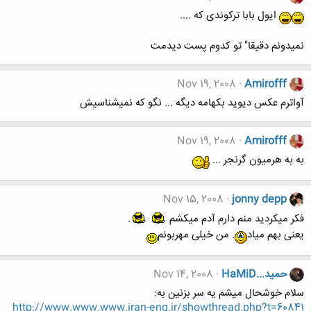
ایول بابا ترکوندی که ....
نمیدونم دقیقا" تو کدوم پست دیدمت
Nov 19, 2008
Amirofff
آواترم عکس دیوید بکهامه دیگه ... نگو که نمیشناسیش
Nov 19, 2008
Amirofff
به به هرمیون گرنجر ...
Nov 15, 2008
jonny depp
فکر میکردید منم دارم آدم میکشم
.
یعنی بهم میاد
. من خیلی مهربونم
حمید...HaMiD
Nov 14, 2008
سلام خوشحال میشم یه سر بزنین به:
http://www.www.www.iran-eng.ir/showthread.php?t=60841