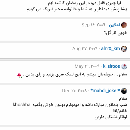
.... آيا چيزي قابل درو در اين رمضان کاشته ايم
پشا پیش عیدفطر را به شما و خانواده محتر تبریک می گویم
املاين
Sep 16, 2009
خوبي ناز گل؟
Aug 27, 2009
ah25_km
May 14, 2009
k_siroos
سلام ... خوشحال میشم به این لینک سری بزنید و رای بدین .
Dec 20, 2008
*mahdi_joker*
سلام
شب یلداتون مبارک باشه و امیدوارم بهتون خوش بگذره khoshhal
خانم/اقا
اواتار قشنگی دارین