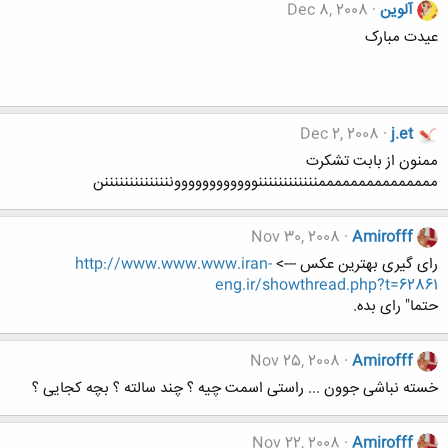
آلوین
Dec 8, 2008
عیدت مبارک
Dec 2, 2008
j.et
ممنون از بابت تشکرت
مممممممممممممممننننننننننننووووووووووووننننننننننننننن
Nov 30, 2008
Amirofff
رای گیری بهترین عکس --->
http://www.www.www.iran-
eng.ir/showthread.php?t=62861
حتما" رای بده.
Nov 25, 2008
Amirofff
خسته نباشی جوون ... راستی اسمت چیه ؟ چند سالته ؟ بچه کجایی ؟
Nov 22, 2008
Amirofff