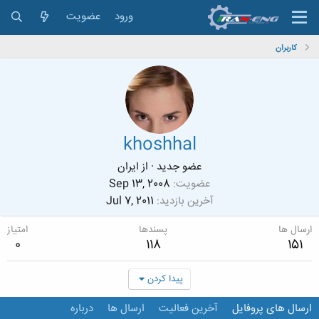
ورود
عضویت
کاربران
khoshhal
عضو جدید
·
از
ایران
عضویت
Sep 13, 2008
آخرین بازدید
Jul 7, 2011
ارسال ها
پسندها
امتیاز
0
118
151
پیدا کردن
ارسال های پروفایل
آخرین فعالیت
ارسال ها
درباره