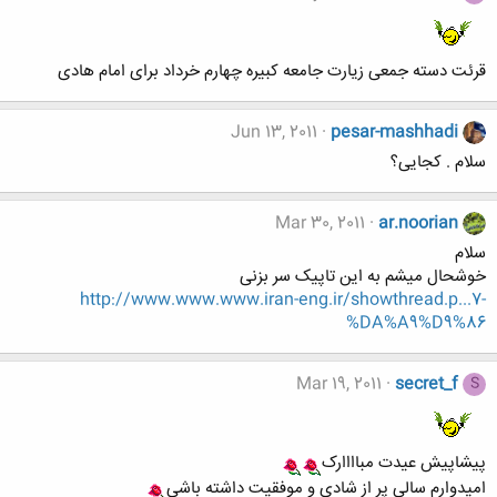
قرئت دسته جمعی زیارت جامعه کبیره چهارم خرداد برای امام هادی
Jun 13, 2011
pesar-mashhadi
سلام . کجایی؟
Mar 30, 2011
ar.noorian
سلام
خوشحال میشم به این تاپیک سر بزنی
http://www.www.www.iran-eng.ir/showthread.p...7-
%DA%A9%D9%86
Mar 19, 2011
secret_f
S
پیشاپیش عیدت مباااارک
امیدوارم سالی پر از شادی و موفقیت داشته باشی