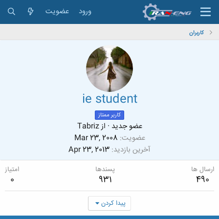
ورود
عضویت
کاربران
ie student
کاربر ممتاز
عضو جدید
·
از
Tabriz
عضویت
Mar 23, 2008
آخرین بازدید
Apr 23, 2013
ارسال ها
پسندها
امتیاز
0
931
490
پیدا کردن