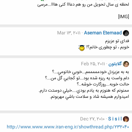
لحظه ی سال تحویل من رو هم دعااا کنی هااا...مرسی
[IMG]
Mar 13, 2011
Aseman Etemaad
فدای تو عزیزم
خوبم ، تو چطوری خانم؟!
گلابتون
Feb 25, 2011
به به عزيزدل خودمممممم...خوبي خانومي...؟
دلم واست يه ريزه شده بود...تو كجايي گل من...؟
حالت خوبه...روزگارت خوشه..؟
ممنونم كه هنوزم به يادم بودي....خيلي دوستت دارم.
اميدوارم هميشه شاد و سلامت باشي مهربونم.
Dec 27, 2010
S i s i l
http://www.www.www.iran-eng.ir/showthread.php/232040