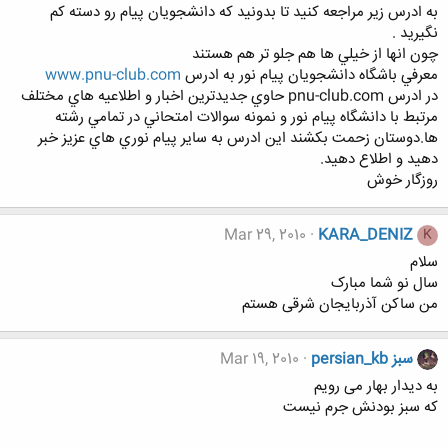
به ادرس زير مراجعه كنيد تا بدونيد كه دانشجويان پيام رو دسته كم
نگيريد .
چون انها از خيلي ها هم جلو تر هم هستند
معرفي باشگاه دانشجويان پيام نور به ادرس
www.pnu-club.com
در ادرس pnu-club.com حاوي جديدترين اخبار و اطلاعيه هاي مختلف
مرتبط با دانشگاه پيام نور و نمونه سوالات امتحاني در تمامي رشته
ها.دوستان زحمت بكشند اين ادرس به ساير پيام نوري هاي عزيز خبر
دهيد و اطلاع دهيد.
روزگار خوش
Mar 29, 2010
KARA_DENIZ
K
سلام
سال نو شما مبارک
من ساکن آذربایجان شرقی هستم
persian_kb سبز
Mar 19, 2010
به دیدار بهار می رویم
که سبز بودنش جرم نیست