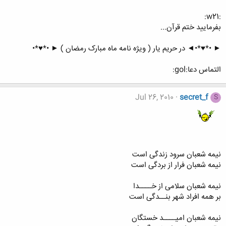
:w21:
بفرمایید ختم قرآن...
► •*♥*•◄ در حریم یار ( ویژه نامه ماه مبارک رمضان ) ► •*♥*•
التماس دعا:gol:
Jul 26, 2010
secret_f
S
نیمه شعبان سرود زندگی است
نیمه شعبان فرار از بردگی است
نیمه شعبان سلامی از خــــدا
بر همه افراد شهر بنــدگی است
نیمه شعبان امیــــد خستگان