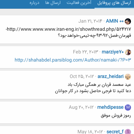
ارسال های پروفایل
آخرین فعالیت
ارسال ها
درباره
Jan 21, 2014
AMIN 00
http://www.www.www.iran-eng.ir/showthread.php/524217-
قهرمان-فصل-92-93-چه-تیمی-خواهد-بود؟
Feb 22, 2013
marziye70
http://shahabdel.parsiblog.com/Author/namaki-/?P=3
Oct 25, 2012
araz_heidari
عید سعسد قربان بر همگی مبارک باد
دعا کنید تا فرجی حاصل بشود در کار جوانان
Aug 20, 2012
mehdipesse
M
رموز فروش موفق
May 18, 2012
secret_f
S