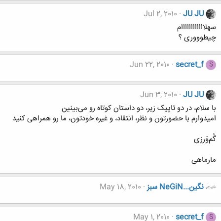
Jul 2, 2010
JU JU
سهلاااااااااااام
چیطوووری ؟
Jun 22, 2010
secret_f
S
Jun 3, 2010
JU JU
با سلام، در دو تاپیک زیر، دو داستان کوتاه رو می‌بینین
امیدوارم با حضورتون و نظر، انتقاد، و غیره خودتون، ما رو همراهی کنید
گُم‌وَرزی
مارماهی
نگين...NeGiN سبز
May 18, 2010
May 1, 2010
secret_f
S