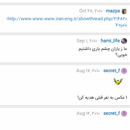
Oct 28, 2010
mazya
http://www.www.www.iran-eng.ir/showthread.php/216820-
بامزه-7
Sep 1, 2010
hami_life
ما ز یاران چشم یاری داشتیم
خوبی؟
Aug 17, 2010
secret_f
S
1 عکس به نفر قبلی هدیه کن!
Aug 12, 2010
secret_f
S