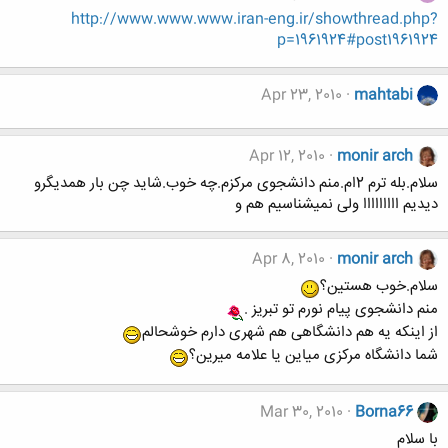
http://www.www.www.iran-eng.ir/showthread.php?
p=1961924#post1961924
Apr 23, 2010
mahtabi
Apr 12, 2010
monir arch
سلام.بله ترم 2ام.منم دانشجوی مرکزم.چه خوب.شاید چن بار همدیگرو
دیدیم ااااااااا ولی نمیشناسیم هم و
Apr 8, 2010
monir arch
سلام.خوب هستین؟
منم دانشجوی پیام نورم تو تبریز .
از اینکه یه هم دانشگاهی هم شهری دارم خوشحالم
شما دانشگاه مرکزی میاین یا علامه میرین؟
Mar 30, 2010
Borna66
با سلام