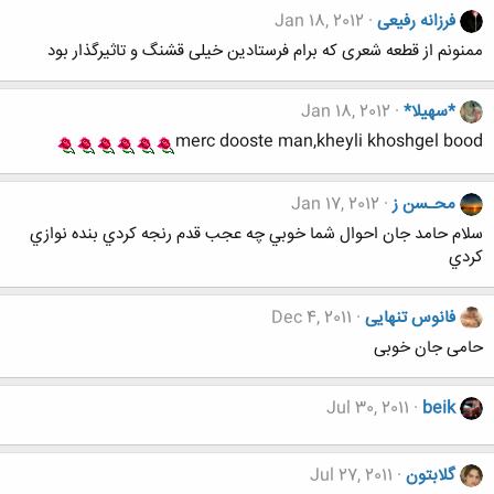
فرزانه رفیعی
Jan 18, 2012
ممنونم از قطعه شعری که برام فرستادین خیلی قشنگ و تاثیرگذار بود
*سهیلا*
Jan 18, 2012
merc dooste man,kheyli khoshgel bood
محـسن ز
Jan 17, 2012
سلام حامد جان احوال شما خوبي چه عجب قدم رنجه كردي بنده نوازي
كردي
فانوس تنهایی
Dec 4, 2011
حامی جان خوبی
Jul 30, 2011
beik
گلابتون
Jul 27, 2011