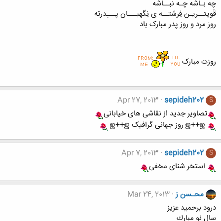
چه بـاشه چـه نبــاشه
قَویتــریـن فِرشتــه ی نِگهبـــان پـــِدرته
روز مرد و روز پدر مبارک باد
روزت مبارک
Apr 27, 2013
sepideh202
S
تصاویر جدید از نقاشی های خیابانی
ஜ++ஜ روز جهانی گرافیک ஜ++ஜ
Apr 7, 2013
sepideh202
S
استخر شنای مخفی
محـسن ز
Mar 24, 2013
درود برحميد عزيز
سال نو مبارك