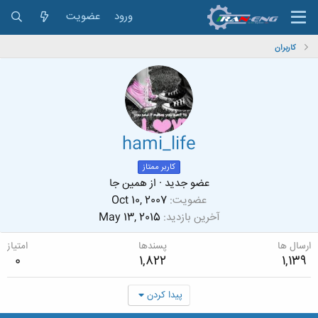
ورود
عضویت
کاربران
hami_life
کاربر ممتاز
عضو جدید
·
از
همین جا
عضویت
Oct 10, 2007
آخرین بازدید
May 13, 2015
ارسال ها
پسندها
امتیاز
0
1,822
1,139
پیدا کردن