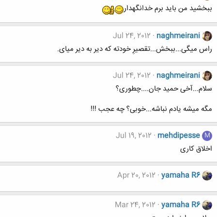
ببخشید من باید برم خدانگهدار
Jul 24, 2012
naghmeirani
راس میگی...ببخش...تقصیرِ خودته که دیر به دیر میای.
Jul 24, 2012
naghmeirani
سلام...آخی حمید جان....چطوری؟
مگه میشه یادم نباشه...خوبی؟ چه عجب !!!
Jul 19, 2012
mehdipesse
M
اخلاق کاری
Apr 20, 2012
yamaha R6
Mar 24, 2012
yamaha R6