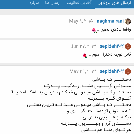
ارسال های پروفایل
آخرین فعالیت
ارسال ها
درباره
May 9, 2015
naghmeirani
واقعا یادش بخیر....
Jun 27, 2013
sepideh202
S
قابل توجه دخترا ..مهم...
May 24, 2013
sepideh202
S
دخـتــَــر کـه بــاشی
میـدونـی اَوّلــــیـن عِشــق زنـدگیـتــ پـــِدرتـه
دخـتــَــر کـه بــآشی میـدونـی مُحکــَم تــَریـن پَنــآهگــاه دنیــآ
آغــوش گــَرم پـــِدرتـه
دخـتــَــر کـه بــآشی میـدونـی مــَردانــه تـَریـن دستــی
کـه مـیتونی تو دستـِـت بگیـــری و
دیگـه اَز هـــیچی نَتــَرسی
دســــتای گَرم وَ مِهـــــرَبون پـــِدرتـه
هَر کـجای دنیـا هم بـــاشی