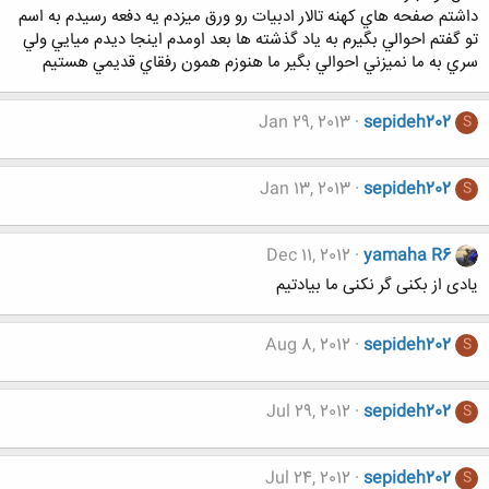
داشتم صفحه هاي كهنه تالار ادبيات رو ورق ميزدم يه دفعه رسيدم به اسم
تو گفتم احوالي بگيرم به ياد گذشته ها بعد اومدم اينجا ديدم ميايي ولي
سري به ما نميزني احوالي بگير ما هنوزم همون رفقاي قديمي هستيم
Jan 29, 2013
sepideh202
S
Jan 13, 2013
sepideh202
S
Dec 11, 2012
yamaha R6
یادی از بکنی گر نکنی ما بیادتیم
Aug 8, 2012
sepideh202
S
Jul 29, 2012
sepideh202
S
Jul 24, 2012
sepideh202
S