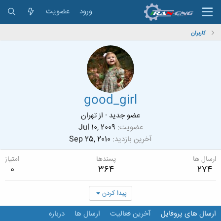
ورود
عضویت
کاربران
good_girl
عضو جدید
·
از
تهران
عضویت
Jul 10, 2009
آخرین بازدید
Sep 25, 2010
ارسال ها
پسندها
امتیاز
0
364
274
پیدا کردن
ارسال های پروفایل
آخرین فعالیت
ارسال ها
درباره