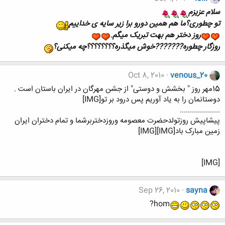
سلام عزیزم
تو چطوری؟ما هم همین دورو برا زیر سایه ی خداییم
روز دختر هم بهت تبریک میگم.
روزگار چطوره???????خوش میگذره؟؟؟؟؟؟؟؟چه میکنی؟
Oct 8, 2010
venous_20
15مهر روز " بخشش و دوستی" از جشن مهرگان در ایران باستان است .
دوستانمان را به یاد آوریم پس درود بر تو[IMG]
....................
پیشاپیش روزتولدحضرت معصومه وروزدختربرشما و تمام دختران ایران
زمین مبارک باد[IMG][IMG]
[IMG]
Sep 26, 2010
sayna
hom?