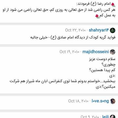
امام رضا (ع) فرمودند:
هر کس راضی شد از حق تعالی به روزی کم، حق تعالی راضی می شود از او
به عمل کم
Oct 22, 2010
shahryar14
فواید گریه کودک از دیدگاه امام صادق (ع) - خیلی جالبه
Oct 19, 2010
majidhosseini
سلام دوست عزیز
چطوری؟
کم پیدا هستین؟
:دی
ببخشید...خواستم بدونم شما توی کنفرانس ابان ماه شیراز هم شرکت
میکنین؟:دی
Oct 18, 2010
l0ve.s0ng
Oct 9, 2010
leili