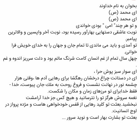
بخوان به نام خداوند
ای محمد (ص)
ای محمد (ص)
و تو هر چند" امی " بودی خواندی
نوبت عاشقی دستهایی بهارآور رسیده بود، نوبت آخر واپسین و والاترین
پیامبر.
تو آمدی و باید می ماندی تا تمام جان و جهان را به خدای خویش فرا
خوانی.
چهل سال تمام از غم انسان كامت شرنگ ماتم بود و دلت سرریز اندوه و غم
.
ای سوار سبز پوش حرا ،
ای در دستانت چراغ درخشان رهگشا برای رهایی آدم ها ،وقتی هزار
چشمه نور در نهانت نشست و فروغ روحت به ملك جان پیوست، خدا -
فقط خدابرای تو مرزهای زمان و مكان را شكست.
نغمه سروش هرگز تو را نترسانید و هیچ كس جز خدا آرامشت
نبخشید.بعثت تو كلید رهایی از قفس خودخواهی هاست و مژده پرواز در
اوج انسانیت.
بعثت تو بشارت بهار است و نوید سرور ...