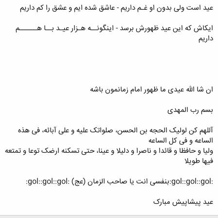
عید است ولی بدون او غـم داریم - عاشق شده ایم و عشق را کم داریم
ایکاش که این عید ظهورش برسد - اینگونــه هـزار عیـد بــا هــــــم
داریم
ان شا الله عیدی ما ظهور امام زمانمون باشه
بسم رب المهدی
آللهم کن لولیک الحجه بن الحسن، صلواتک علیه و علی آبائه، فی هذه
الساعه و فی کل الساعه
ولیا و حافظا و قائدا و ناصرا و دلیلا و عینا، حتی تسکنه ارضک توعا و تمتعه
فیها طویلا
:gol::gol::gol:بنفسی انت یا صاحب الزمان (عج) :gol::gol::gol:
عید پیشاپیش مبارک