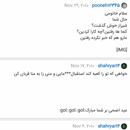
Nov 29, 2010
pooneh12345
سلام خانومی
حال شما
شیراز خوش گذشت؟
کجا ها رفتین؟چه کارا کردین؟
مارو هم که خبر نکرده رفتین
[IMG]
Nov 17, 2010
shahryar14
خواهی که تو را کعبه کند استقبال***مایی و منی را به منا قربان کن
عید اضحی بر شما مبارک:gol::gol::gol:
Nov 6, 2010
shahryar14