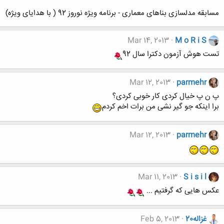
مسابقه مدلسازی بناهای معماری - برنامه ویژه نوروز 92 ( با هدایای ویژه)
Mar 14, 2013
M o R i S
تست هوش آزمون دکترا سال 92
Mar 12, 2013
parmehr
پ ن پ خیال کردی کار خوبی کردی؟
برا اینکه جو گیر نشی من برات اخم کردم
Mar 12, 2013
parmehr
Mar 11, 2013
S i s i l
عکس هایی که گرفتیم ...
غزاله20
Feb 5, 2013