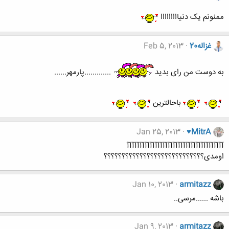
ممنونم یک دنیااااااااا
غزاله20
Feb 5, 2013
به دوست من رای بدید
.............پارمهر......
باحالترین
Jan 25, 2013
♥MitrA
آآآآآآآآآآآآآآآآآآآآآآآآآآآآآآآآآآآآآآ
اومدی؟؟؟؟؟؟؟؟؟؟؟؟؟؟؟؟؟؟؟؟؟؟؟؟؟؟؟؟
Jan 10, 2013
armitazz
باشه ......مرسی..
Jan 9, 2013
armitazz