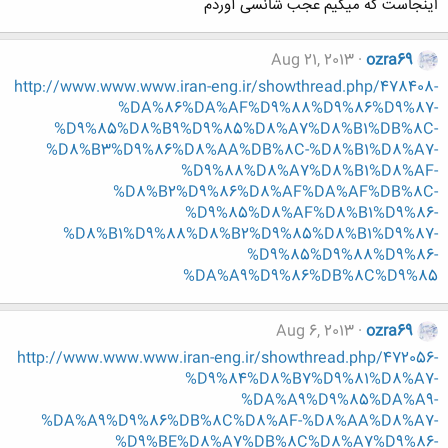
اینجاست که میگیم عجب شانسی آوردم
Aug 21, 2013
ozra69
http://www.www.www.iran-eng.ir/showthread.php/478408-
%DA%86%DA%AF%D9%88%D9%86%D9%87-
%D9%85%D8%B9%D9%85%D8%A7%D8%B1%DB%8C-
%D8%B3%D9%86%D8%AA%DB%8C-%D8%B1%D8%A7-
%D9%88%D8%A7%D8%B1%D8%AF-
%D8%B2%D9%86%D8%AF%DA%AF%DB%8C-
%D9%85%D8%AF%D8%B1%D9%86-
%D8%B1%D9%88%D8%B2%D9%85%D8%B1%D9%87-
%D9%85%D9%88%D9%86-
%DA%A9%D9%86%DB%8C%D9%85
Aug 6, 2013
ozra69
http://www.www.www.iran-eng.ir/showthread.php/472056-
%D9%84%D8%B7%D9%81%D8%A7-
%DA%A9%D9%85%DA%A9-
%DA%A9%D9%86%DB%8C%D8%AF-%D8%AA%D8%A7-
%D9%BE%D8%A7%DB%8C%D8%A7%D9%86-