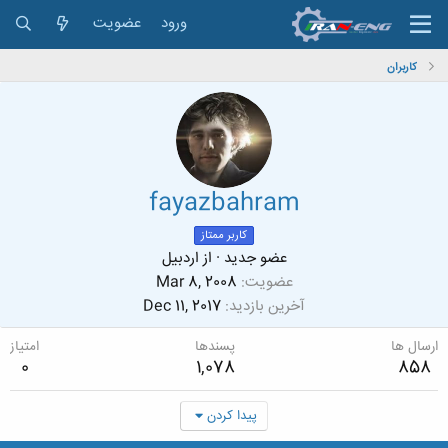
ورود
عضویت
کاربران
fayazbahram
کاربر ممتاز
عضو جدید
·
از
اردبیل
عضویت
Mar 8, 2008
آخرین بازدید
Dec 11, 2017
ارسال ها
پسندها
امتیاز
0
1,078
858
پیدا کردن