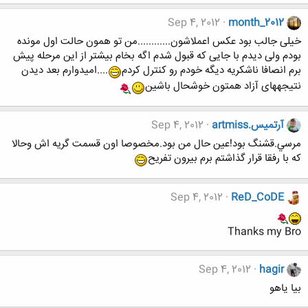
Sep 4, 2012
month_2012
خیلی جالب بود عکس اعملاشون............من تو همون حالت اول مونده
بودم ولی دیدم با جایی که قبول شدم اگه بخام بیشتر از این مرحله پیش
برم انصافا ناشکریه دیگه خودم رو کنترل کردم
....امیدوارم بعد دیدن
نتیجههای آزاد همتون خوشحال باشین
آرتميس.artmiss
Sep 4, 2012
مرسي.قشنگ بود!عين حال من بود.مخصوصا اون قسمت گريه اش وحالا
كه با رفقا قرار گذاشتم برم بيرون تفريح
Sep 4, 2012
ReD_CoDE
Thanks my Bro
Sep 4, 2012
hagir
بیا یاهو