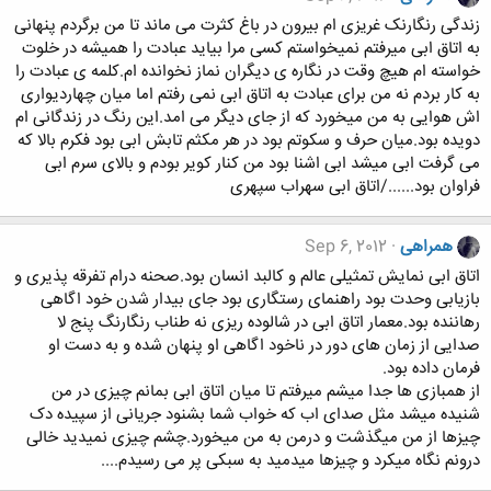
زندگی رنگارنک غریزی ام بیرون در باغ کثرت می ماند تا من برگردم پنهانی
به اتاق ابی میرفتم نمیخواستم کسی مرا بیاید عبادت را همیشه در خلوت
خواسته ام هیچ وقت در نگاره ی دیگران نماز نخوانده ام.کلمه ی عبادت را
به کار بردم نه من برای عبادت به اتاق ابی نمی رفتم اما میان چهاردیواری
اش هوایی به من میخورد که از جای دیگر می امد.این رنگ در زندگانی ام
دویده بود.میان حرف و سکوتم بود در هر مکثم تابش ابی بود فکرم بالا که
می گرفت ابی میشد ابی اشنا بود من کنار کویر بودم و بالای سرم ابی
فراوان بود....../اتاق ابی سهراب سپهری
همراهی
Sep 6, 2012
اتاق ابی نمایش تمثیلی عالم و کالبد انسان بود.صحنه درام تفرقه پذیری و
بازیابی وحدت بود راهنمای رستگاری بود جای بیدار شدن خود اگاهی
رهاننده بود.معمار اتاق ابی در شالوده ریزی نه طناب رنگارنگ پنج لا
صدایی از زمان های دور در ناخود اگاهی او پنهان شده و به دست او
فرمان داده بود.
از همبازی ها جدا میشم میرفتم تا میان اتاق ابی بمانم چیزی در من
شنیده میشد مثل صدای اب که خواب شما بشنود جریانی از سپیده دک
چیزها از من میگذشت و درمن به من میخورد.چشم چیزی نمیدید خالی
درونم نگاه میکرد و چیزها میدمید به سبکی پر می رسیدم....