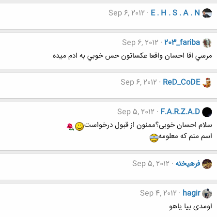
Sep 6, 2012
E . H . S . A . N
Sep 6, 2012
203_fariba
مرسي اقا احسان واقعا عكساتون حس خوبي به ادم ميده
Sep 6, 2012
ReD_CoDE
Sep 5, 2012
F.A.R.Z.A.D
سلام احسان خوبی؟ممنون از قبول درخواست
اسم منم که معلومه
فرهيخته
Sep 5, 2012
Sep 4, 2012
hagir
اومدی بیا یاهو