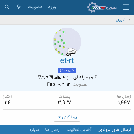
ورود
عضویت
کاربران
et-rt
کاربر ممتاز
کاربر حرفه ای
·
از
▲◣◢ ◥▼△▽
عضویت
Feb 10, 2012
ارسال ها
پسندها
امتیاز
114
3,927
1,447
پیدا کردن
ارسال های پروفایل
آخرین فعالیت
ارسال ها
درباره