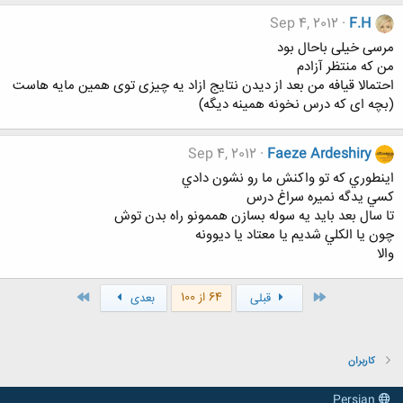
Sep 4, 2012
F.H
مرسی خیلی باحال بود
من که منتظر آزادم
احتمالا قیافه من بعد از دیدن نتایج ازاد یه چیزی توی همین مایه هاست
(بچه ای که درس نخونه همینه دیگه)
Sep 4, 2012
Faeze Ardeshiry
اينطوري كه تو واكنش ما رو نشون دادي
كسي يدگه نميره سراغ درس
تا سال بعد بايد يه سوله بسازن هممونو راه بدن توش
چون يا الكلي شديم يا معتاد يا ديوونه
والا
اول
آخر
64 از 100
قبلی
بعدی
کاربران
Persian