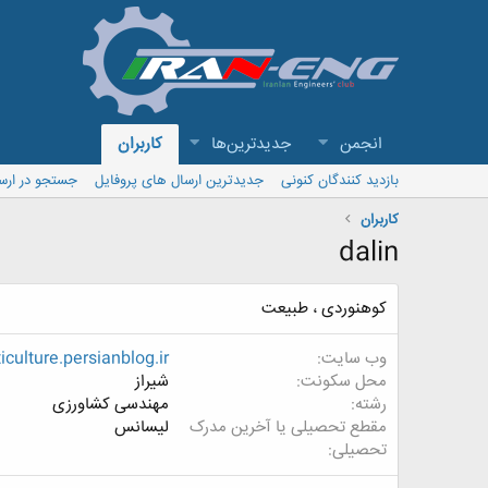
انجمن
جدیدترین‌ها
کاربران
بازدید کنندگان کنونی
جدیدترین ارسال های پروفایل
جستجو در ارس
کاربران
dalin
کوهنوردی ، طبیعت
وب سایت
culture.persianblog.ir
محل سکونت
شیراز
رشته
مهندسی کشاورزی
مقطع تحصیلی یا آخرین مدرک
لیسانس
تحصیلی