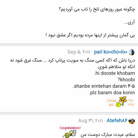
چگونه عبور روزهای تلخ را تاب می آوردیم؟
آری...
بی گمان پیشتر از اینها مرده بودیم اگر عشق نبود !
Sep 5, 2011
pari ko0cho0lo0
دریا باش که اگه کسی سنگ به سویت پرتاپ کرد ... سنگ غرق شود نه
انکه تو متلاطم شوی.
hi dooste khobam.
khoobi?
4-5 shanbe emtehan daram.
plz baram doa konin.
Aug 31, 2011
Atefeh86
سلام، عیدت مبارک دوست من