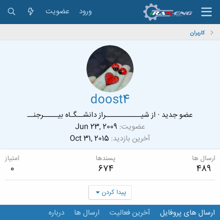
ورود
عضویت
کاربران
doost4
عضو جدید
·
از
شیــــــــــــراز دانشــگـاه بیـــــرجنــ
عضویت
Jun 23, 2009
آخرین بازدید
Oct 31, 2015
ارسال ها
پسندها
امتیاز
0
674
489
پیدا کردن
ارسال های پروفایل
آخرین فعالیت
ارسال ها
درباره