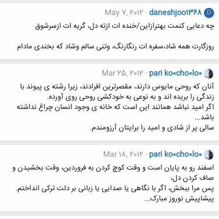
May 7, 2012
daneshjoo1368
D
چه دعایی کنمت بهترازاین/خنده ات ازته دل، گریه ات ازسرشوق
روزگارت همه شاد،سفره ات رنگارنگ، وتنی سالم وشاد که بخندی مادام
Mar 25, 2012
pari ko0cho0lo0
آنان که روحی مایوس دارند، مقصرترین افرادند، زیرا رشته ی پیوند با
زندگی را بریده اند و به نوعی به خودکشی روحی روی آورده.
اگر امید نباشد همانند این است که خانه ی وجود انسان چراغ نداشته
باشد...
سالی پر از شادی و امید را برایتان آرزومندم.
Mar 18, 2012
pari ko0cho0lo0
اسفند رو به پایان است و وقت کوچ کردن به فروردین، وقت بخشیدن و
صاف کردن دل،
پس مرا ببخش، اگر با نگاهی یا صدایی یا زبانی بر دلت ترکی انداختم.
پیشاپیش نوروز مبارک...