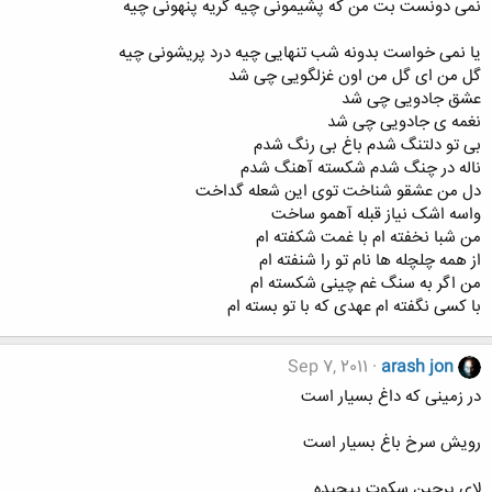
نمی دونست بت من که پشیمونی چیه گریه پنهونی چیه
یا نمی خواست بدونه شب تنهایی چیه درد پریشونی چیه
گل من ای گل من اون غزلگویی چی شد
عشق جادویی چی شد
نغمه ی جادویی چی شد
بی تو دلتنگ شدم باغ بی رنگ شدم
ناله در چنگ شدم شکسته آهنگ شدم
دل من عشقو شناخت توی این شعله گداخت
واسه اشک نیاز قبله آهمو ساخت
من شبا نخفته ام با غمت شکفته ام
از همه چلچله ها نام تو را شنفته ام
من اگر به سنگ غم چینی شکسته ام
با کسی نگفته ام عهدی که با تو بسته ام
Sep 7, 2011
arash jon
در زمینی که داغ بسیار است
رویش سرخ باغ بسیار است
لای پرچین سکوت پیچیده