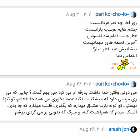
Aug 30, 2011
pari ko0cho0lo0
روز آخر چه قدر عرفانیست
چشم هایم عجیب بارانیست
عطر جنت تمام شد افسوس
آخرین لحظه های مهمانیست
پیشاپیش عید فطر مبارک
التماس دعا
Aug 26, 2011
pari ko0cho0lo0
می دونی وقتی خدا داشت بدرقه ام می کرد چی بهم گفت:؟ جایی که می
ری مردمی داره که میشکننت نکنه غصه بخوری من همه جا باهاتم، تو تنها
نیستی، تو کوله بارت عشـق میذارم که بگذری، قلـب میذارم که جا بدی،
اشـک میدم که همراهیت کنه، و مـرگ که بدونی بر می گردی پیشم
Aug 26, 2011
arash jon