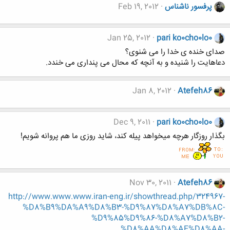
پرفسور ناشناس
Feb 19, 2012
Jan 25, 2012
pari ko0cho0lo0
صدای خنده ی خدا را می شنوی؟
دعاهایت را شنیده و به آنچه که محال می پنداری می خندد.
Jan 8, 2012
Atefeh86
Dec 9, 2011
pari ko0cho0lo0
بگذار روزگار هرچه میخواهد پیله کند، شاید روزی ما هم پروانه شویم!
Nov 30, 2011
Atefeh86
http://www.www.www.iran-eng.ir/showthread.php/324967-
%D8%B9%DA%A9%D8%B3-%D9%87%D8%A7%DB%8C-
%D9%85%D9%86-%D8%A7%D8%B2-
%D8%AA%D8%AE%D8%AA-