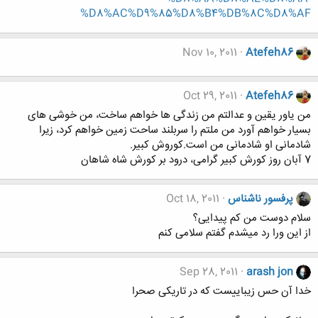
%D8%AC%D9%85%D8%B4%DB%8C%D8%AF
Nov 10, 2011
Atefeh86
Oct 29, 2011
Atefeh86
من یاور یقین و عدالتم من زندگی ها خواهم ساخت، من خوشی های
بسیار خواهم آورد من ملتم را سربلند ساحت زمین خواهم کرد، زیرا
شادمانی او شادمانی من است.کوروش کبیر.
7 آبان روز کورش کبیر گرامی، درود بر کورش شاه شاهان
پرفسور ناشناس
Oct 18, 2011
سلام دوست من کم پیدایی؟
از این ورا رد میشدم گفتم سلامی کنم
Sep 28, 2011
arash jon
خدا آن حس زیباییست که در تاریکی صحرا