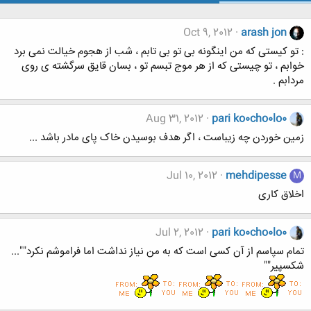
Oct 9, 2012
arash jon
: تو کیستی که من اینگونه بی تو بی تابم ، شب از هجوم خیالت نمی برد
خوابم ، تو چیستی که از هر موج تبسم تو ، بسان قایق سرگشته ی روی
مردابم .
Aug 31, 2012
pari ko0cho0lo0
زمین خوردن چه زیباست ، اگر هدف بوسیدن خاک پای مادر باشد ...
Jul 10, 2012
mehdipesse
M
اخلاق کاری
Jul 2, 2012
pari ko0cho0lo0
تمام سپاسم از آن کسی است که به من نیاز نداشت اما فراموشم نکرد""...
شکسپیر""