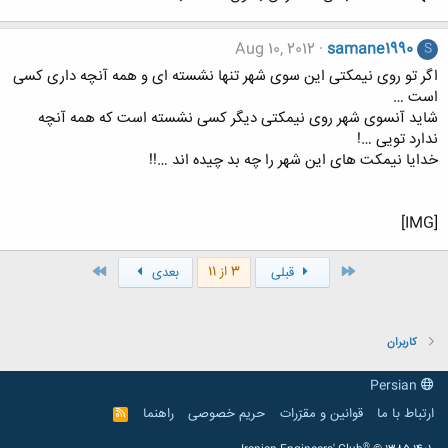
Aug 10, 2012
samane1990
S
اگر تو روی نیمکتی این سوی شهر تنها نشسته ای و همه آنچه داری کسی
است …
شاید آنسوی شهر روی نیمکتی دیگر کسی نشسته است که همه آنچه
ندارد تویی …!
خدایا نیمکت های این شهر را چه بد چیده اند …!!
[IMG]
اول
آخر
3 از 11
قبلی
بعدی
کاربران
Persian
ارتباط با ما
قوانین و مقرّرات
حریم خصوصی
راهنما
R
S
S
®