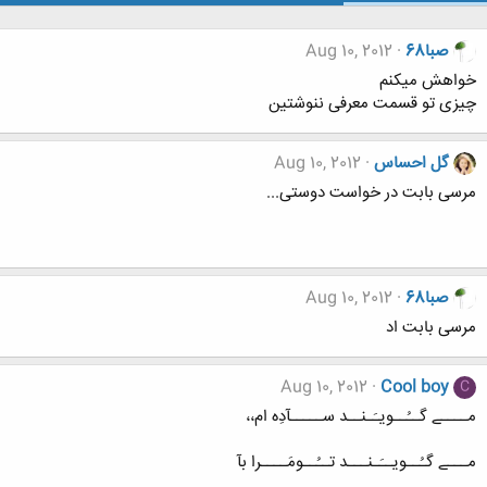
صبا68
Aug 10, 2012
خواهش میکنم
چیزی تو قسمت معرفی ننوشتین
گل احساس
Aug 10, 2012
مرسی بابت در خواست دوستی...
صبا68
Aug 10, 2012
مرسی بابت اد
Aug 10, 2012
Cool boy
C
مــــے گــُــویـَـنــد ســـــآدِه ام،،
مـــے گـُــویــَـنـــد تــُــومَــــرا بآ