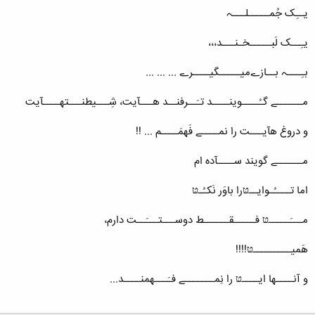
یــِک جُمـــــلـــﮧ
یـِــک لَبـــــخـنـــد،،،
بـِـــﮧ بــازےمیـــــگیــــرے ... ... ...
مــــــے گـُــــوینــــد تـَــرفنــد هـــآیت، شِـــیطنـــتهــــآیت
و دروغ هآیـــت را نمــــے فَهمَــــم ... !!
مــــــے گویند ســــآده ام
اما تــــُـوایــטּرا باوَر نَکـُـטּ
مـــَـــــטּ فـــــقــــــط دوســـتـــَــت دارم،
هَمیـــــــــטּ!!!!
و آنــــها ایــــטּ را نِمـــــــے فـَـــهمنــــد...