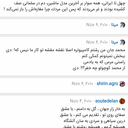
چهل تا ایرانی، همه سوار بر آخرین مدل ماشین، دم در سلمانی صف
كشیده بودند و غر می‌زدند كه پس این مردك چرا مغازه‌اش را باز نمی‌كند !
میتا
Nov 6, 2010
میتا
Nov 6, 2010
محمد جان من رشتم کامپیوتره اصلا نقشه مقشه تو کار ما نیس که! :دی
ببخش نمیتونم کمکی کنم
راستی مرس که به یادمی
از محمد کوچولو چه خفر؟!! :دی
Nov 6, 2010
shirin.agro
Nov 4, 2010
soutedelan
به خار زار جهان ، گل به دامنم ، با عشق
صفای روی تو ، تقدیم می کنم ، با عشق
درین سیاهی و سردی به سان آتشگاه
همیشه گرمم ، همیشه روشنم با عشق