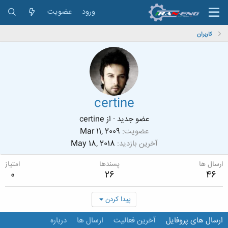
ورود
عضویت
کاربران
certine
عضو جدید
·
از
certine
عضویت
Mar 11, 2009
آخرین بازدید
May 18, 2018
ارسال ها
پسندها
امتیاز
0
26
46
پیدا کردن
ارسال های پروفایل
آخرین فعالیت
ارسال ها
درباره