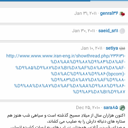
Jan 31, 2011
genral36
Jan 30, 2011
saeid_sr11
Jan 10, 2011
setiya
http://www.www.www.iran-eng.ir/showthread.php/236131-
%D8%AA%D9%88%D9%84%D8%AF-
%D9%85%D9%87%D8%B1%D8%AF%D8%A7%D8%AF-
%D8%AC%D9%88%D9%86-(bpcom)-
%D9%83%D8%A7%D8%AF%D9%88-
%D9%8A%D8%A7%D8%AF%D8%AA%D9%88%D9%86-
%D9%86%D8%B1%D9%87
Dec 25, 2010
sara85
اکنون هزاران سال از میلادِ مسیح گذشته است و سیاهی شب هنوز هم
ستاره های دنباله دارش را به صلیب می کشاند،
و صدای شیرین آزادی، همچنان زیر لب های به ارسات کشیده انسان،