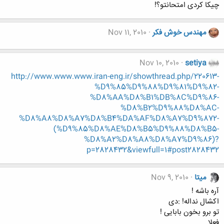
چیکا کردی امتحانتو؟!
مهندس خوش فکر
Nov 11, 2010
Nov 10, 2010
setiya
http://www.www.www.iran-eng.ir/showthread.php/220613-
%D9%85%D9%88%D9%81%D9%82-
%D8%AA%D8%B1%DB%8C%D9%86-
%D8%B2%D9%88%D8%AC-
%D8%A8%D8%A7%D8%B4%DA%AF%D8%A7%D9%872-
(%D9%85%D8%AE%D8%B5%D9%88%D8%B5-
%D8%A2%D8%A8%D8%A7%D9%86)?
p=2828432&viewfull=1#post2828432
میتا
Nov 9, 2010
آره باشه !
اکشال نداله! :دی
تو برو بخون بابایی !
فعلا