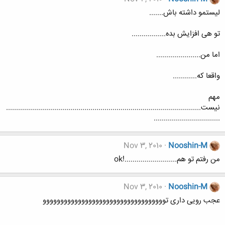
لیستمو داشته باش.......
تو هی افزایش بده.................
اما من......................
واقعا که............
مهم
نیست.................................................................................................
.................................
Nov 3, 2010
Nooshin-M
من رفتم تو هم..........................!ok
Nov 3, 2010
Nooshin-M
عجب رویی داری تووووووووووووووووووووووووووووووووووو