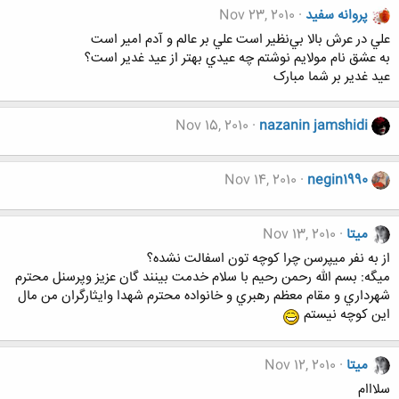
پروانه سفید
Nov 23, 2010
علي در عرش بالا بي‌نظير است علي بر عالم و آدم امير است
به عشق نام مولايم نوشتم چه عيدي بهتر از عيد غدير است؟
عيد غدير بر شما مبارک
Nov 15, 2010
nazanin jamshidi
Nov 14, 2010
negin1990
میتا
Nov 13, 2010
از به نفر ميپرسن چرا كوچه تون اسفالت نشده؟
ميگه: بسم الله رحمن رحيم با سلام خدمت بينند گان عزيز وپرسنل محترم
شهرداري و مقام معظم رهبري و خانواده محترم شهدا وايثارگران من مال
اين كوچه نيستم
میتا
Nov 12, 2010
سلااام