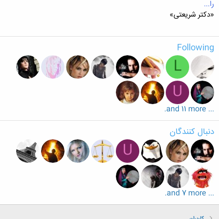
را...
«دکتر شریعتی»
Following
L
U
... and 11 more.
دنبال کنندگان
U
... and 7 more.