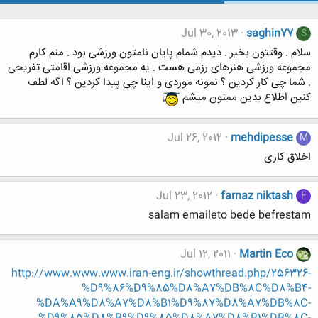
Jul 30, 2013
saghin77
S
سلام . وقتتون بخیر . دیدم شمام پایان نامتون ورزشی بود . منم کارم
مجموعه ورزشی هنرهای رزمی هست . یه مجموعه ورزشی اقامتی تفریحی
. شما چی کار کردین ؟ نمونه موردی و اینا چی پیدا کردین ؟ اگه لطف
کنین اطلاع بدین ممنون میشم
Jul 26, 2012
mehdipesse
M
اخلاق کاری
Jul 23, 2012
farnaz niktash
F
salam emaileto bede befrestam
Jul 12, 2011
Martin Eco
http://www.www.www.iran-eng.ir/showthread.php/256326-
%D9%86%D9%85%D8%A7%DB%8C%D8%B4-
%DA%A9%D8%A7%D8%B1%D9%87%D8%A7%DB%8C-