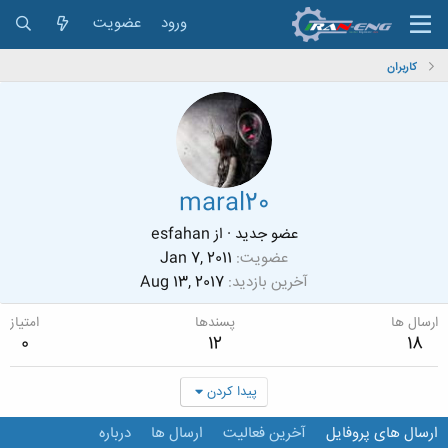
ورود
عضویت
کاربران
maral20
عضو جدید
·
از
esfahan
عضویت
Jan 7, 2011
آخرین بازدید
Aug 13, 2017
ارسال ها
پسندها
امتیاز
0
12
18
پیدا کردن
ارسال های پروفایل
آخرین فعالیت
ارسال ها
درباره