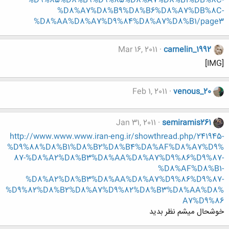
%D9%85%D8%B9%D9%85%D8%A7%D8%B1%DB%8C-
%D8%A7%D8%B9%D8%B6%D8%A7%DB%8C-
%D8%AA%D8%A7%D9%84%D8%A7%D8%B1/page3
Mar 16, 2011
carnelin_1992
[IMG]
Feb 1, 2011
venous_20
Jan 31, 2011
semiramis261
http://www.www.www.iran-eng.ir/showthread.php/241945-
%D9%88%D8%B1%D8%B2%D8%B4%DA%AF%D8%A7%D9%
87-%D8%A2%D8%B3%D8%AA%D8%A7%D9%86%D9%87-
%D8%AF%D8%B1-
%D8%A2%D8%B3%D8%AA%D8%A7%D9%86%D9%87-
%D9%82%D8%B2%D8%A7%D9%82%D8%B3%D8%AA%D8%
A7%D9%86
خوشحال میشم نظر بدید