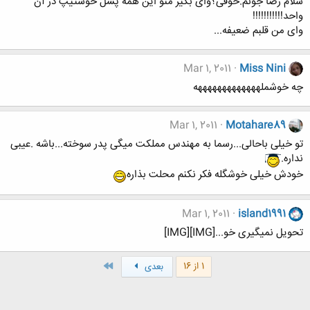
سلام رضا جونم.خوفی؟وای بگیر منو این همه پسل خوشتیپ در آن
واحد!!!!!!!!!!!
وای من قلبم ضعیفه...
Mar 1, 2011
Miss Nini
چه خوشملهههههههههههههه
Mar 1, 2011
Motahare89
تو خیلی باحالی...رسما به مهندس مملکت میگی پدر سوخته...باشه .عیبی
نداره.
خودش خیلی خوشگله فکر نکنم محلت بذاره
Mar 1, 2011
island1991
تحویل نمیگیری خو...[IMG][IMG]
آخر
1 از 16
بعدی