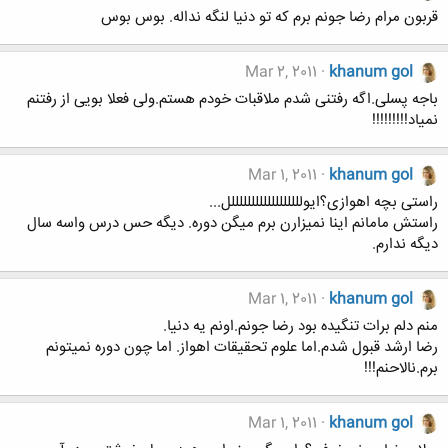
قربون مرام رضا جونم برم که تو دنیا لنگه نداله. بوس بوس
Mar 2, 2011
khanum gol
باجه پسلی.اگه رفتنی شدم ملاقبات خودم هستم.ولی فعلا بویی از رفتنم
نمیاد!!!!!!!!!
Mar 1, 2011
khanum gol
راستی بچه اهوازی؟ایوللللللللللللللللللل...
راستش مامانم اینا نمیزارن برم میگن دوره. دیگه حس درس واسه سال
دیگه ندارم.
Mar 1, 2011
khanum gol
منم دلم برات تنگیده بود رضا جونم.اونم یه دنیا.
رضا ارشد قبول شدم.اما علوم تحقیقات اهواز. اما چون دوره نمیتونم
برم.نالاحنم!!!
Mar 1, 2011
khanum gol