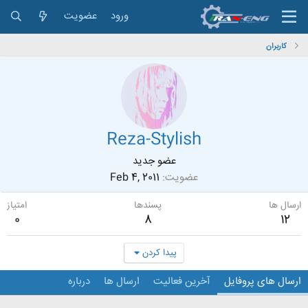
ورود
عضویت
کاربران
Reza-Stylish
عضو جدید
عضویت
Feb 4, 2011
ارسال ها
پسندها
امتیاز
0
8
12
پیدا کردن
ارسال های پروفایل
آخرین فعالیت
ارسال ها
درباره