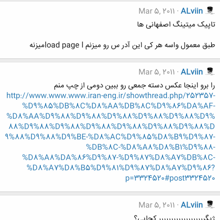
Mar 5, 2011
ALviin
تاپیک میتینگ اصفهانی ها
طبق معمول واسه هر کی این آدر س رو میزنم load page lمیزنه
Mar 5, 2011
ALviin
را برو اینجا عکس دسته جمعی رو ببین دومی از چپ منم
http://www.www.www.iran-eng.ir/showthread.php/252357-
%D9%85%DB%8C%D8%AA%DB%8C%D9%86%DA%AF-
%D8%AA%D9%88%D9%88%D9%88%D9%88%D9%88%D9%
88%D9%88%D9%88%D9%88%D9%88%D9%88%D9%88%D
9%88%D9%88%D9%BE-%D8%AC%D9%85%D8%B9%D9%87-
%DB%8C-%D8%A8%D8%B1%D9%88-
%D8%A8%DA%86%D9%87-%D9%87%D8%A7%DB%8C-
%D8%A7%D8%B5%D9%81%D9%87%D8%A7%D9%86?
p=3324520#post3324520
Mar 5, 2011
ALviin
ژیگررررررررررررررررررر کجایی؟