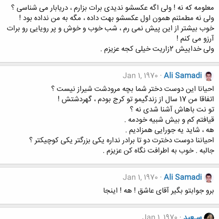
معلومه که نه ! ولی اگه عکسشو ندیدی برات بزارم ، دریابار می شناسی ؟
ولی نه مطمئنم همون اول عکسشو بهت داده ، مگه به من نداده بود !
خوب بیشتر از این پیش نمی رم ، شب خوب و خوش و پر رویایی رو برات
آرزو می کنم !
ولی خداییش 2زاریت خیلی کجه عزیزم .
Jan 1, 1970
Ali Samadi
احیانا این دوست دختر شما بچه مرودشت شیراز نیست ؟
اتفاقا من 17 سال از زندگیمو تو کرج بودم ، گهردشتش !
تو نت باهاش آشنا شدی نه ؟
قیافتم کم و بیش شبیه خودمه .
هه ، شاید یه جورایی همزادیم .
احیاننا دوست دخترت دو تا برادر نداره یکی بزرگتر یکی کوچیکتر ؟
جالبه . خوب به اطرافت نگاه کن عزیزم .
Jan 1, 1970
Ali Samadi
برو جوابتو بگیر آقای عاشق ! هه ! اینجا
سـعید
Jan 1, 1970