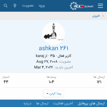
ورود
عضویت
کاربران
ashkan 261
کاربر فعال
·
35
·
از
karaj
عضویت
Aug 27, 2008
آخرین بازدید
Mar 4, 2022
ارسال ها
پسندها
امتیاز
44
104
121
پیدا کردن
ارسال های پروفایل
آخرین فعالیت
ارسال ها
درباره