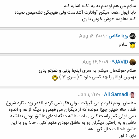
سلام من هم اومدم به یه نکته اشاره کنم:
بابا ایول ،همه میگن آواتارت آشناست ولی هیچگی تشخیص نمیده
کیه.معلومه هوش خوبی داری
رویا عکاس
Aug 16, 2009
سلام
Aug 16, 2009
*JAVID
سلام خوشحال میشم یه سری اینجا بزنی و نظرتو بدی
بهترين آواتار را چه كسي دارد ؟ ( سري 3 )
Jan 1, 1970
Ali Samadi
مطمئن بودم نفرینم می گیرتت ، ولی فکر نمی کردم انقدر زود ، تازه شروع
شد ، حالا خیلی چیزا مونده که از دیگران می فهمی و دیگه از غم و اندوه
نمی تونی کمر راست کنی . یادت باشه دیگه ادعای عاشق بودن نداشته
باشی و به راحتی دیگران رو به عاشق نبودن متهم کنی . حالا برو با این
عشق باحالت حال کن . هه !
بای 4 اور