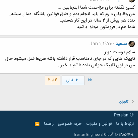
کسی نگفته برای مزاحمت شما اینجایین ....
من وظایفی دارم که باید انجام بدم و طبق قوانین باشگاه اعمال میشه..
بنده هم بیش از 2 ساله در این کار هستم..
شما هم در فرومتون موفق باشید..
سـعید
Jan 1, 1970
سلام دوست عزیز
تاپیک هایی که در جای نامناسب قرار داشته باشه سریعا قفل میشود حال
من در اون تاپیک جوابی داده باشم یا خیر..
اول
2 از 2
قبلی
کاربران
Persian
ارتباط با ما
قوانین و مقرّرات
حریم خصوصی
راهنما
R
S
S
®
Iranian Engineers' Club
© 1385-1401.