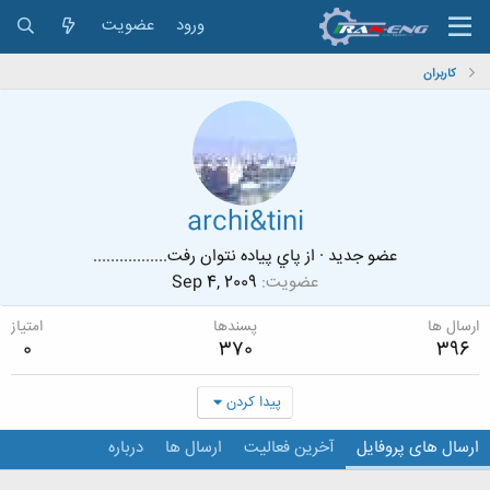
ورود
عضویت
کاربران
archi&tini
عضو جدید
·
از
پاي پياده نتوان رفت.................
عضویت
Sep 4, 2009
ارسال ها
پسندها
امتیاز
0
370
396
پیدا کردن
ارسال های پروفایل
آخرین فعالیت
ارسال ها
درباره