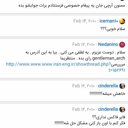
ممنون آرچی جان یه پیغام خصوصی فرستتادم برات جوابشو بده
Feb 14, 2010
iceman10
سلام خوبی؟؟؟
Feb 12, 2010
Nedanino
N
سلام . دوست عزیزم . یه لطفی می کنی . بیا به این آدرس به
gentleman_arch رای بده . منتظریما
مررررسی
http://www.www.www.iran-eng.ir/showthread.php?
t=152691
Feb 12, 2010
cinderella
خاهش میشه!!!!!!!!!!!
Feb 12, 2010
cinderella
فایر فاکس نداری؟؟
فکر کنم با اون باز کنی مشکل حل شه!!!!!!!!