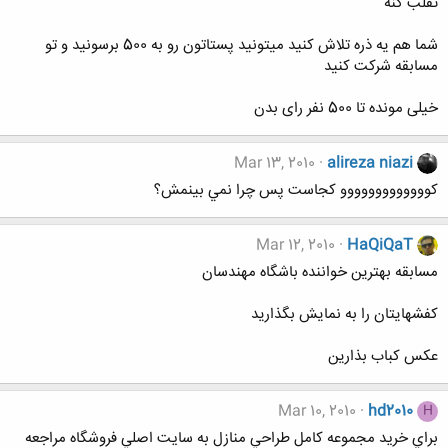
تقلب کنه
شما هم یه ذره تلاش کنید میتونید پستاتون رو به 500 برسونید و تو
مسابقه شرکت کنید
خیلی مونده تا 500 نفر رای بدن
Mar 13, 2010
alireza niazi
كووووووووووووو كجاست پس چرا نمي بينمش؟
Mar 12, 2010
HaQiQaT
مسابقه بهترین خواننده باشگاه مهندسان
کفشهایتان را به نمایش بگذارید
عکس کباب بذارین
Mar 10, 2010
hd2010
H
براي خريد مجموعه كامل طراحي منازل به سايت اصلي فروشگاه مراجعه