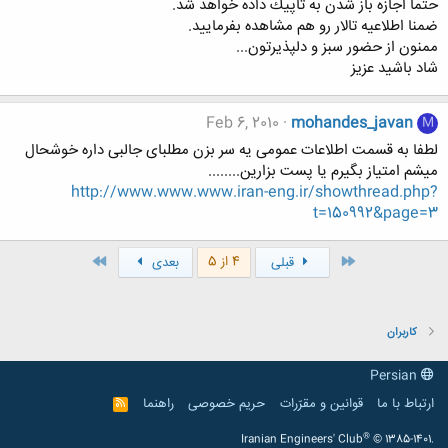
حتما اجازه باز شدن به تاپيك داده خواهد شد.
ضمنا اطلاعيه تالار رو هم مشاهده بفرماييد.
ممنون از حضور سبز و دلپذيرتون...
شاد باشيد عزيز
Feb 6, 2010
mohandes_javan
M
لطفا به قسمت اطلاعات عمومی یه سر بزن مطلبای جالبی داره خوشحال
میشم امتیاز بگیرم یا پست بزارین........
http://www.www.www.iran-eng.ir/showthread.php?
t=150992&page=3
اول
آخر
4 از 5
قبلی
بعدی
کاربران
Persian
ارتباط با ما
قوانین و مقرّرات
حریم خصوصی
راهنما
R
S
S
®
Iranian Engineers' Club
© 1385-1401.