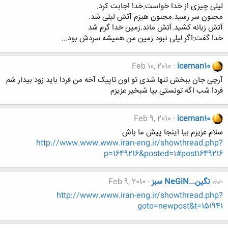
لیلی چیزی از خدا خواست.خدا اجابت کرد.
مجنون سر رسید.مجنون هیزم آتش لیلی شد.
آتش زبانه کشید.آتش ماند.زمین خدا گرم شد
خدا گفت:اگر لیلی نبود زمین من همیشه سردش بود...
Feb 10, 2010
iceman10
آرچی جان ببخش تنها شدی تو اون تاپیک آخه من فردا باید زود بیدار شم
فردا شب اگه تونستی بیا شبخیر عزیزم
Feb 9, 2010
iceman10
سلام عزیزم بیا اینجا پیش ما باش
http://www.www.www.iran-eng.ir/showthread.php?
p=1649216&posted=1#post1649216
نگين...NeGiN سبز
Feb 9, 2010
http://www.www.iran-eng.ir/showthread.php?
goto=newpost&t=151941