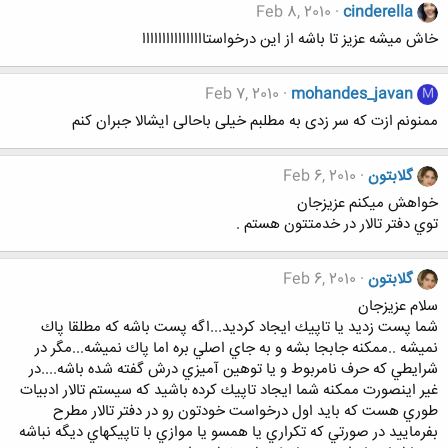
Feb 8, 2010
cinderella
خاش میشه عزیز تا باشه از این درخواستاااااااااااااااا
Feb 7, 2010
mohandes_javan
M
ممنونم ازت که سر زدی به مطلبم خیلی باحالی ایشالا جبران کنم
گلابتون
Feb 6, 2010
خواهش ميكنم عزيزجان
توي دفتر تالار در خدمتتون هستم .
گلابتون
Feb 6, 2010
سلام عزيزجان
شما پست زديد يا تاپيك ايجاد كرديد...اگه پست باشه كه مطلقا پاك
نميشه ..ممكنه جابجا بشه و به جاي اصلي بره اما پاك نميشه...مگر در
شرايطي كه حرف نامربوط و يا توهين آميزي درش گفته شده باشه....در
غير اينصورت ممكنه شما ايجاد تاپيك كرده باشيد كه سيستم تالار ادبيات
طوري هست كه بايد اول درخواست خودتون رو در دفتر تالار مطرح
بفرماييد در صورتي كه تكراري يا همسو يا موازي با تاپيكهاي ديگه نباشه