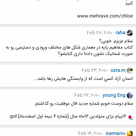
كنيد
www.mehrave.com/chloe
Feb 28, 2010
raha
سلام عزیزم. خوبی؟
کتاب مفاهیم پایه در معماری شکل های مختلف ورودی و دسترسی رو به
صورت شماتیک نشون داده! داری کتابشو؟
Feb 23, 2010
ozra.m
انسان آزاد كسي است كه از وابستگي هايش رها باشد...
Feb 22, 2010
young Eng
سلام دوست خوبم شماره جدید فال موفقیت رو گذاشتم:
12پیام برای متولدین 12ماه سال (شماره 6 نیمه اول اسفندماه):gol:
Feb 14, 2010
iceman10