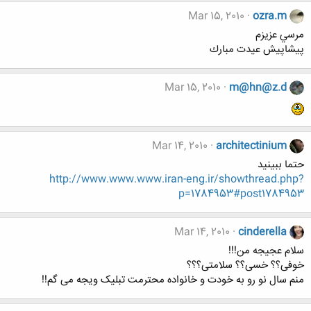
Mar 15, 2010
ozra.m
مرسي عزيزم
پيشاپيش عيدت مبارك
Mar 15, 2010
m@hn@z.d
Mar 14, 2010
architectinium
حتما ببینید
http://www.www.www.iran-eng.ir/showthread.php?
p=1784953#post1784953
Mar 14, 2010
cinderella
سلام عجیجه من!!!
خوفی؟؟ خسی؟؟ سلامتی؟؟؟
منم سال نو رو به خودت و خانواده محترمت تبلیک ویجه می گم!!