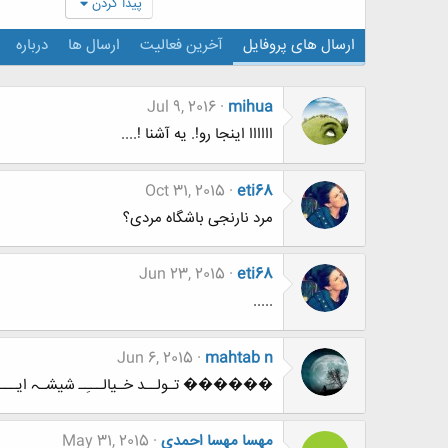
پیدا کردن
ارسال های پروفایل
آخرین فعالیت
ارسال ها
درباره
Jul 9, 2016
mihua
اااااا اینجا رو!. یه آشنا !....
Oct 31, 2015
eti68
مرد نارنجی باشگاه مردی؟
Jun 23, 2015
eti68
.....
Jun 6, 2015
mahtab n
������ تـولــد خـیالـــِـ شیشـہ ا
مهسا مهسا احمدی
May 31, 2015