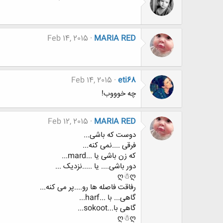
Feb 14, 2015
MARIA RED
Feb 14, 2015
eti68
چه خوووب!
Feb 12, 2015
MARIA RED
دوست که باشی...
فرقی ....نمی کنه...
که زن باشی یا ...mard...
دور باشی.... یا .....نزدیک ...
ღ☃ღ
رفاقت فاصله ها رو....پر می کنه...
گاهی... با ...harf...
گاهی با...sokoot...
ღ☃ღ