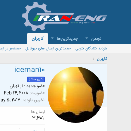
انجمن
جدیدترین‌ها
کاربران
بازدید کنندگان کنونی
جدیدترین ارسال های پروفایل
جستجو در ارس
کاربران
iceman10
کاربر ممتاز
عضو جدید
·
از
تهران
عضویت
Feb 14, 2008
آخرین بازدید
ay 5, 2017
ارسال ها
3,401