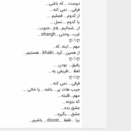
دوست ...که باشی...
فرقی... نمی کنه...
از کدوم... فصلیم ...
یا کدوم ...نسل ...
از...شمالیم...ya...جنوب..
غرب...وحتی...shargh...
ღ☃ღ
مهم ...اینه..که..
از همین...کره...khaki...هستیم...
ღ☃ღ
رفیق... بودن ...
لفظ ...ظریفی یه...
ღ☃ღ
فرقی... نمی کنه...
جیب هات پر... باشه... یا خالی ...
مهم...قلبته...
که بتونه...
عشق بده...
عشق....بگیره...
بیا ...فقط ...doost... باشیم...