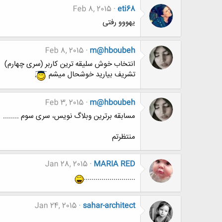
Feb 8, 2015
eti68
یهووو رفتی
Feb 8, 2015
m@hboubeh
انتخاب خوش سلیقه ترین کاربر (سری چهارم)
تشریف بیارید خوشحال میشم
Feb 3, 2015
m@hboubeh
مسابقه برترین وبلاگ نویس، سری سوم ........
منتظرتم
Jan 28, 2015
MARIA RED
..........................
Jan 24, 2015
sahar-architect