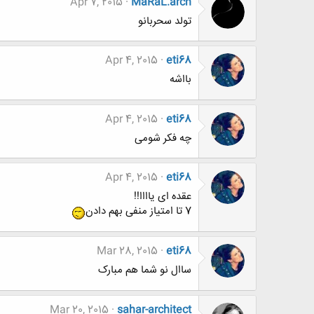
Apr 7, 2015
MaRaL.arch
تولد سحربانو
Apr 4, 2015
eti68
بااشه
Apr 4, 2015
eti68
چه فکر شومی
Apr 4, 2015
eti68
عقده ای یاااا!!
7 تا امتیاز منفی بهم دادن
Mar 28, 2015
eti68
ساال نو شما هم مبارک
Mar 20, 2015
sahar-architect