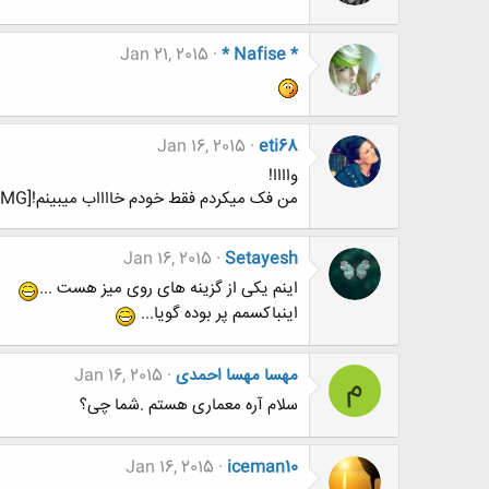
Jan 21, 2015
* Nafise *
Jan 16, 2015
eti68
واااا!
من فک میکردم فقط خودم خااااب میبینم![IMG]
Jan 16, 2015
Setayesh
اینم یکی از گزینه های روی میز هست ...
اینباکسمم پر بوده گویا...
مهسا مهسا احمدی
Jan 16, 2015
م
سلام آره معماری هستم .شما چی؟
Jan 16, 2015
iceman10