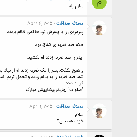
م
سلام بله
محدثه صداقت
Apr 24, 2015
پیرمردی را با پسرش نزد حاكمي ظالم بردند.
حکم صد ضربه ی شلاق بود
.پدر را صد ضربه زدند آه نکشید.
و هیچ نگفت.پسر را یک ضربه زدند.آه از نهاد 
شما صد ضربه را به بدنم زدید و تحمل کردم. ام
کوتاه شده.
"صلوات" روزپدرپیشاپیش مبارک
محدثه صداقت
Apr 11, 2015
سلام
خوب هستین؟