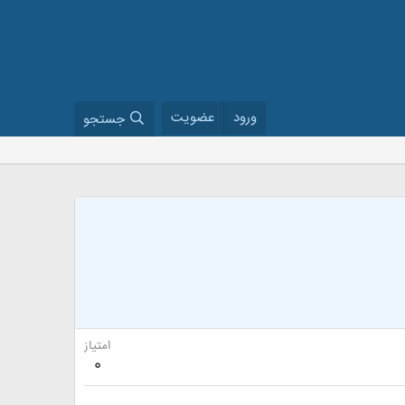
ورود
عضویت
جستجو
امتیاز
0