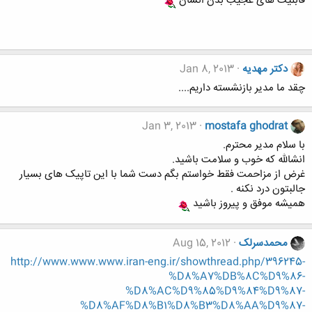
قابلیت های عجیب بدن انسان
دکتر مهدیه
Jan 8, 2013
چقد ما مدیر بازنشسته داریم....
Jan 3, 2013
mostafa ghodrat
با سلام مدیر محترم.
انشالله که خوب و سلامت باشید.
غرض از مزاحمت فقط خواستم بگم دست شما با این تاپیک های بسیار
جالبتون درد نکنه .
همیشه موفق و پیروز باشید
محمدسرلک
Aug 15, 2012
http://www.www.www.iran-eng.ir/showthread.php/396245-
%D8%A7%DB%8C%D9%86-
%D8%AC%D9%85%D9%84%D9%87-
%D8%AF%D8%B1%D8%B3%D8%AA%D9%87-