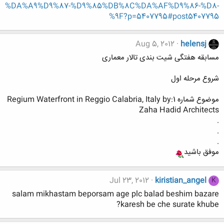
%DA%A9%D9%87-%D9%85%DB%8C%DA%AF%D9%86-%D8-
%9F?p=5407795#post5407795
Aug 5, 2012
helensj
مسابقه هفتگی شیت بندی تالار معماری
شروع مرحله اول
موضوع شماره 1:Regium Waterfront in Reggio Calabria, Italy by
Zaha Hadid Architects
.
.
.
موفق باشید
Jul 23, 2012
kiristian_angel
K
salam mikhastam beporsam age plc balad beshim bazare
karesh be che surate khube?