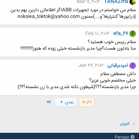
Mar 7, 2012
TANAZ145
سلام می خواستم در مورد تجهیزات ABBاگر اطلاعاتی دارین بهم بدین
(درایورها"کنترلرها"و....)ممنون noksiea_toktok@yahoo.com
Feb 10, 2012
efa_67
E
سلام رییس خوب هستید؟
منا یادتون هست؟چرا مدیر بازنشسته خیلی زوده که هنوز!!!!!!!!!!
امیدبرقبانی
Jan 26, 2012
ا
داش مصطفی سلام
خیلی مخلصم.خوبی عزیز؟
چرا مدیر بازنشسته؟؟؟(شیطون نکنه شدی مدیر با زن نشسته؟!!!)
آخر
1 از 10
بعدی
کاربران
Persian