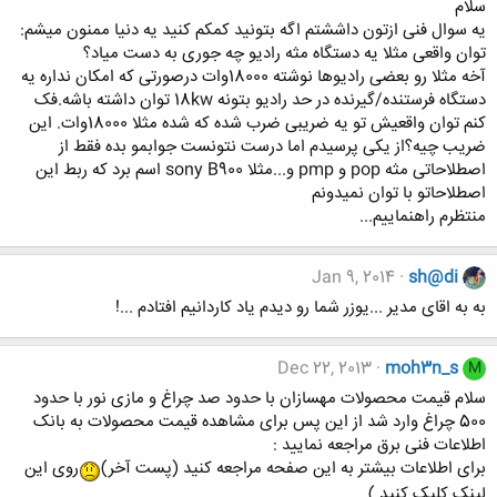
سلام
یه سوال فنی ازتون داششتم اگه بتونید کمکم کنید یه دنیا ممنون میشم:
توان واقعی مثلا یه دستگاه مثه رادیو چه جوری به دست میاد؟
آخه مثلا رو بعضی رادیوها نوشته 18000وات درصورتی که امکان نداره یه
دستگاه فرستنده/گیرنده در حد رادیو بتونه 18kw توان داشته باشه.فک
کنم توان واقعیش تو یه ضریبی ضرب شده که شده مثلا 18000وات. این
ضریب چیه؟از یکی پرسیدم اما درست نتونست جوابمو بده فقط از
اصطلاحاتی مثه pop و pmp و...مثلا sony B900 اسم برد که ربط این
اصطلاحاتو با توان نمیدونم
منتظرم راهنماییم...
Jan 9, 2014
sh@di
به به اقای مدیر ...یوزر شما رو دیدم یاد کاردانیم افتادم ...!
Dec 22, 2013
moh3n_s
M
سلام قیمت محصولات مهسازان با حدود صد چراغ و مازی نور با حدود
500 چراغ وارد شد از این پس برای مشاهده قیمت محصولات به بانک
اطلاعات فنی برق مراجعه نمایید :
برای اطلاعات بیشتر به این صفحه مراجعه کنید (پست آخر)
روی این
لینک کلیک کنید )