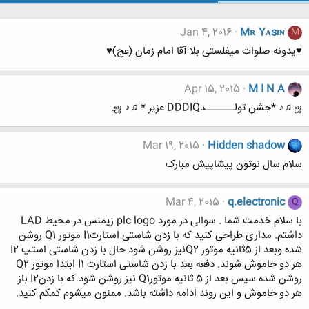
Jan 4, 2016
Mʀ Yᴀsɪɴ
M
♥یدونه صلوات میفلستی بلا آقا امام زمان (عج)♥
Apr 15, 2015
M I N A
ஜ ♫♪ *جشن تولـــــــدDDDIQ عزیز * ♫♪ ஜ.
Mar 19, 2015
Hidden shadow
سلام سال نوتون پیشاپیش مبارک
Mar 4, 2015
q.electronic
Q
با سلام خدمت شما . سوالی در مورد plc logo زیمنس در محیط LAD
داشتم. مداری طراحی کنید که با زدن شاستی استارتI1 موتور Q1 روشن
شده وبعد از 5ثانیه موتور Q2نیز روشن شود حال با زدن شاستی استپ I2
هر دو خاموش شوند. دفعه بعد با زدن شاستی استارت I1 ابتدا موتور Q2
روشن شده سپس بعد از 5 ثانیه موتورQ1 نیز روشن شود که با زدنI2 باز
هر دو خاموش و این روند ادامه داشته باشد. ممنون میشوم کمکم کنید.