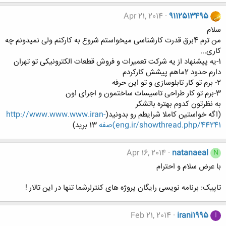
Apr 21, 2014
9112513495
سلام
من ترم 4برق قدرت کارشناسی میخواستم شروع به کارکنم ولی نمیدونم چه
کاری...
1-یه پیشنهاد از یه شرکت تعمیرات و فروش قطعات الکترونیکی تو تهران
دارم حدود 2ماهم پیشش کارکردم
2- برم تو کار تابلوسازی و تو این حرفه
3-برم تو کار طراحی تاسیسات ساختمون و اجرای اون
به نظرتون کدوم بهتره باتشکر
(اگه خواستین کاملا شرایطم رو بدونید(
http://www.www.www.iran-
eng.ir/showthread.php/44241)صفه
13 برید)
Apr 16, 2014
natanaeal
N
با عرض سلام و احترام
تاپیک: برنامه نویسی رایگان پروژه های کنترلرشما تنها در این تالار !
Feb 21, 2014
irani1995
I