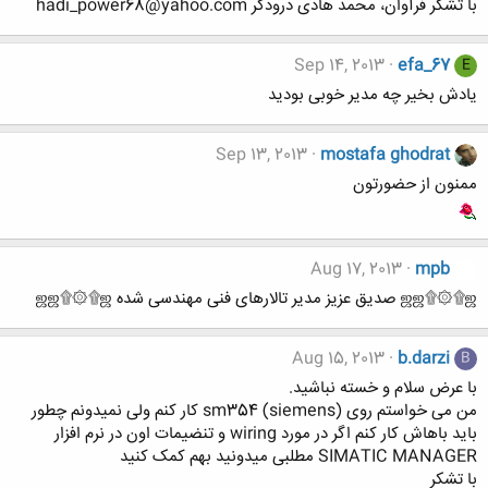
با تشکر فرآوان، محمد هادی درودگر hadi_power68@yahoo.com
Sep 14, 2013
efa_67
E
یادش بخیر چه مدیر خوبی بودید
Sep 13, 2013
mostafa ghodrat
ممنون از حضورتون
Aug 17, 2013
mpb
ஜஜ۩۞۩ஜ صدیق عزیز مدیر تالارهای فنی مهندسی شده ஜஜ۩۞۩ஜ
Aug 15, 2013
b.darzi
B
با عرض سلام و خسته نباشید.
من می خواستم روی (sm354 (siemens کار کنم ولی نمیدونم چطور
باید باهاش کار کنم اگر در مورد wiring و تنضیمات اون در نرم افزار
SIMATIC MANAGER مطلبی میدونید بهم کمک کنید
با تشکر