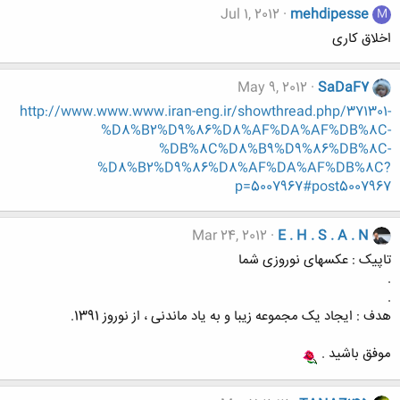
Jul 1, 2012
mehdipesse
M
اخلاق کاری
May 9, 2012
SaDaF7
http://www.www.www.iran-eng.ir/showthread.php/371301-
%D8%B2%D9%86%D8%AF%DA%AF%DB%8C-
%DB%8C%D8%B9%D9%86%DB%8C-
%D8%B2%D9%86%D8%AF%DA%AF%DB%8C?
p=5007967#post5007967
Mar 24, 2012
E . H . S . A . N
تاپیک : عکسهای نوروزی شما
.
.
هدف : ایجاد یک مجموعه زیبا و به یاد ماندنی ، از نوروز 1391.
موفق باشید .