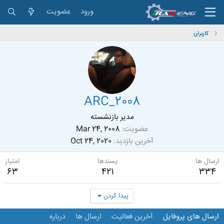
ورود
عضویت
کاربران
ARC_2008
مدیر بازنشسته
عضویت
Mar 24, 2008
آخرین بازدید
Oct 24, 2020
ارسال ها
پسندها
امتیاز
63
421
334
پیدا کردن
ارسال های پروفایل
آخرین فعالیت
ارسال ها
درباره