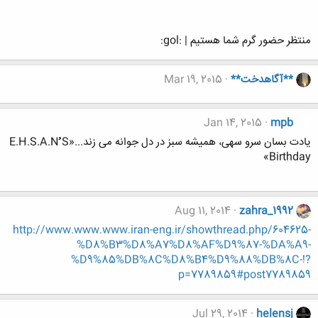
منتظر حضور گرم شما هستیم | :gol:
**آگاهدخت**
Mar 19, 2015
Jan 14, 2015
mpb
یادت بسان سرو سهی، همیشه سبز در دل جوانه می زند...«E.H.S.A.Nُُُ S
Birthday»
Aug 11, 2014
zahra_1992
http://www.www.www.iran-eng.ir/showthread.php/604625-
%D8%B3%D8%A7%D8%AF%D9%87-%DA%A9-
%D9%85%DB%8C%D8%B4%D9%88%DB%8C-!?
p=7789859#post7789859
Jul 29, 2014
helensj