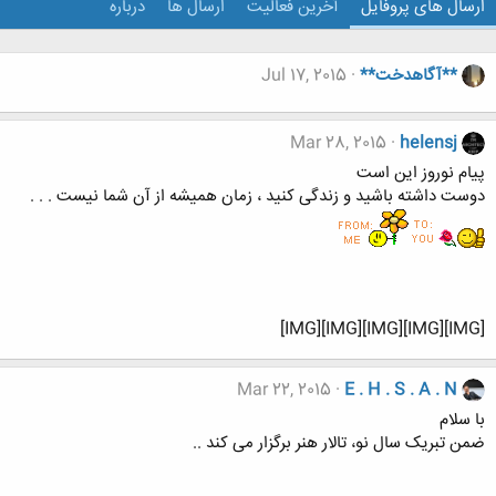
ارسال های پروفایل
آخرین فعالیت
ارسال ها
درباره
**آگاهدخت**
Jul 17, 2015
Mar 28, 2015
helensj
پیام نوروز این است
دوست داشته باشید و زندگی کنید ، زمان همیشه از آن شما نیست . . .
[IMG][IMG][IMG][IMG][IMG]
Mar 22, 2015
E . H . S . A . N
با سلام
ضمن تبریک سال نو، تالار هنر برگزار می کند ..