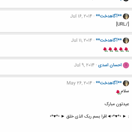
**آگاهدخت**
Jul 16, 2014
[/URL]
**آگاهدخت**
Jul 11, 2014
احسان اسدی
Jul 9, 2014
ا
**آگاهدخت**
May 26, 2014
سلام
عیدتون مبارک
: ► •*♥*•◄اقرا بسم ربک الذی خلق ► •*♥*•