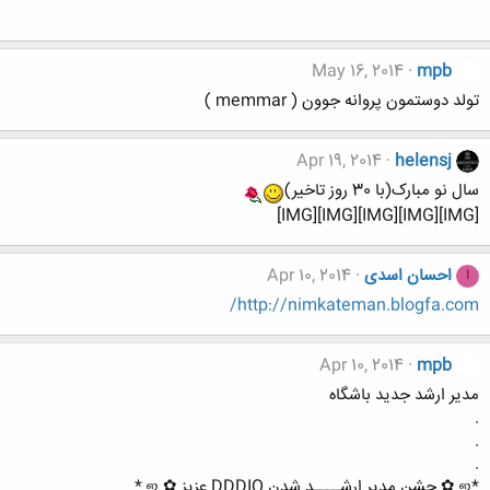
May 16, 2014
mpb
تولد دوستمون پروانه جوون ( memmar )
Apr 19, 2014
helensj
سال نو مبارک(با 30 روز تاخیر)
[IMG][IMG][IMG][IMG][IMG]
احسان اسدی
Apr 10, 2014
ا
http://nimkateman.blogfa.com/
Apr 10, 2014
mpb
مدیر ارشد جدید باشگاه
.
.
.
*ஜ ✿ جشن مدیر ارشــــد شدن DDDIQ عزیز ✿ ஜ *