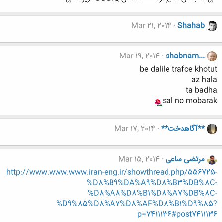
Mar 21, 2014
Shahab
Mar 19, 2014
shabnam...
be dalile trafce khotut
az hala
ta badha
sal no mobarak
**آگاهدخت**
Mar 17, 2014
مرتضی ساعی
Mar 15, 2014
http://www.www.www.iran-eng.ir/showthread.php/556725-
%D8%B9%DA%A9%D8%B3%DB%8C-
%D8%A8%D8%B1%D8%A7%DB%8C-
%D9%85%D8%A7%D8%AF%D8%B1%D9%85?
p=7411136#post7411136