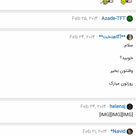
Feb 25, 2014
Azade-TFT
A
**آگاهدخت**
Feb 24, 2014
سلام
خوبید؟
وقتتون بخیر
روزتون مبارک
Feb 24, 2014
helensj
[IMG][IMG][IMG]
Feb 21, 2014
*Navid