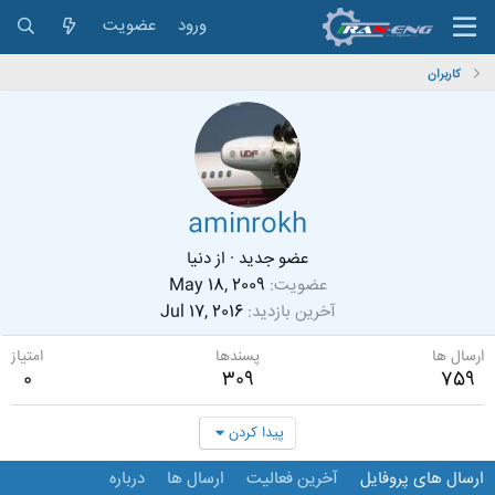
ورود
عضویت
کاربران
aminrokh
عضو جدید
·
از
دنیا
عضویت
May 18, 2009
آخرین بازدید
Jul 17, 2016
ارسال ها
پسندها
امتیاز
0
309
759
پیدا کردن
ارسال های پروفایل
آخرین فعالیت
ارسال ها
درباره