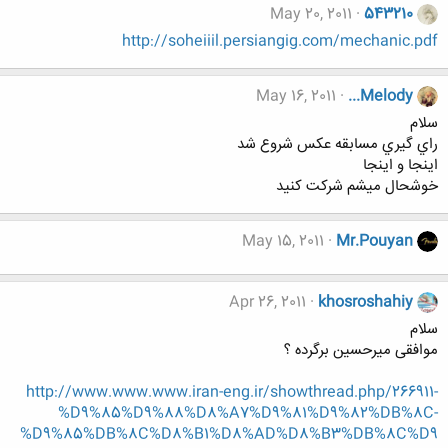
May 20, 2011
543210
http://soheiiil.persiangig.com/mechanic.pdf
May 16, 2011
...Melody
سلام
راي گيري مسابقه عكس شروع شد
اينجا و اينجا
خوشحال ميشم شركت كنيد
May 15, 2011
Mr.Pouyan
Apr 26, 2011
khosroshahiy
سلام
موافقی میرحسین برگرده ؟
http://www.www.www.iran-eng.ir/showthread.php/266911-
%D9%85%D9%88%D8%A7%D9%81%D9%82%DB%8C-
%D9%85%DB%8C%D8%B1%D8%AD%D8%B3%DB%8C%D9