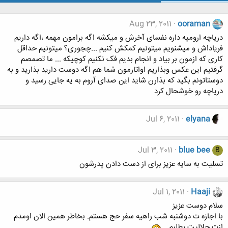
Aug 23, 2011
ooraman
دریاچه ارومیه داره نفسای آخرش و میکشه اگه برامون مهمه ،اگه داریم
فریاداش و میشنویم میتونیم کمکش کنیم ...چجوری؟ میتونیم حداقل
کاری که ازمون بر بیاد و انجام بدیم فک نکنیم کوچیکه ... ما تصمصم
گرفتیم این عکس وبذاریم اواتارمون شما هم اگه دوست دارید بذارید و به
دوستاتونم بگید که بذارن شاید این صدای آروم به یه جایی رسید و
دریاچه رو خوشحال کرد
Jul 6, 2011
elyana
Jul 3, 2011
blue bee
B
تسلیت به سایه عزیز برای از دست دادن پدرشون
Jul 1, 2011
Haaji
سلام دوست عزیز
با اجازه ت دوشنبه شب راهیه سفر حج هستم. بخاطر همین الان اومدم
ازت حلالیت بطلبم...