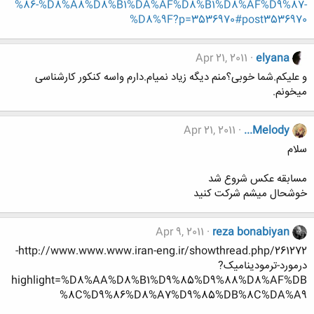
%86-%D8%A8%D8%B1%DA%AF%D8%B1%D8%AF%D9%87-
%D8%9F?p=3536970#post3536970
Apr 21, 2011
elyana
و علیکم.شما خوبی؟منم دیگه زیاد نمیام.دارم واسه کنکور کارشناسی
میخونم.
Apr 21, 2011
...Melody
سلام
مسابقه عكس شروع شد
خوشحال ميشم شركت كنيد
Apr 9, 2011
reza bonabiyan
http://www.www.www.iran-eng.ir/showthread.php/261272-
درمورد-ترمودینامیک?
highlight=%D8%AA%D8%B1%D9%85%D9%88%D8%AF%DB
%8C%D9%86%D8%A7%D9%85%DB%8C%DA%A9