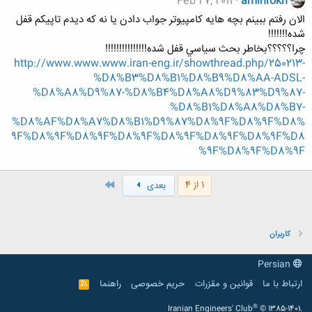
Feb 27, 2011
aminrokh
الان رفتم ببينم بچه هايه كامپيوتر جواب دادن يا نه كه ديدم تاپيكم قفل
شده!!!!!!!
چرا؟؟؟؟؟بخاطر بحث سياسي قفل شده!!!!!!!!!!!!!!!
http://www.www.www.iran-eng.ir/showthread.php/250213-
%D8%B3%D8%B1%D8%B9%D8%AA-ADSL-
%D8%A8%D9%87-%D8%B4%D8%A8%D9%83%D9%87-
%D8%B1%D8%A8%D8%B7-
%D8%AF%D8%A7%D8%B1%D9%87%D8%9F%D8%9F%D8%
9F%D8%9F%D8%9F%D8%9F%D8%9F%D8%9F%D8%9F%D8
%9F%D8%9F%D8%9F
آخر
1 از 4
بعدی
کاربران
Persian
ارتباط با ما
قوانین و مقرّرات
حریم خصوصی
راهنما
R
S
S
®
Iranian Engineers' Club
© 1385-1401.