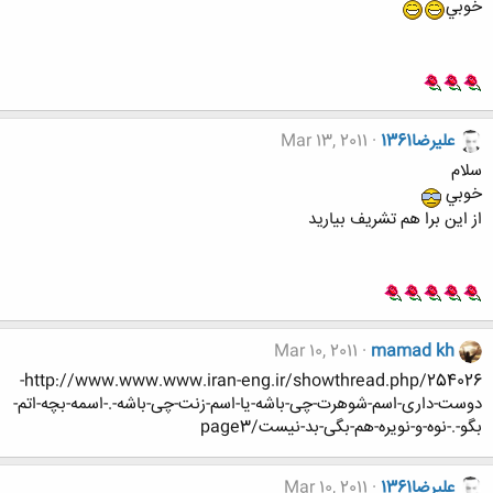
خوبي
عليرضا1361
Mar 13, 2011
سلام
خوبي
از اين برا هم تشريف بياريد
Mar 10, 2011
mamad kh
http://www.www.www.iran-eng.ir/showthread.php/254026-
دوست-داری-اسم-شوهرت-چی-باشه-یا-اسم-زنت-چی-باشه-.-اسمه-بچه-اتم-
بگو-.-نوه-و-نویره-هم-بگی-بد-نیست/page3
عليرضا1361
Mar 10, 2011