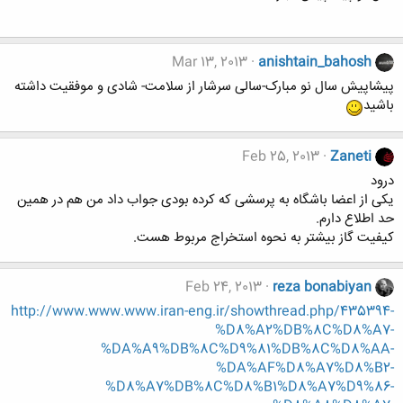
Mar 13, 2013
anishtain_bahosh
پیشاپیش سال نو مبارک-سالی سرشار از سلامت- شادی و موفقیت داشته
باشید
Feb 25, 2013
Zaneti
درود
یکی از اعضا باشگاه به پرسشی که کرده بودی جواب داد من هم در همین
حد اطلاع دارم.
کیفیت گاز بیشتر به نحوه استخراج مربوط هست.
Feb 24, 2013
reza bonabiyan
http://www.www.www.iran-eng.ir/showthread.php/435394-
%D8%A2%DB%8C%D8%A7-
%DA%A9%DB%8C%D9%81%DB%8C%D8%AA-
%DA%AF%D8%A7%D8%B2-
%D8%A7%DB%8C%D8%B1%D8%A7%D9%86-