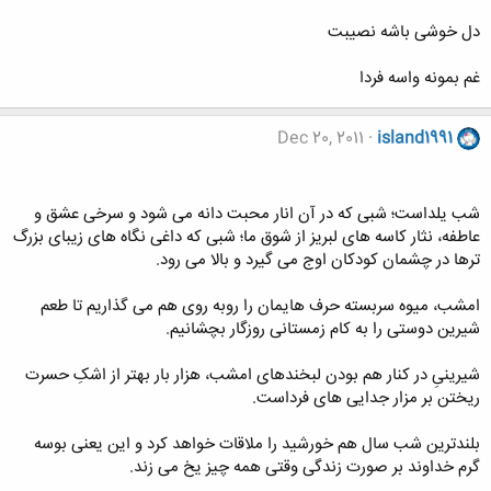
دل خوشی باشه نصیبت
غم بمونه واسه فردا
Dec 20, 2011
island1991
شب یلداست؛ شبى که در آن انار محبت دانه مى شود و سرخى عشق و
عاطفه، نثار کاسه هاى لبریز از شوق ما؛ شبى که داغى نگاه هاى زیباى بزرگ
ترها در چشمان کودکان اوج مى گیرد و بالا مى رود.
امشب، میوه سربسته حرف هایمان را روبه روى هم مى گذاریم تا طعم
شیرین دوستى را به کام زمستانى روزگار بچشانیم.
شیرینىِ در کنار هم بودن لبخندهاى امشب، هزار بار بهتر از اشکِ حسرت
ریختن بر مزار جدایى هاى فرداست.
بلندترین شب سال هم خورشید را ملاقات خواهد کرد و این یعنی بوسه
گرم خداوند بر صورت زندگی وقتی همه چیز یخ می زند.