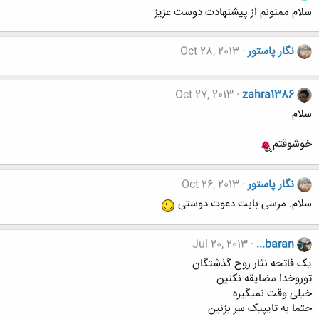
سلام ممنونم از پیشنهادت دوست عزیز
نگار پاستور
Oct 28, 2013
Oct 27, 2013
zahra1386
سلام
خوشوقتم
نگار پاستور
Oct 26, 2013
سلام. مرسی بابت دعوت دوستی
Jul 20, 2013
...baran
یک فاتحه نثار روح گذشتگان
توروخدا مضایقه نکنین
خیلی وقت نمیگیره
حتما به تایپیک سر بزنین