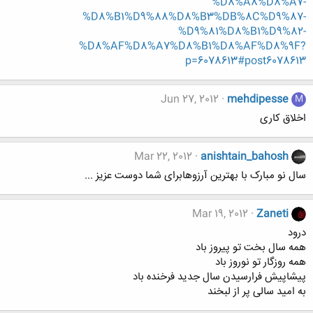
%D8%A8%D8%A7-
%D8%B1%D9%88%D8%B3%DB%8C%D9%87-
%D9%81%D8%B1%D9%82-
%D8%AF%D8%A7%D8%B1%D8%AF%D8%9F?
p=6078613#post6078613
Jun 27, 2012
mehdipesse
M
اخلاق کاری
Mar 22, 2012
anishtain_bahosh
سال نو مبارک با بهترین آرزوهابرای شما دوست عزیز ...
Mar 19, 2012
Zaneti
درود
همه سال بخت تو پیروز باد
همه روزگار تو نوروز باد
پیشاپیش فرارسیدن سال جدید فرخنده باد
به امید سالی پر از لبخند