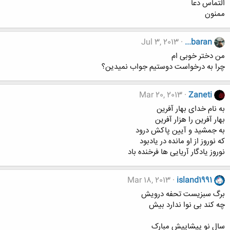
التماس دعا
ممنون
Jul 3, 2013
...baran
من دختر خوبی ام
چرا به درخواست دوستیم جواب نمیدین؟
Mar 20, 2013
Zaneti
به نام خدای بهار آفرین
بهار آفرین را هزار آفرین
به جمشید و آیین پاکش درود
که نوروز از او مانده در یادبود
نوروز یادگار آریایی ها فرخنده باد
Mar 18, 2013
island1991
برگ سبزیست تحفه درویش
چه کند بی نوا ندارد بیش
سال نو پیشاپیش مبارک