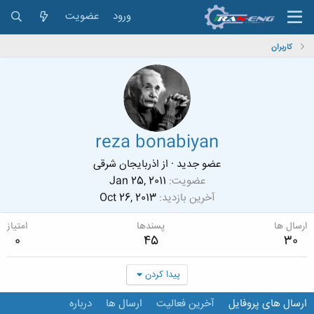
ورود
عضویت
کاربران
reza bonabiyan
عضو جدید
·
از
اذربایجان شرقی
عضویت
Jan 25, 2011
آخرین بازدید
Oct 26, 2013
ارسال ها
پسندها
امتیاز
0
45
30
پیدا کردن
ارسال های پروفایل
آخرین فعالیت
ارسال ها
درباره