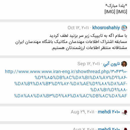
*یلدا مبارک*
[IMG] [IMG]
Oct 12, 2011
khosroshahiy
با سلام اگه به تایپیک زیر سر بزنید لطف کردید
مسابقه اشتراک اطلاعات مهندسان مکانیک باشگاه مهندسان ایران
مشتاقانه منتظر اطلاعات ارزشمندتان هستیم.
نارون آبي
Sep 12, 2011
http://www.www.www.iran-eng.ir/showthread.php/304390-
%D9%85%DB%8C%D8%B1%D8%A7%D9%86-
%D8%B9%D8%B4%D9%82-%D8%AE%D9%88%D8%AF-
%D8%B1%D9%88-
%D8%A8%D8%B3%D9%86%D8%AC%DB%8C%D8%AF
Aug 29, 2011
mehdi 2010
Aug 7, 2011
mehdi 2010