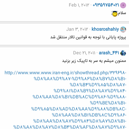
Feb 1, 2012
09359754021
0
سلام
Jan 3, 2012
khosroshahiy
پروژه پایانی با توجه به قوانین تالار منتقل شد
Dec 21, 2011
arash_441
ممنون میشم یه سر به تاپیک زیر بزنید
http://www.www.www.iran-eng.ir/showthread.php/329698-
%D8%A8%D9%87-%D9%86%D8%B7%D8%B1-
%D8%B4%D9%85%D8%A7-
%D9%81%D8%B9%D8%A7%D9%84-
%D8%AA%D8%B1%DB%8C%D9%86-%D9%88-
%D9%BE%D8%B1-
%D9%85%D8%AD%D8%AA%D9%88%DB%8C-
%D8%AA%D8%B1%DB%8C%D9%86-
%D8%AA%D8%A7%D9%84%D8%A7%D8%B1-
%D8%A8%D8%A7%D8%B4%DA%AF%D8%A7%D9%87-