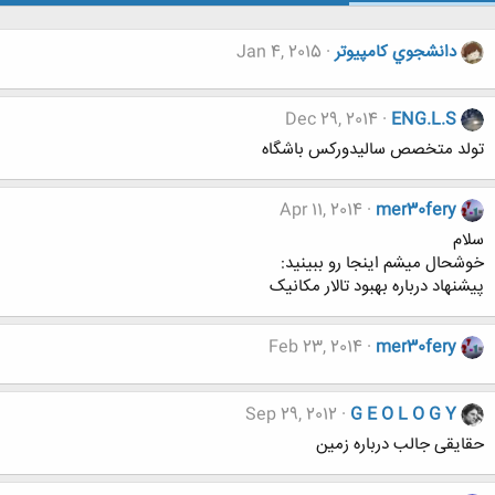
دانشجوي كامپيوتر
Jan 4, 2015
Dec 29, 2014
ENG.L.S
تولد متخصص سالیدورکس باشگاه
Apr 11, 2014
mer30fery
سلام
خوشحال میشم اینجا رو ببینید:
پیشنهاد درباره بهبود تالار مکانیک
Feb 23, 2014
mer30fery
Sep 29, 2012
G E O L O G Y
حقایقی جالب درباره زمین