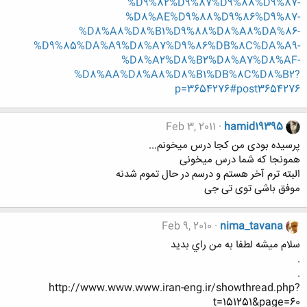
%D9%82%D9%87%D9%88%D9%87-
%D8%AE%D9%88%D9%86%D9%87-
%D8%A8%D8%B1%D9%88%D8%A8%DA%86-
%D9%85%DA%A9%D8%A7%D9%86%DB%8C%DA%A9-
%D8%A2%D8%B2%D8%A7%D8%AF-
%D8%AA%D8%A8%D8%B1%DB%8C%D8%B2?
p=3654276#post3654276
Feb 3, 2011
hamid19395
پرسیده بودی من کجا درس میخونم...
همونجا که شما درس میخونی
البته ترم آخر هستم و درسم در حال تموم شدنه
موفق باشی توی تی جی
Feb 9, 2010
nima_tavana
سلام ميشه لطفا به من راي بديد
.
.
http://www.www.www.iran-eng.ir/showthread.php?
t=151251&page=60