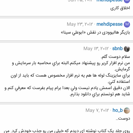
Jun 25, 2012
mehdipesse
M
اخلاق کاری
May 23, 2012
mehdipesse
M
بازیگر هالیوودی در نقش «ابوعلي سينا»
May 13, 2012
sbnb
سلام دوست گلم.
من نرم افزار كرير رو پيشنهاد ميكنم.البته براي محاسبه بار سرمايش و
گرمايش.
براي سايزينگ لوله ها هم يه نرم افزار مخصوص هست كه بايد از اون
استفاده كني.
الان دقيق اسمش يادم نيست ولي بعدا برام پيام بفرست كه معرفي كنم و
شايد هم تونستم براي دانلود بذارم.
May 7, 2012
ho_b
دوست..
روی جلد یک کتاب نوشته ای دیدم که خیلی من رو جذب خودش کرد. من