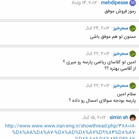
Aug 14, 2012
mehdipesse
M
رموز فروش موفق
سحرخیز
Jul 24, 2012
س
ممنون تو هم موفق باشی
سحرخیز
Jul 22, 2012
س
امین تو کلاسای ریاضی پارسه رو میری ؟
از آقاسی بهتره ؟؟
سحرخیز
Jul 22, 2012
س
سلام امین
پارسه بودجه سوالای امسال رو داده ؟
Jul 15, 2012
simin sh
http://www.www.www.iran-eng.ir/showthread.php/388018-
%D8%AA%D8%A7-%D8%AD%D8%A7%D9%84%D8%A7-