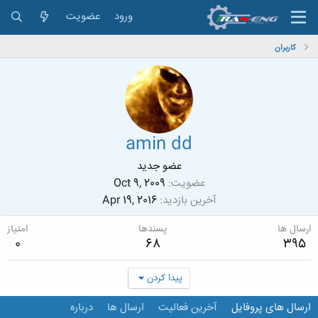
ورود
عضویت
کاربران
amin dd
عضو جدید
عضویت
Oct 9, 2009
آخرین بازدید
Apr 19, 2016
ارسال ها
پسندها
امتیاز
0
68
395
پیدا کردن
ارسال های پروفایل
آخرین فعالیت
ارسال ها
درباره