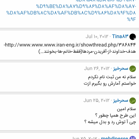
%D8%A8%DA%86%D9%87-
%D9%BE%D8%A7%D9%86%D8%AF%D8%A7-
%D8%AF%DB%8C%D8%AF%DB%8C%D9%86%D8%9F%D8
%9F
Jul 10, 2012
Tina83
http://www.www.www.iran-eng.ir/showthread.php/386844-
هدف-خداوند-از-آفریدن-مردها(فقط-خانم-ها-بخونند…)
سحرخیز
Jun 26, 2012
س
سلام نه من ثبت نام نکردم
خواستم آمارش رو بگیرم ازت
سحرخیز
Jun 25, 2012
س
سلام امین
این طرح همپا چطور ؟
چی آ توش رد و بدل میشه ؟