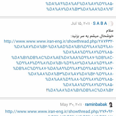
%DA%A9%D8%AF%D8%A7%D9%85-
%D8%A7%D8%B3%D8%AA%D8%9F
Jul 15, 2011
S A B A
سلام
خوشحال میشم یه سر بزنید:
http://www.www.www.iran-eng.ir/showthread.php/287632-
%D8%A7%D8%B2-%D8%AD%D8%B1%D9%88%D9%81-
%D8%A8%D9%87%D9%85-
%D8%B1%DB%8C%D8%AE%D8%AA%D9%87-%DB%8C-
%D9%86%D9%81%D8%B1-%D9%82%D8%A8%D9%84-
%DB%8C%D9%87-%DA%A9%D9%84%D9%85%D9%87-
%D8%A8%D8%B3%D8%A7%D8%B2-%D9%88-
%D8%AA%D9%88-%D9%87%D9%85-
%D8%A8%D9%87%D9%85-
!
%D8%A8%D8%B1%DB%8C%D8%B2
May 30, 2011
raminbabak
http://www.www.www.iran-eng.ir/showthread.php/276092-