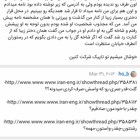
اون طرف رو ندیده بودم ولی به آدرسی که زیر نوشته داده بود نامه میدادم
و اون هم برای من نامه میداد تا قرار شد همدیگه رو ببینیم. در محل قرار
دختری بسیار زیبا از کنار من گذشت و پیرزنی با همان مشخصه نامه پیش
من آمد. من که مجذوب شخصیت او شده بودم بدون توجه به او پیشش
رفتم و شاخه گلی به او دادم او در جواب من گفت همان دختر زیبا که از
کنارت رد شد گفت که اگر شاخه گل را به من دادی بگویم که در رستوران
آنطرف خیابان منتظرت است
خوشال میشیم تو تاپیک شرکت کنین
Mar 31, 2012
ho_b
http://www.www.www.iran-eng.ir/showthread.php/358381-
گلت-قدر-عمری-رو-که-واسش-صرف-کردی-میدونه؟؟
http://www.www.www.iran-eng.ir/showthread.php/358112-
چقدر-با-خودمون-صادقیم؟
http://www.www.www.iran-eng.ir/showthread.php/358536-
رشتتون-چقدر-واستون-مهمه؟