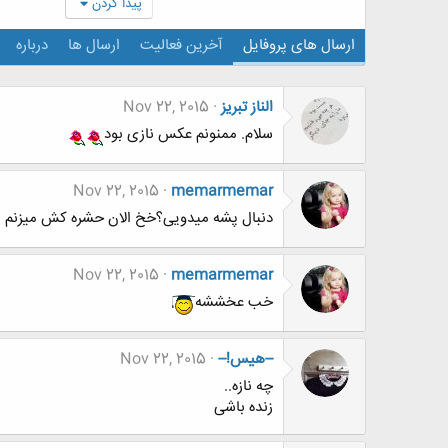
پیدا کردن
ارسال های پروفایل
آخرین فعالیت
ارسال ها
درباره
الناز تبریز
Nov 22, 2015
سلام. ممنونم عکس نازی بود
Nov 22, 2015
memarmemar
دنبال پشه میدویی؟خخ الان حشره کش میزنم 
Nov 22, 2015
memarmemar
خب عخششه
--هیس!--
Nov 22, 2015
چه نازه..
زنده باشی