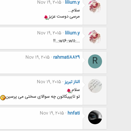
Nov 19, 2015
lilium.y
سلام...
مرسی دوست عزیز
Nov 19, 2015
lilium.y
...:w16::w11:..!!
Nov 19, 2015
rahmati8829
R
الناز تبریز
Nov 19, 2015
سلام
تو تایپیکاتون چه سوالای سختی می پرسین
Nov 19, 2015
hnfati