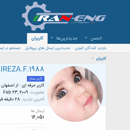
انجمن
جدیدترین‌ها
کاربران
بازدید کنندگان کنونی
جدیدترین ارسال های پروفایل
جستجو در ارس
کاربران
IREZA.F.1988
کاربر ممتاز
کاربر حرفه ای
·
از
اصفهان
عضویت
Feb 23, 2009
آخرین بازدید
28 دقیقه قبل
ارسال ها
16,051