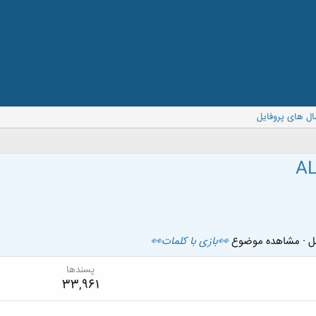
ال های پروفایل
AL
·
مشاهده موضوع
👀بازی با کلمات👀
پسندها
33,961