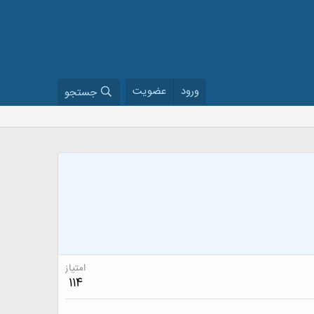
ورود
عضویت
جستجو
امتیاز
114