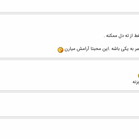
 از ته دل ممکنه .
صر به یکی باشه .این محبتا آرامش میارن
زنه