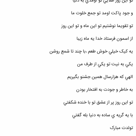
تو اين روز طلايي تو اومدي به دنيا
و جود پاکت اومد تو جمع خلوت ما
تو تقويما نوشتيم تو اين ماه و تو اين روز
از اسمون فرستاد خدا يه ماه زيبا
يه کيک خيلي خوش طعم ،با چند تا شمع روشن
يکي به نيت تو يکي از طرف من
الهي که هزارسال همين جشنو بگيريم
به خاطر و جودت به افتخار بودن
تو اين روز پر از عشق تو با خنده شکفتي
با يه گريه ي ساده به دنيا بله گفتي
تولدت مبارک