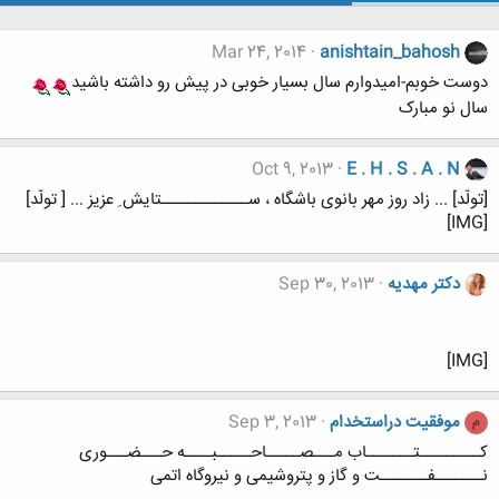
Mar 24, 2014
anishtain_bahosh
دوست خوبم-امیدوارم سال بسیار خوبی در پیش رو داشته باشید
سال نو مبارک
Oct 9, 2013
E . H . S . A . N
[تولّد] ... زاد روز مهر بانوی باشگاه ، ســـــــــــــتایش ِ عزیز ... [ تولّد]
[IMG]
دکتر مهدیه
Sep 30, 2013
[IMG]
موفقیت دراستخدام
Sep 3, 2013
م
کـــــــــتـــــــاب مـــصـــــاحـــــبــــه حـــضـــوری
نـــــــفـــــــت و گاز و پتروشیمی و نیروگاه اتمی