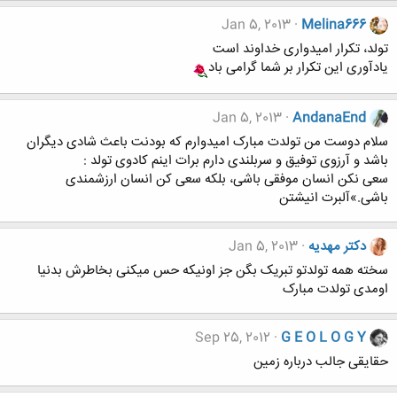
Jan 5, 2013
Melina666
تولد، تکرار امیدواری خداوند است
یادآوری این تکرار بر شما گرامی باد
Jan 5, 2013
AndanaEnd
سلام دوست من تولدت مبارک امیدوارم که بودنت باعث شادی دیگران
باشد و آرزوی توفیق و سربلندی دارم برات اینم کادوی تولد :
سعی نکن انسان موفقی باشی، بلکه سعی کن انسان ارزشمندی
باشی.»آلبرت انیشتن
دکتر مهدیه
Jan 5, 2013
سخته همه تولدتو تبریک بگن جز اونیکه حس میکنی بخاطرش بدنیا
اومدی تولدت مبارک
Sep 25, 2012
G E O L O G Y
حقایقی جالب درباره زمین