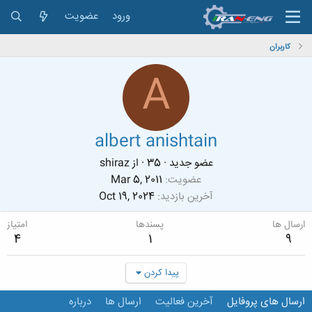
ورود
عضویت
کاربران
A
albert anishtain
عضو جدید
·
35
·
از
shiraz
عضویت
Mar 5, 2011
آخرین بازدید
Oct 19, 2024
ارسال ها
پسندها
امتیاز
4
1
9
پیدا کردن
ارسال های پروفایل
آخرین فعالیت
ارسال ها
درباره