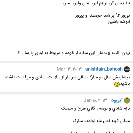
برترینش کن برایم این زمان واین زمین
نوروز 92 بر شما خجسته و پیروز
انوشه باشین
پ.ن: البته چیدمان این سفره از خودم و مربوط به نوروز پارسال !!
Mar 13, 2013
anishtain_bahosh
پیشاپیش سال نو مبارک-سالی سرشار از سلامت- شادی و موفقیت داشته
باشید
آیورودا
Jan 5, 2013
آ
بازم شادي و بوسه ، گلاي سرخ و ميخک
ميگن کهنه نمي شه تولدت مبارک