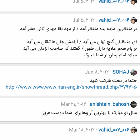
Jul 5, 2012
vahid_007_006
Jul 5, 2012
vahid_007_006
بر منتظرین مژده بده منتظر آمد / از مهد بقا مهدى ثانى عشر آمد
ای منتظران گنج نهان می آید / آرامش جان عاشقان می آید
بر بام سحر طلایه داران ظهور / گفتند که صاحب الزمان می آید
میلاد امام زمان بر شما مبارک
Jun 8, 2012
SOHAJ
حتما در بحث شرکت کنید
http://www.www.www.iran-eng.ir/showthread.php/379305
Mar 21, 2012
anishtain_bahosh
سال نو مبارک با بهترین آرزوهابرای شما دوست عزیز ...
Mar 18, 2012
vahid_007_006