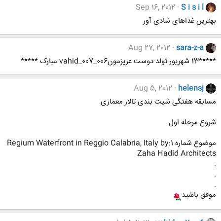
Sep 16, 2012
S i s i l
بهترین غذاهای شادی آور
Aug 27, 2012
sara-z-a
*****13 شهریور تولد دوست عزیزمونvahid_007_006 مبارک *****
Aug 5, 2012
helensj
مسابقه هفتگی شیت بندی تالار معماری
شروع مرحله اول
موضوع شماره 1:Regium Waterfront in Reggio Calabria, Italy by
Zaha Hadid Architects
.
.
.
موفق باشید