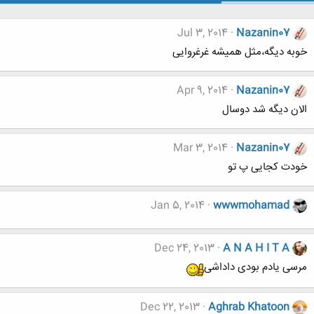
Jul 3, 2014
Nazanin07
خوبه دیگه،مثل همیشه غرغروایی
Apr 9, 2014
Nazanin07
الان دیگه شد دوسال
Mar 3, 2014
Nazanin07
خودت کجایی پ تو
Jan 5, 2014
wwwmohamad
Dec 24, 2013
A N A H I T A
مرسی یادم بودی داداشی
Dec 22, 2013
Aghrab Khatoon