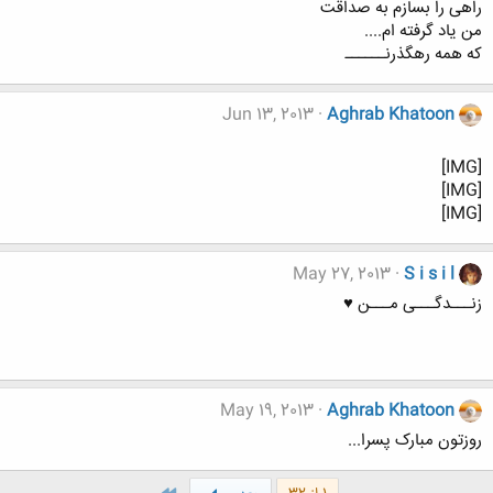
راهی را بسازم به صداقت
من یاد گرفته ام....
که همه رهگذرنــــــ
Jun 13, 2013
Aghrab Khatoon
[IMG]
[IMG]
[IMG]
May 27, 2013
S i s i l
زنـــدگـــی مـــن ♥
May 19, 2013
Aghrab Khatoon
روزتون مبارک پسرا...