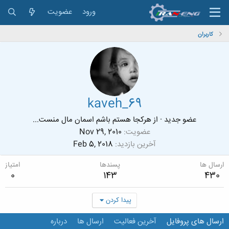
ورود
عضویت
کاربران
kaveh_69
عضو جدید
·
از
هرکجا هستم باشم اسمان مال منست...
عضویت
Nov 29, 2010
آخرین بازدید
Feb 5, 2018
ارسال ها
پسندها
امتیاز
0
143
430
پیدا کردن
ارسال های پروفایل
آخرین فعالیت
ارسال ها
درباره