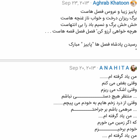
Sep 23, 2013
Aghrab Khatoon
پاییز زیبا و عروس فصل هاست
برگ ریزان درخت و خواب ناز غنچه هاست
خش خش برگ و نسیم باد را بی انتهاست
هرچه خواهی آرزو کن ُ فصل فصل قصه هاست . . .
رسیدن پادشاه فصل ها "پاییز " مبارک
"
Sep 20, 2013
A N A H I T A
من یاد گرفته ام.......
وقتی بغض می کنم
وقتی اشک می ریزم
... منتظر هیچ دستــــــــــــــی نباشم
وقتی از درد زخم هایم به خودم می پیچم........
... مرهمی باشم بر جراحتــــــــــم
... من یاد گرفته ام....
که اگر زمین می خورم
خودم برخیــــــــــزم
من یاد گرفته ام ....