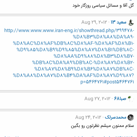
گل آقا و مسائل سیاسی روزگار خود
سعید 13
Aug 29, 2012
http://www.www.www.iran-eng.ir/showthread.php/399478-
%D8%B3%D8%A8%DA%A9-
%D8%AC%D8%AF%DB%8C%D8%AF-%D8%AF%D8%B1-
%D9%85%D8%B9%D9%85%D8%A7%D8%B1%DB%8C-
%D8%AA%D9%88%D8%B3%D8%B7-
%DB%8C%DA%A9%DB%8C-%D8%A7%D8%B2-
%D8%A7%D8%B9%D8%B6%D8%A7%DB%8C-
%D8%A8%D8%A7%D8%B4%DA%AF%D8%A7%D9%87?
p=5464761#post5464761
صبا68
Aug 27, 2012
محمدسرلک
Aug 24, 2012
سلام ممنون میشم نظرتون رو بگین