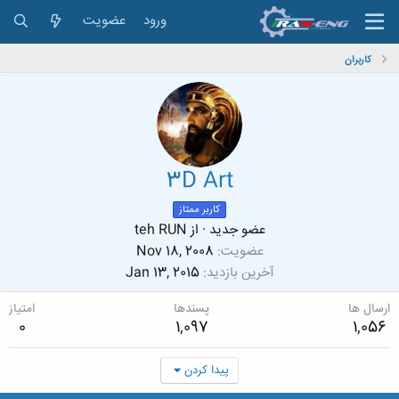
ورود
عضویت
کاربران
3D Art
کاربر ممتاز
عضو جدید
·
از
teh RUN
عضویت
Nov 18, 2008
آخرین بازدید
Jan 13, 2015
ارسال ها
پسندها
امتیاز
0
1,097
1,056
پیدا کردن