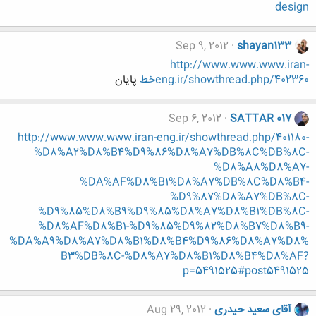
design
Sep 9, 2012
shayan133
http://www.www.www.iran-
eng.ir/showthread.php/402360خط
پایان
Sep 6, 2012
SATTAR 017
http://www.www.www.iran-eng.ir/showthread.php/401180-
%D8%A2%D8%B4%D9%86%D8%A7%DB%8C%DB%8C-
%D8%A8%D8%A7-
%DA%AF%D8%B1%D8%A7%DB%8C%D8%B4-
%D9%87%D8%A7%DB%8C-
%D9%85%D8%B9%D9%85%D8%A7%D8%B1%DB%8C-
%D8%AF%D8%B1-%D9%85%D9%82%D8%B7%D8%B9-
%DA%A9%D8%A7%D8%B1%D8%B4%D9%86%D8%A7%D8%
B3%DB%8C-%D8%A7%D8%B1%D8%B4%D8%AF?
p=5491525#post5491525
آقای سعید حیدری
Aug 29, 2012