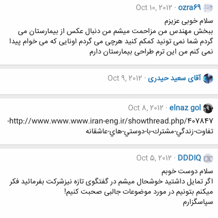
Oct 10, 2012
ozra69
سلام خوبی عزیزم
ببخش مهندس من مزاحمت میشم من دنبال عکس از بیمارستان می
گردم شما نمی تونید کمکم کنید هرچی می گردم اونایی که می خوام پیدا
نمی کنم من این ترم طراحی بیمارستان دارم
آقای سعید حیدری
Oct 9, 2012
Oct 8, 2012
elnaz gol
http://www.www.www.iran-eng.ir/showthread.php/407847-
تفاوت-زندگي-مشترك-با-دوستي-هاي-عاشقانه
Oct 5, 2012
DDDIQ
سلام دوست خوبم
اگر تمایل داشتید خوشحال میشم در گفتگوی تازه نیزشرکت بفرمائید فکر
میکنم بتونیم در مورد موضوعات جالبی صحبت کنیم!
سپاسگزارم