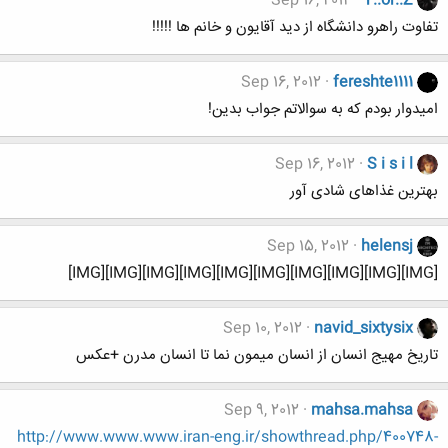
Sep 16, 2012
Y..or..Z
تفاوت راهرو دانشگاه از دید آقایون و خانم ها !!!!!
Sep 16, 2012
fereshte1111
امیدوار بودم که به سوالاتم جواب بدین!
Sep 16, 2012
S i s i l
بهترین غذاهای شادی آور
Sep 15, 2012
helensj
[IMG][IMG][IMG][IMG][IMG][IMG][IMG][IMG][IMG][IMG]
Sep 10, 2012
navid_sixtysix
تاریخ مهیج انسان از انسان میمون نما تا انسان مدرن +عکس
Sep 9, 2012
mahsa.mahsa
http://www.www.www.iran-eng.ir/showthread.php/400748-