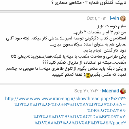
تاپیک: گفتگوی شماره 4 - مشاهیر معماری ؟
Oct 1, 2012
l0vin
سلام دوست عزیز
من ترم 3 ام و مقدمات 2 دارم....
استادمون کتاب دگرگونی ترجمه امیراعلا عدیلی کار میکنه.البته خود آقای
عدیلی هم به عنوان استاد سرکلاسمون میان...
دوتا کار گفتن انجام بدیم.
یکی طراحی و ساخت مکعب با میله,با شبکه,فضا,سطح,بدنه.یعنی 5تا
مکعب...میشه تو استفاده از متریال کمکم کنید؟؟؟
و یکی دیگه باید عکس بگیرم از تنوع ظاهری میله...اما هیچی به چشمم
نمیاد که عکس بگیرم
( لطفا کمکم کنیییید
Sep 30, 2012
Maenad
http://www.www.www.iran-eng.ir/showthread.php/406293-
%D9%85%D9%86-%D8%B4%D8%A7%D9%87%D8%AF-
%DB%8C%DA%A9-
%D9%85%D8%B9%D8%AC%D8%B2%D9%87-
%D8%A8%D9%88%D8%AF%D9%85!!/page3