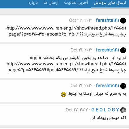
ارسال های پروفایل
آخرین فعالیت
ارسال ها
درباره
Oct 23, 2012
fereshte1111
http://www.www.www.iran-eng.ir/showthread.php/175551-
چرا-پسرها-شوخ-طبع-ترند؟؟!/page6?p=5650350#post5650350
Oct 21, 2012
fereshte1111
تو برو این صفحه رو بخون آخرشو من یکم بخندم:biggrin:
http://www.www.www.iran-eng.ir/showthread.php/175551-
چرا-پسرها-شوخ-طبع-ترند؟؟!/page5?p=5645599#post5645599
Oct 21, 2012
fereshte1111
به به سرم که میزنن اوستا به اینجا.
Oct 17, 2012
G E O L O G Y
اگه میتونی پیدام کن