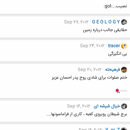
نصیب...:gol:
Sep 27, 2012
G E O L O G Y
حقایقی جالب درباره زمین
Sep 24, 2012
tracer
بی انگیزگی
فرهيخته
Sep 20, 2012
ختم صلوات برای شادی روح پدر احسان عزیز
......
خیال شیشه ای
Sep 16, 2012
برج شیطان روبروی کعبه ، کاری از فراماسونها....