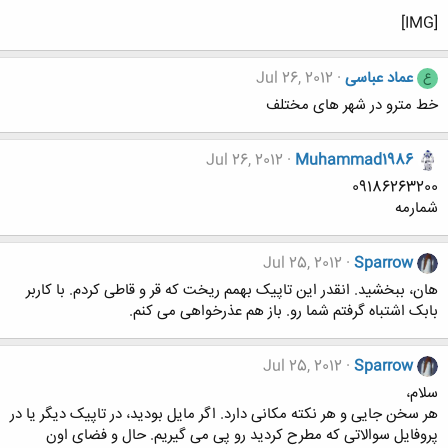
[IMG]
عماد عباسی
Jul 26, 2012
ع
خط مترو در شهر های مختلف
Jul 26, 2012
Muhammad1986
09186263200
شمارمه
Jul 25, 2012
Sparrow
هان، ببخشید. انقدر این تاپیک بهمم ریخت که قر و قاطی کردم. با کاربر
بابک اشتباه گرفتم شما رو. باز هم عذرخواهی می کنم.
Jul 25, 2012
Sparrow
سلام،
هر سخن جایی و هر نکته مکانی دارد. اگر مایل بودید، در تاپیک دیگر یا در
پروفایل سوالاتی که مطرح کردید رو پی می گیریم. حال و فضای اون