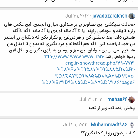
Jul 31, 2012
javadazarakhsh
خجالت نمیکشی این تصاویر رو بر میداری میاری انجمن. این عکس های
زلزله تایلند و سونامی ژاپنه. یا نا آگاهانه آوردی یا آگاهانه. اگه ناآگاه
هستی دفعه بعد تحقیق کن و هر دروغی رو تکرار نکن که دیگران رو اینقدر
بی خود ناراحت کنی. اگه هم آگاهانه و مزد بگیری که بدون تا امثال من
هستیم نمی تونین جوانان این مرز و بوم رو به بازی بگیرین و مثل الان
رسوا خواهی شد.
http://www.www.www.iran-
eng.ir/showthread.php/390773-
%D8%B8%D9%87%D9%88%D8%B1-
%D8%A7%D9%85%D8%A7%D9%85-
%D8%B2%D9%85%D8%A7%D9%86/page6
Jul 30, 2012
mahsa66
پخش زنده تصاویر از کعبه
Jul 30, 2012
Muhammad1986
کتاب رضوی رو از کجا بگیرم؟؟