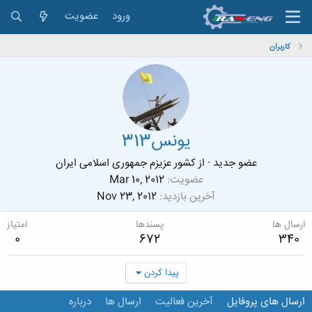
ورود
عضویت
کاربران
یونس313
عضو جدید
·
از
کشور عزیزم جمهوری اسلامی ایران
عضویت
Mar 10, 2012
آخرین بازدید
Nov 23, 2012
ارسال ها
پسندها
امتیاز
0
672
340
پیدا کردن
ارسال های پروفایل
آخرین فعالیت
ارسال ها
درباره