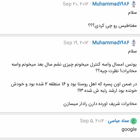
Sep 20, 2012
Muhammad1986
سلام
مغناطیس رو چی کردی؟؟؟
Sep 19, 2012
Muhammad1986
سلام
یونس امسال واسه کنترل میخونم چیزی نشم سال بعد میخونم واسه
مخابرات! نظرت چیه؟؟
در ضمن اون پسره که اهل روستا بود و 16 منطقه 2 شده بود و خودش
خونده بود ارشد رتبه ش شده 3!!
مخابرات شریف اورده دارن رادار میسازن
عماد عباسی
Sep 5, 2012
ع
google