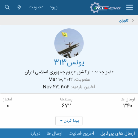
ورود
عضویت
کاربران
یونس313
عضو جدید
·
از
کشور عزیزم جمهوری اسلامی ایران
عضویت
Mar 10, 2012
آخرین بازدید
Nov 23, 2012
ارسال ها
پسندها
امتیاز
0
672
340
پیدا کردن
ارسال های پروفایل
آخرین فعالیت
ارسال ها
درباره