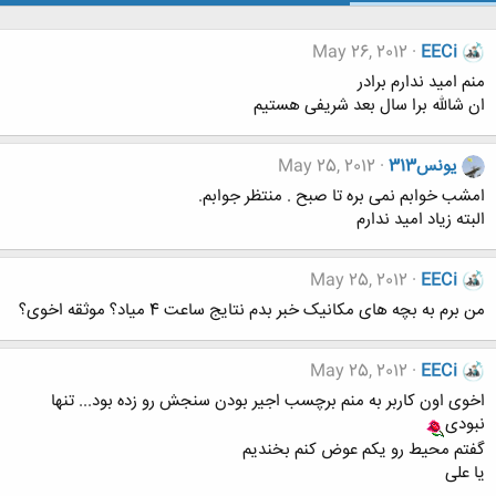
May 26, 2012
EECi
منم امید ندارم برادر
ان شالله برا سال بعد شریفی هستیم
یونس313
May 25, 2012
امشب خوابم نمی بره تا صبح . منتظر جوابم.
البته زیاد امید ندارم
May 25, 2012
EECi
من برم به بچه های مکانیک خبر بدم نتایج ساعت 4 میاد؟ موثقه اخوی؟
May 25, 2012
EECi
اخوی اون کاربر به منم برچسب اجیر بودن سنجش رو زده بود... تنها
نبودی
گفتم محیط رو یکم عوض کنم بخندیم
یا علی