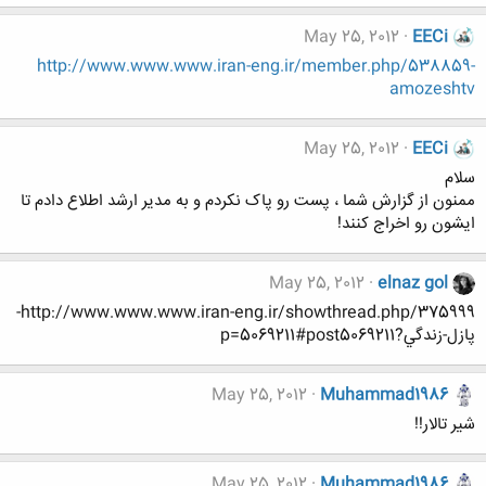
May 25, 2012
EECi
http://www.www.www.iran-eng.ir/member.php/538859-
amozeshtv
May 25, 2012
EECi
سلام
ممنون از گزارش شما ، پست رو پاک نکردم و به مدیر ارشد اطلاع دادم تا
ایشون رو اخراج کنند!
May 25, 2012
elnaz gol
http://www.www.www.iran-eng.ir/showthread.php/375999-
پازل-زندگي?p=5069211#post5069211
May 25, 2012
Muhammad1986
شیر تالار!!
May 25, 2012
Muhammad1986