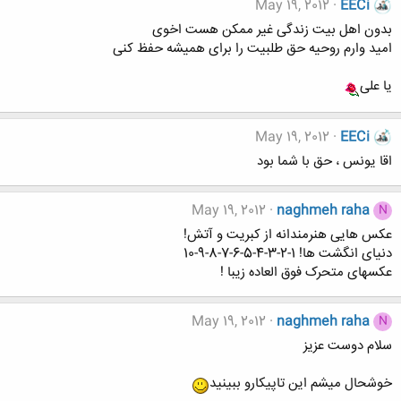
May 19, 2012
EECi
بدون اهل بیت زندگی غیر ممکن هست اخوی
امید وارم روحیه حق طلبیت را برای همیشه حفظ کنی
یا علی
May 19, 2012
EECi
اقا یونس ، حق با شما بود
May 19, 2012
naghmeh raha
N
عکس هایی هنرمندانه از کبریت و آتش!
دنیای انگشت ها! 1-2-3-4-5-6-7-8-9-10
عکسهای متحرک فوق العاده زیبا !
May 19, 2012
naghmeh raha
N
سلام دوست عزیز
خوشحال میشم این تاپیکارو ببینید