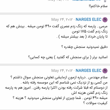
سلام خاکتم!!
May 24, 2012
NARGES ELEC
N
مرسی . پارسه که زنگ زدم عصری گفت 490 تومن میشه . بینش هم که
زنگ زدم گفت 175 تومن
تا پایان خرداد ( بعد بیشتر میشه ) .
دقیق نمیدونید سنجش چقدره ؟
اساتید برتر ( برای سنجش که گفتید ) یعنی چه کسایی؟
May 24, 2012
NARGES ELEC
N
سلام مهندس . درباره ازمون ازمایشی تعاونی سنجش سوال داشتم ؟
من کسی رو از نزدیک نمی شناسم که این موسسه رفته باشه .
از دوستام که قبلا شرکت رفته بودن اکثرا پارسه رفتن . امروز هم به پارسه
زنگ زدم گفتن هزینه اش
میشه 490 تومن . شما چیزی از تعاونی سنجش میدونید ؟ هزینه ؟
کیفیت سوالات ؟