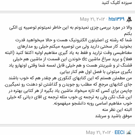
سیزده کلیک کنید
May 21, 2012
hts1369
والا در مورد بررسی چزی نمیدونم به این خاطر نمیتونم توصییه ی الکی
بکنم
شما که رشته ی اصلیتون الکترونیک هست و حالا میخواهید قدرت
بخونید کار سختی دارید ولی من توصییه میکنم خیلی رو مدارهای
مغناطیسی وقت نزارید و فقط به یاد گیری مفاهیم اولیه اکتفا کنید (البته
فعلا) و برید سراغ ماشین dc خوندن این قسمت از ماشین هم خیلی
قشنگ تر و شیرینتر هست و هم خیلی قابل لمسه شما وقتی اونهارو یاد
بگیری میتونی با فصل اول هم کنار بیایی.
من مطمئن هستم که این کتابهای کنکوری هر چقدر هم که خوب باشند
جای کتابهای مرجع که مطلب رو جویدن و گذاشتن تو دهنت رو نمیگیرن.
چاپمن برای کسی که تازه میخواد ماشین یاد بگیره از هر کتابی بهتره در
این شک نکن ولی یه ترجمه ی خوب مثله ترجمه ی اقای دیانی که خیلی
خوب مفاهیم اساسی روبه دانشجو میفهمونه.
البته این نظر منه
موفق باشید و سربلند
May 21, 2012
EECi