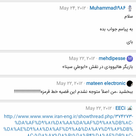
May 24, 2012
Muhammad1986
سلام
به پیامم جواب بده
بای
May 22, 2012
mehdipesse
M
بازیگر هالیوودی در نقش «ابوعلي سينا»
May 22, 2012
mateen electronic
ببخشید ،من اصلاً متوجه نشدم این قضیه خط قرمزه!!!!!!!!!!!!!!!!!!!!!!
May 22, 2012
EECi
http://www.www.www.iran-eng.ir/showthread.php/374273-
%DA%AF%D9%81%D8%AA%DA%AF%D9%88%DB%8C-
%D8%AE%D9%88%D8%AF%D9%85%D8%A7%D9%86%DB%
8C-%D8%A7%D8%B1%D8%B4%D8%AF%DB%8C-