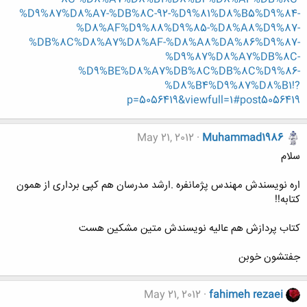
%D9%87%D8%A7-%DB%8C-92-%D9%81%D8%B5%D9%84-
%D8%AF%D9%88%D9%85-%D8%A8%D9%87-
%DB%8C%D8%A7%D8%AF-%D8%A8%DA%86%D9%87-
%D9%87%D8%A7%DB%8C-
%D9%BE%D8%A7%DB%8C%DB%8C%D9%86-
%D8%B4%D9%87%D8%B1!?
p=5056419&viewfull=1#post5056419
May 21, 2012
Muhammad1986
سلام
اره نویسندش مهندس پژمانفره .ارشد مدرسان هم کپی برداری از همون
کتابه!!
کتاب پردازش هم عالیه نویسندش متین مشکین هست
جفتشون خوبن
May 21, 2012
fahimeh rezaei