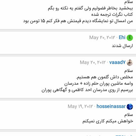
سلام
ببخشید بخاطر فضولیم ولی گفتم یه نکته رو بگم
کتاب نگراٍث ترجمه شده
من امسال تو نمایشگاه دیدم قیمتش هم فکر کنم 15 تومن بود
May 20, 2012
Ehi
E
ارسال شدند
May 20, 2012
vaaad7
سلام
مخلص داش گلمون هم هستیم.
واسه ماشین پوران حلم زاده + مدرسان
بررسیم از روی مدرسان احد کاظمی و گهگاهی پوران
May 19, 2012
hosseinassar
سلام
خواهش میکنم کاری نمیکنم