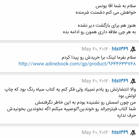
سلام به شما اقا یونس
خواهش می کنم دشمنت شرمنده
هنوز هم برای بازگشت دیر نشده
به هر چی علاقه داری همون رو ادامه بده
May 20, 2012
hts1369
سلام بفرما لینک برا خریدش رو پیدا کردم
http://www.adinebook.com/gp/product/9644633768
May 20, 2012
hts1369
والا انتشارتش رو یادم نمییاد ولی فکر کنم یه کتاب سیاه رنگ بود که چاپ
اولش بود
من چون اسمش رو نشنیده بودم به این خاطر نگرفتمش
شما کتاب فیتزجرالد رو خوندین؟توصییه میکنم اگه نخوندین بخونیدش
حرف نداره
May 20, 2012
hts1369