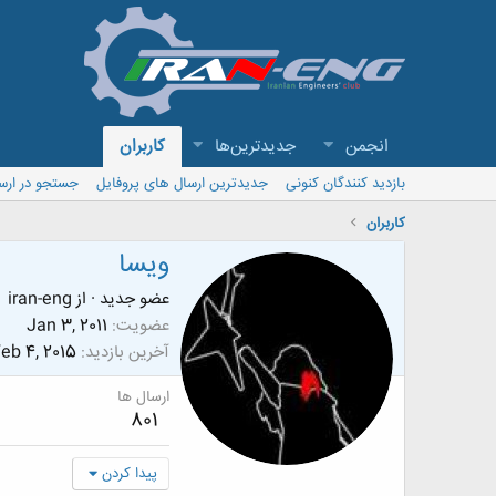
انجمن
جدیدترین‌ها
کاربران
بازدید کنندگان کنونی
جدیدترین ارسال های پروفایل
جستجو در ارس
کاربران
ویسا
عضو جدید
·
از
iran-eng
عضویت
Jan 3, 2011
آخرین بازدید
eb 4, 2015
ارسال ها
801
پیدا کردن