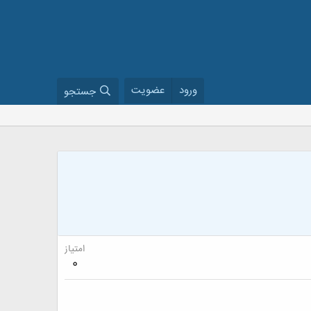
ورود
عضویت
جستجو
امتیاز
0