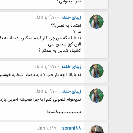
دیر میجوابی؟
زیبای خفته.
Jan 1, 1970
اعتماد به نفس؟؟
من؟
نه بابا مگه من چی کار کردم میگین اعتماد به ن
الان کج شدین ینی
کشیده شدین به سمتم ؟
زیبای خفته.
Jan 1, 1970
نه بابااااا چه ناراحتی؟ تازه باعث افتخاره خوشت
زیبای خفته.
Jan 1, 1970
نمیخوام فضولی کنم اما چرا همیشه اخرین بازد
بیییییییییببببخشیدا
Jan 1, 1970
sorani88