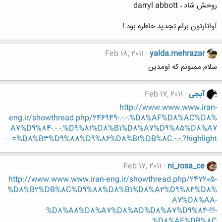
روحش شاد ، darryl abbott
آواتارتون برام تجدید خاطره بود !
Feb 18, 2011
yalda.mehrazar
سلام ممنونم که اومدین
آبجی
Feb 17, 2011
http://www.www.www.iran-
eng.ir/showthread.php/246949-.-.-.%D8%AF%D8%AC%D8%
A7%D9%84-.-.-.%D9%81%D8%B1%D8%A7%D9%85%D8%A7
%D8%B3%D9%88%D9%86%D8%B1%DB%8C.-.-.?highlight=
Feb 17, 2011
ni_rosa_ce
http://www.www.www.iran-eng.ir/showthread.php/247205-
%D8%B2%DB%8C%D9%88%D8%B1%D8%A2%D9%84%D8%
A7%D8%AA-
%D8%A8%D8%A7%D8%AD%D8%A7%D9%84-!!!-
%D8%AF%DB%8C