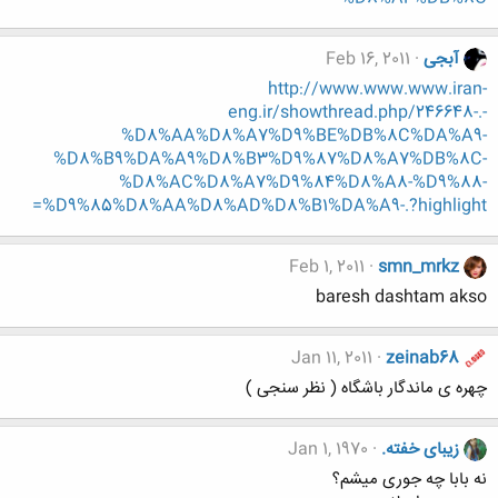
آبجی
Feb 16, 2011
http://www.www.www.iran-
eng.ir/showthread.php/246648-.-
%D8%AA%D8%A7%D9%BE%DB%8C%DA%A9-
%D8%B9%DA%A9%D8%B3%D9%87%D8%A7%DB%8C-
%D8%AC%D8%A7%D9%84%D8%A8-%D9%88-
%D9%85%D8%AA%D8%AD%D8%B1%DA%A9-.?highlight=
Feb 1, 2011
smn_mrkz
baresh dashtam akso
Jan 11, 2011
zeinab68
چهره ی ماندگار باشگاه ( نظر سنجی )
زیبای خفته.
Jan 1, 1970
نه بابا چه جوری میشم؟