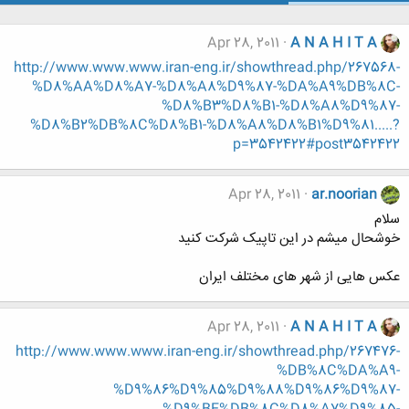
Apr 28, 2011
A N A H I T A
http://www.www.www.iran-eng.ir/showthread.php/267568-
%D8%AA%D8%A7-%D8%A8%D9%87-%DA%A9%DB%8C-
%D8%B3%D8%B1-%D8%A8%D9%87-
%D8%B2%DB%8C%D8%B1-%D8%A8%D8%B1%D9%81.....?
p=3542422#post3542422
Apr 28, 2011
ar.noorian
سلام
خوشحال میشم در این تاپیک شرکت کنید
عکس هایی از شهر های مختلف ایران
Apr 28, 2011
A N A H I T A
http://www.www.www.iran-eng.ir/showthread.php/267476-
%DB%8C%DA%A9-
%D9%86%D9%85%D9%88%D9%86%D9%87-