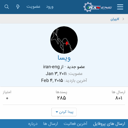
ورود
عضویت
کاربران
ویسا
عضو جدید
·
از
iran-eng
عضویت
Jan 3, 2011
آخرین بازدید
Feb 4, 2015
ارسال ها
پسندها
امتیاز
0
285
801
پیدا کردن
ارسال های پروفایل
آخرین فعالیت
ارسال ها
درباره