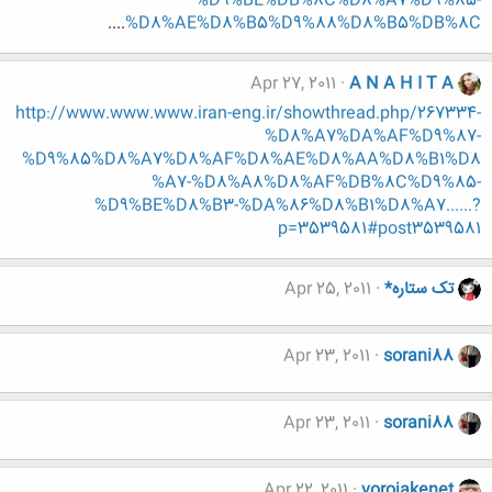
%D9%BE%DB%8C%D8%A7%D9%85-
....
%D8%AE%D8%B5%D9%88%D8%B5%DB%8C
Apr 27, 2011
A N A H I T A
http://www.www.www.iran-eng.ir/showthread.php/267334-
%D8%A7%DA%AF%D9%87-
%D9%85%D8%A7%D8%AF%D8%AE%D8%AA%D8%B1%D8
%A7-%D8%A8%D8%AF%DB%8C%D9%85-
%D9%BE%D8%B3-%DA%86%D8%B1%D8%A7......?
p=3539581#post3539581
تک ستاره*
Apr 25, 2011
Apr 23, 2011
sorani88
Apr 23, 2011
sorani88
Apr 22, 2011
vorojakenet