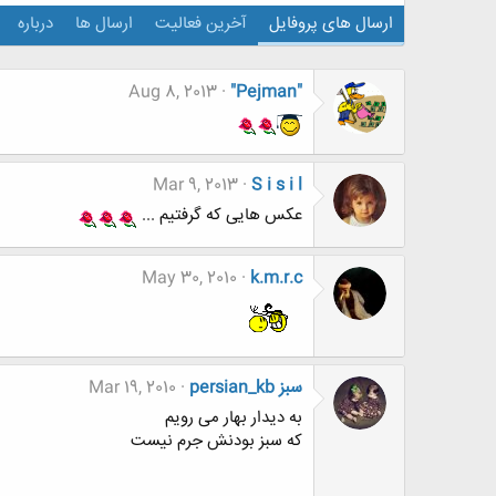
ارسال های پروفایل
آخرین فعالیت
ارسال ها
درباره
Aug 8, 2013
"Pejman"
Mar 9, 2013
S i s i l
عکس هایی که گرفتیم ...
May 30, 2010
k.m.r.c
persian_kb سبز
Mar 19, 2010
به دیدار بهار می رویم
که سبز بودنش جرم نیست