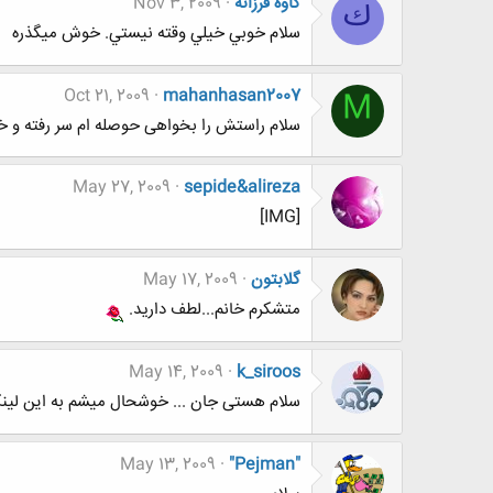
كاوه فرزانه
Nov 3, 2009
ك
سلام خوبي خيلي وقته نيستي. خوش ميگذره
Oct 21, 2009
mahanhasan2007
M
سلام راستش را بخواهی حوصله ام سر رفته و خ
May 27, 2009
sepide&alireza
[IMG]
گلابتون
May 17, 2009
متشكرم خانم...لطف داريد.
May 14, 2009
k_siroos
سلام هستی جان ... خوشحال میشم به این لینک
May 13, 2009
"Pejman"