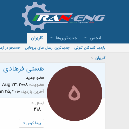
انجمن
جدیدترین‌ها
کاربران
بازدید کنندگان کنونی
جدیدترین ارسال های پروفایل
جستجو در ارس
کاربران
هستی فرهادی
ه
عضو جدید
عضویت
Aug 23, 2008
آخرین بازدید
n 25, 2010
ارسال ها
218
پیدا کردن