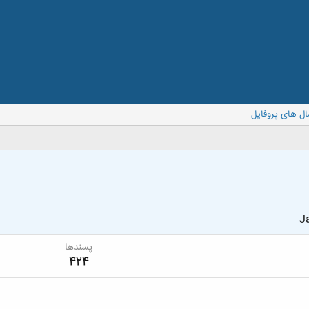
ال های پروفایل
Ja
پسندها
424