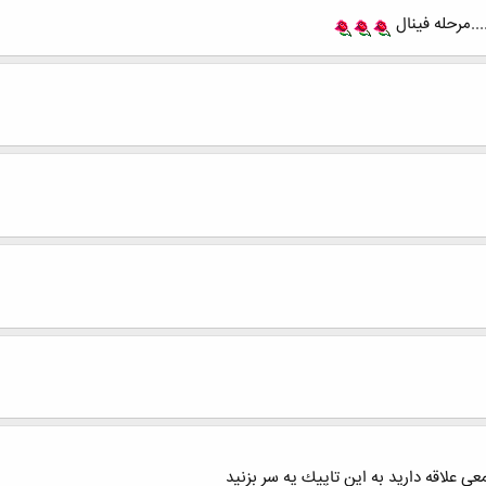
..مرحله فینال
ي علاقه داريد به اين تاپيك يه سر بزنيد