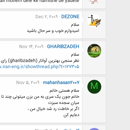
ali mohem dele ke hamishe be yadete
Dec 2, 2009
DEZONE
سلام
اميدوارم خوب و سر حال باشيد
Nov 14, 2009
GHARIBZADEH
سلام
نظر سنجی بهترین آواتار (gharibzadeh) رای یادتون نره..
iran-eng.ir/showthread.php?t=127305
Nov 5, 2009
mahanhasan2007
M
سلام هستی خانم
خانم جون یک سری به من بزن میتونی چند تا تصو
میان سجده سبزت
اگر بر خاطت رد شد خیال من ،
دعایم کن