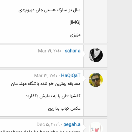
سال نو مبارک هستی جان عزیزم:دی
[IMG]
عزیزی
Mar 19, 2010
sahar a
Mar 12, 2010
HaQiQaT
مسابقه بهترین خواننده باشگاه مهندسان
کفشهایتان را به نمایش بگذارید
عکس کباب بذارین
Dec 5, 2009
pegah.a