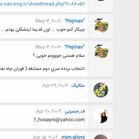
iran-eng.ir/showthread.php?t=88052
May 3, 2009
"Pejman"
چیکار کنم خوب ... اون قدیما اینشکلی بودم....
May 3, 2009
"Pejman"
سلام هستی جووونم خوبی ؟
انتخاب برنده سري دوم مسابقه ( فوران چاه نف
متالیک
Apr 29, 2009
ف_حسینی
Apr 20, 2009
f_hosayni@yahoo.com
Apr 15, 2009
mim-shimi