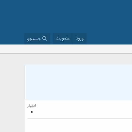
ورود
عضویت
جستجو
امتیاز
0