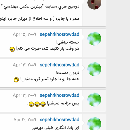
دومين سري مسابقه "بهترين عكس مهندسي " با
همراه با جایزه ( واسه اطلاع از میزان جایزه اینجا
Apr 15, 2009
sepehrkhosrowdad
خسته نباشی!
هر وقت باز کثیف شد، خبرت می کنم!
Apr 13, 2009
sepehrkhosrowdad
قربون دستت!
همه جا رو با جارو تمیز کن، ممنون!
Apr 13, 2009
sepehrkhosrowdad
پس مزاحم نمیشم!
:
Apr 12, 2009
sepehrkhosrowdad
ای بابا، انگاری خیلی دپرسی!