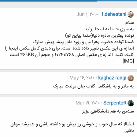
Jun 1, 2010
f.dehestani
سلام
یه سری حتما به اینجا بزنید
تولده بهترین مادره دنیا(حتما بیاین تو)
ضمنا تولده حضرت زهرا س و روزه مادر پیشا پیش مبارک
اندازه ی اين عكس تغيير داده شده است. برای ديدن كامل عكس اينجا را
كليك كنيد. اندازه ی عكس اصلی 1024x768 و حجم آن 469KB است.
[IMG]
May 16, 2010
kaghaz rangi
یه مادر و یه باشگاه... گلاب جان تولدت مبارک
Mar 19, 2010
SerpentoR
سلامن به هم دانشگاهی عزیز
ایشالا که سال خوب و خوشی رو پیش رو داشته باشی و همیشه موفق
باشی