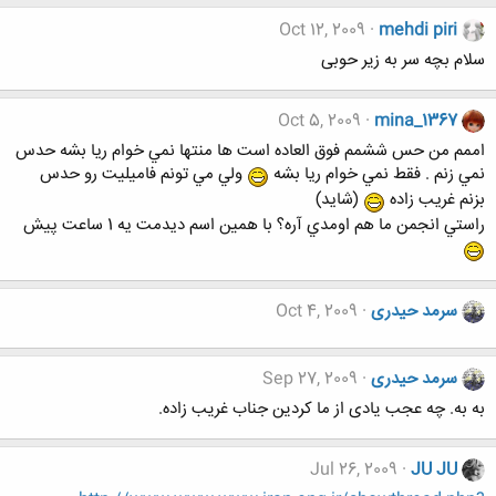
Oct 12, 2009
mehdi piri
سلام بچه سر به زیر حوبی
Oct 5, 2009
mina_1367
اممم من حس ششمم فوق العاده است ها منتها نمي خوام ريا بشه حدس
نمي زنم . فقط نمي خوام ريا بشه
ولي مي تونم فاميليت رو حدس
بزنم غريب زاده
(شايد)
راستي انجمن ما هم اومدي آره؟ با همين اسم ديدمت يه 1 ساعت پيش
سرمد حیدری
Oct 4, 2009
سرمد حیدری
Sep 27, 2009
به به. چه عجب یادی از ما کردین جناب غریب زاده.
Jul 26, 2009
JU JU