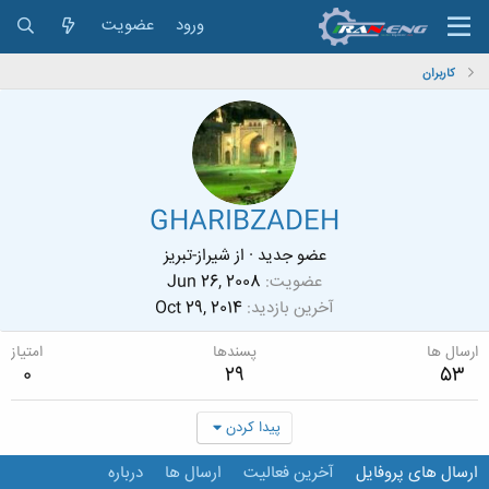
ورود
عضویت
کاربران
GHARIBZADEH
عضو جدید
·
از
شیراز-تبریز
عضویت
Jun 26, 2008
آخرین بازدید
Oct 29, 2014
ارسال ها
پسندها
امتیاز
0
29
53
پیدا کردن
ارسال های پروفایل
آخرین فعالیت
ارسال ها
درباره