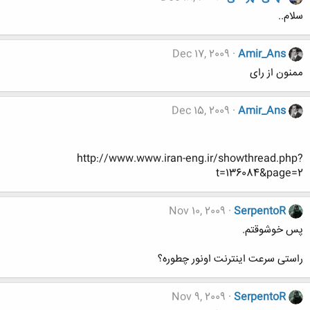
سلام..
Dec 17, 2009
Amir_Ans
ممنون از رای
Dec 15, 2009
Amir_Ans
http://www.www.iran-eng.ir/showthread.php?
t=136084&page=2
Nov 10, 2009
SerpentoR
پس خوشوقتم.
راستی سرعت اینترنت اونور چطوره؟
Nov 9, 2009
SerpentoR