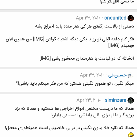
ما بسی افزونتر هم!
Apr 23, 2010
oneunited
دستور از بالاست ,گفتن هر کی هنر منده باید اخراج بشه
فکر کنم دفعه قبلی تو رو با یکی دیگه اشتباه گرفتن [IMG] من همین الان
فهمیدم [IMG]
انشالله که در قیامت با هنرمندان محشور بشی [IMG]
حسین-تی
Apr 23, 2010
میگم نگین : تو همون نگینی هستی که من فکر میکنم باید باشی!؟
Apr 23, 2010
siminzare
همانا که ما دربست مخلص انواع اخراجی ها هستیم و همانا که نزد
پروردگار ما از برای انان پاداشی است بی پایان!
همانا که نقره طلا بدون نگینی در بر بی خاصیتی است همینطوری معطل!