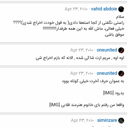
Apr 23, 2010
vahid abdoie
سلام
راستی نگفتی از کجا استعفا دادی( به قول خودت اخراج شدی)؟؟؟؟
خیلی فعالی، ماش الله به این همه طرفدار!!!!!!!!!!!!
موفق باشی.
Apr 23, 2010
oneunited
اوه اوه , مریم ازت شاکی شده , الانه که بازم اخراج شی
Apr 23, 2010
oneunited
به عموان حرف آخرت خیلی کوتاه بوود
یدرود [IMG]
واقعا من رفتم بای خانوم هنرمند قلابی [IMG]
Apr 23, 2010
siminzare