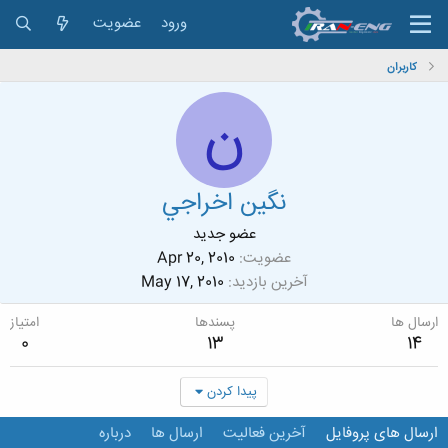
ورود
عضویت
کاربران
ن
نگين اخراجي
عضو جدید
عضویت
Apr 20, 2010
آخرین بازدید
May 17, 2010
ارسال ها
پسندها
امتیاز
0
13
14
پیدا کردن
ارسال های پروفایل
آخرین فعالیت
ارسال ها
درباره