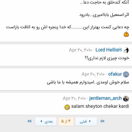
آنکه کندخلق به حاجت دعا...
اثر:اسمعیل باباامیری...بادرود
چه دعایی کنمت بهتراز این..........که خدا پنجره اش رو به اتاقت بازاست
Apr 20, 2010
Lord HellisH
خودت چیزی لازم نداری!؟
Apr 20, 2010
ofakur
سلام خوش اومدی .امیدوارم همیشه با ما باشی
Apr 20, 2010
jentleman_arch
salam sheyton chekar kardi
اول
آخر
4 از 5
قبلی
بعدی