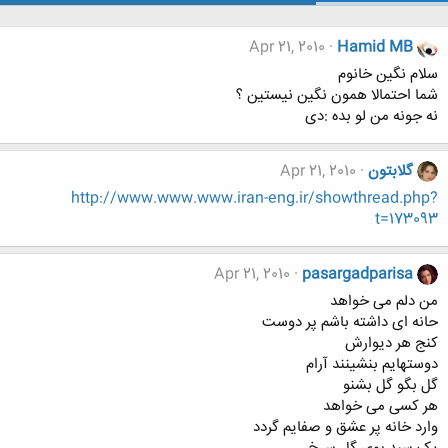
Apr 21, 2010
Hamid MB
سلام نگین خانوم
شما احتمالا همون نگین نیستین ؟
نه جونه من لو بده :دی
گلابتون
Apr 21, 2010
http://www.www.www.iran-eng.ir/showthread.php?
t=173093
Apr 21, 2010
pasargadparisa
من دلم می خواهد
حانه ای داشته باشم پر دوست
کنج هر دیوارش
دوستهایم بنشینند آرام
گل بگو گل بشنو
هر کسی می خواهد
وارد خانه پر عشق و صفایم گردد