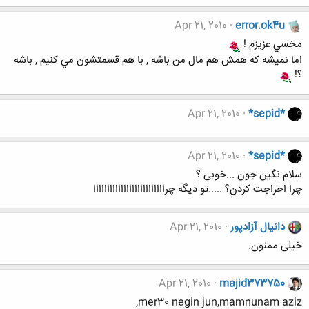
Apr 21, 2010
error.ok4u
مخسي عزيزم !
اما نميشه كه همش هم مال من باشه , با هم قسمتشون مي كنيم , باشه
؟!
Apr 21, 2010
*sepid*
Apr 21, 2010
*sepid*
سلام نگین جون ...خوبی ؟
چرا اخراجت کردن؟ .....تو دیگه چراااااااااااااااااااااااااا
دانیال آزادپور
Apr 21, 2010
خیلی ممنون.
Apr 21, 2010
majid373750
mer30 negin jun,mamnunam aziz,