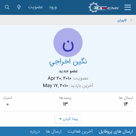
ورود
عضویت
کاربران
ن
نگين اخراجي
عضو جدید
عضویت
Apr 20, 2010
آخرین بازدید
May 17, 2010
ارسال ها
پسندها
امتیاز
0
13
14
پیدا کردن
ارسال های پروفایل
آخرین فعالیت
ارسال ها
درباره