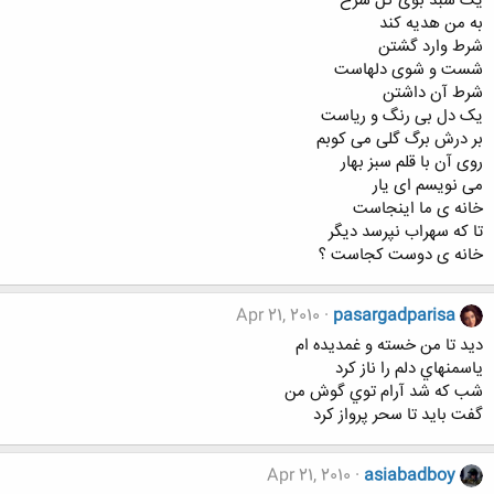
یک سبد بوی گل سرخ
به من هدیه کند
شرط وارد گشتن
شست و شوی دلهاست
شرط آن داشتن
یک دل بی رنگ و ریاست
بر درش برگ گلی می کوبم
روی آن با قلم سبز بهار
می نویسم ای یار
خانه ی ما اینجاست
تا که سهراب نپرسد دیگر
خانه ی دوست کجاست ؟
Apr 21, 2010
pasargadparisa
ديد تا من خسته و غمديده ام
ياسمنهاي دلم را ناز كرد
شب كه شد آرام توي گوش من
گفت بايد تا سحر پرواز كرد
Apr 21, 2010
asiabadboy