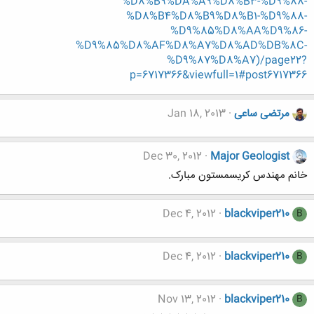
%D8%B9%DA%A9%D8%B3-%D9%88-
%D8%B4%D8%B9%D8%B1-%D9%88-
%D9%85%D8%AA%D9%86-
%D9%85%D8%AF%D8%A7%D8%AD%DB%8C-
%D9%87%D8%A7)/page22?
p=6717366&viewfull=1#post6717366
مرتضی ساعی
Jan 18, 2013
Dec 30, 2012
Major Geologist
خانم مهندس کریسمستون مبارک.
Dec 4, 2012
blackviper210
B
Dec 4, 2012
blackviper210
B
Nov 13, 2012
blackviper210
B