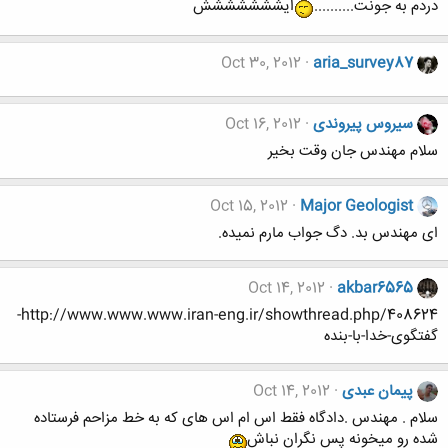
دردم به جونت..........
ایششششششش
Oct 30, 2012
aria_survey87
سیروس پیروندی
Oct 16, 2012
سلام مهندس جان وقت بخیر
Oct 15, 2012
Major Geologist
ای مهندس بد. دگ جواب مارم نمیده.
Oct 14, 2012
akbar6565
http://www.www.www.iran-eng.ir/showthread.php/408624-
گفتگوی-خدا-با-بنده
پیمان عبدی
Oct 14, 2012
سلام . مهندس .دادگاه فقط اس ام اس های که به خط مزاحم فرستاده
شده رو میخونه پس نگران نباش