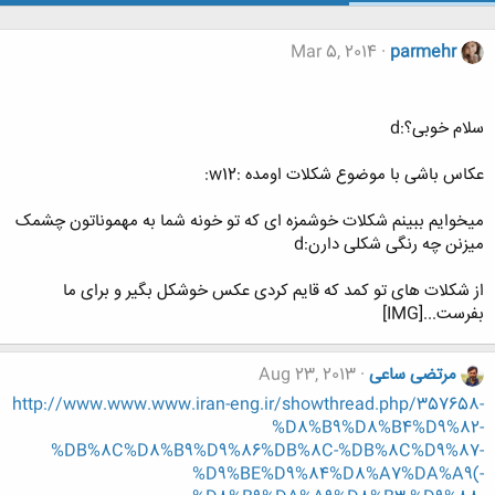
Mar 5, 2014
parmehr
سلام خوبی؟:d
عکاس باشی با موضوع شکلات اومده :w12:
میخوایم ببینم شکلات خوشمزه ای که تو خونه شما به مهموناتون چشمک
میزنن چه رنگی شکلی دارن:d
از شکلات های تو کمد که قایم کردی عکس خوشکل بگیر و برای ما
بفرست...[IMG]
مرتضی ساعی
Aug 23, 2013
http://www.www.www.iran-eng.ir/showthread.php/357658-
%D8%B9%D8%B4%D9%82-
%DB%8C%D8%B9%D9%86%DB%8C-%DB%8C%D9%87-
%D9%BE%D9%84%D8%A7%DA%A9(-