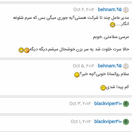
Oct 6, 2012
behnam.95
مدیر عامل چند تا شرکت هستی؟یه جوری میگی بس که سرم شلوغه
انگار.....
مرسی.سلامتی..خوبم
حالا سرت خلوت شد یه سر بزن.خوشحال میشم.دیگه دیگه
Oct 5, 2012
behnam.95
سلام روکسانا خوبی؟چه خبر؟
کم پیدا شدی
Oct 3, 2012
blackviper210
B
Oct 1, 2012
blackviper210
B