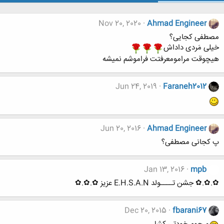
Nov 20, 2020
Ahmad Engineer
مصطفی کجایی؟
خیلی مَردی داداش
هیچوقت مرامومعرفتت فراموشم نمیشه
Jun 24, 2019
Faraneh2012
Jun 20, 2016
Ahmad Engineer
پ کجانی مصطفی؟
Jan 13, 2016
mpb
✿.✿.✿ جشن تــــولد E.H.S.A.N عزیز ✿.✿.✿
Dec 20, 2015
fbarani67