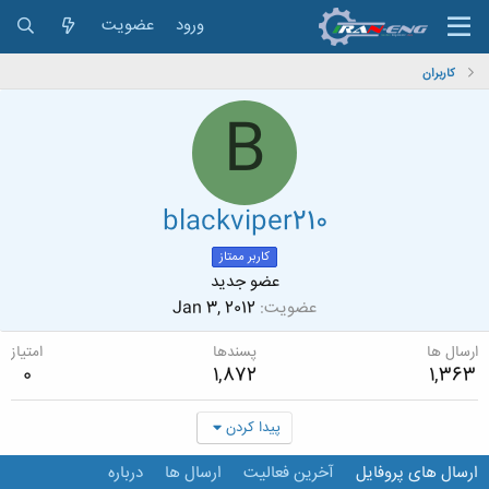
ورود
عضویت
کاربران
B
blackviper210
کاربر ممتاز
عضو جدید
عضویت
Jan 3, 2012
ارسال ها
پسندها
امتیاز
0
1,872
1,363
پیدا کردن
ارسال های پروفایل
آخرین فعالیت
ارسال ها
درباره