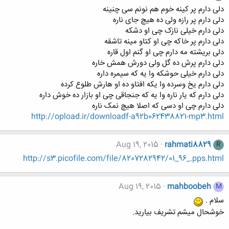
دلی دارم پر کینه خوم هم نونم سی چنینه
دلی دارم پر رازه ولی ده هیچ جای ناره
دلی دارم خیلی نازک چی او دشکه
دلی دارم پر خاکه چی او کتاو مینه تاشقه
دلی بریشته مه دارم چی او گنم اول قاره
دلی دارم پرش ده گل ولی دورش همش خاره
دلی دارم خیلی حوشکه وا یه که سیمره داره
دلی دارم یخ وسرده وا یکه افتاو ده او هارش طلوع کرده
دلی دارم که یار ناره وا یه که جنجاقی چی او بازار ده خوش داره
دلی دارم چی او دسی که اصلا هیچ نمک ناره
http://opload.ir/downloadf-a92b062438821-mp3.html
Aug 19, 2015
rahmati8829
R
http://s3.picofile.com/file/8207282942/01_96_.pps.html
Aug 19, 2015
mahboobeh
M
سلام .
خوشحال میشم تشریف بیارید.