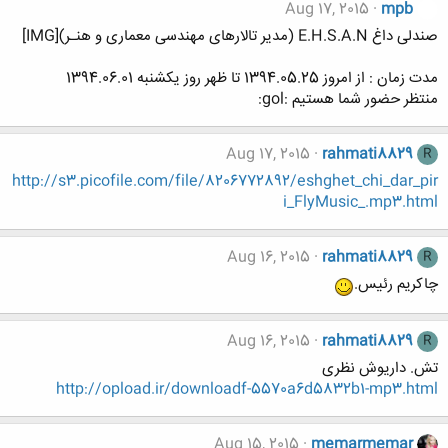
Aug 17, 2015
mpb
صندلی داغ E.H.S.A.N (مدیر تالارهای مهندسی معماری و هنـر)[IMG]
مدت زمان : از امروز 1394.05.25 تا ظهر روز یکشنبه 1394.06.01
منتظر حضور شما هستیم :gol:
Aug 17, 2015
rahmati8829
R
http://s3.picofile.com/file/8206772892/eshghet_chi_dar_pir
i_FlyMusic_.mp3.html
Aug 16, 2015
rahmati8829
R
چاکریم رئیس.
Aug 16, 2015
rahmati8829
R
تش. داریوش نظری
http://opload.ir/downloadf-5570a6d5832b1-mp3.html
Aug 15, 2015
memarmemar