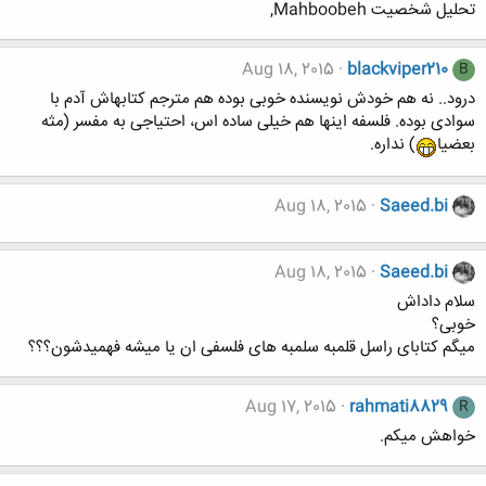
تحلیل شخصیت Mahboobeh,
Aug 18, 2015
blackviper210
B
درود.. نه هم خودش نویسنده خوبی بوده هم مترجم کتابهاش آدم با
سوادی بوده. فلسفه اینها هم خیلی ساده اس، احتیاجی به مفسر (مثه
بعضیا
) نداره.
Aug 18, 2015
Saeed.bi
Aug 18, 2015
Saeed.bi
سلام داداش
خوبی؟
میگم کتابای راسل قلمبه سلمبه های فلسفی ان یا میشه فهمیدشون؟؟؟
Aug 17, 2015
rahmati8829
R
خواهش میکم.