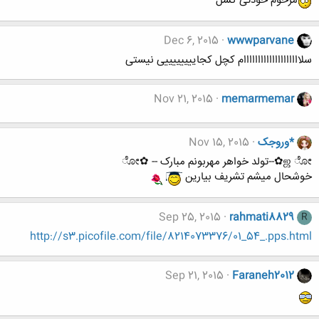
مرحوم خودتی کشل
Dec 6, 2015
wwwparvane
سلاااااااااااااااااااام کچل کجاییییییییی نیستی
Nov 21, 2015
memarmemar
*وروجک
Nov 15, 2015
ஜ ೋ✿--تولد خواهر مهربونم مبارک -- ✿ೋ
خوشحال میشم تشریف بیارین
Sep 25, 2015
rahmati8829
R
http://s3.picofile.com/file/8214073376/01_54_.pps.html
Sep 21, 2015
Faraneh2012