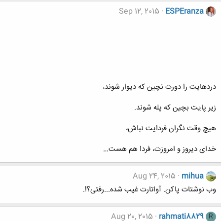
Sep 12, 2015
ESPEranza
دردهایت را دورت نچین که دیوار شوند،
زیر پایت بچین که پله شوند.
هیچ وقت نگران فردایت نباش،
خدای دیروز و امروزت، فردا هم هست…
Aug 24, 2015
mihua
وب نوشتات پاکن. آواتارت غیب شده...رفتی؟!.
Aug 20, 2015
rahmati8829
R